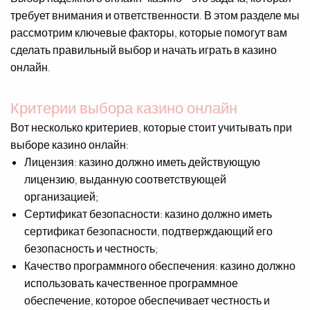
требует внимания и ответственности. В этом разделе мы
рассмотрим ключевые факторы, которые помогут вам
сделать правильный выбор и начать играть в казино
онлайн.
Критерии выбора казино онлайн
Вот несколько критериев, которые стоит учитывать при
выборе казино онлайн:
Лицензия: казино должно иметь действующую
лицензию, выданную соответствующей
организацией;
Сертификат безопасности: казино должно иметь
сертификат безопасности, подтверждающий его
безопасность и честность;
Качество программного обеспечения: казино должно
использовать качественное программное
обеспечение, которое обеспечивает честность и