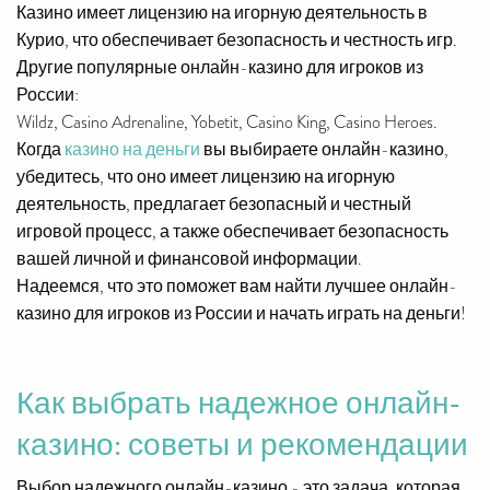
Казино имеет лицензию на игорную деятельность в
Курио, что обеспечивает безопасность и честность игр.
Другие популярные онлайн-казино для игроков из
России:
Wildz, Casino Adrenaline, Yobetit, Casino King, Casino Heroes.
Когда
казино на деньги
вы выбираете онлайн-казино,
убедитесь, что оно имеет лицензию на игорную
деятельность, предлагает безопасный и честный
игровой процесс, а также обеспечивает безопасность
вашей личной и финансовой информации.
Надеемся, что это поможет вам найти лучшее онлайн-
казино для игроков из России и начать играть на деньги!
Как выбрать надежное онлайн-
казино: советы и рекомендации
Выбор надежного онлайн-казино - это задача, которая