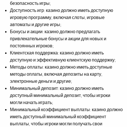
безопасность игры;
Доступность игр: казино должно иметь доступную
игровую программу, включая слоты, игровые
автоматы и другие игры;
Бонусы и акции: казино должно предлагать
привлекательные бонусы и акции для новых и
постоянных игроков;
Клиентская поддержка: казино должно иметь
доступную и эффективную клиентскую поддержку;
Методы оплаты: казино должно иметь доступные
методы оплаты, включая депозиты на карту,
электронные деньги и другие;
Минимальный депозит: казино должно иметь
доступный минимальный депозит, чтобы игроки
могли начать играть;
Минимальный коэффициент выплаты: казино должно
иметь доступный минимальный коэффициент
выплаты, чтобы игроки могли получать свои