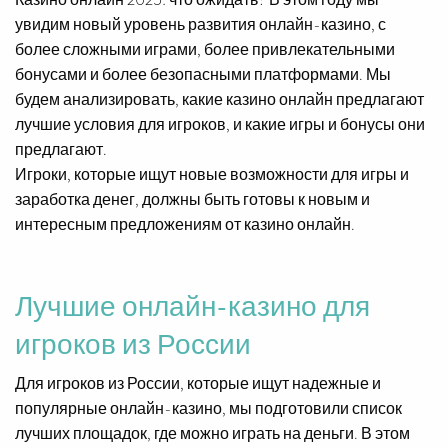
Казино онлайн 2025: что ожидать? В этом году мы
увидим новый уровень развития онлайн-казино, с
более сложными играми, более привлекательными
бонусами и более безопасными платформами. Мы
будем анализировать, какие казино онлайн предлагают
лучшие условия для игроков, и какие игры и бонусы они
предлагают.
Игроки, которые ищут новые возможности для игры и
заработка денег, должны быть готовы к новым и
интересным предложениям от казино онлайн.
Лучшие онлайн-казино для
игроков из России
Для игроков из России, которые ищут надежные и
популярные онлайн-казино, мы подготовили список
лучших площадок, где можно играть на деньги. В этом