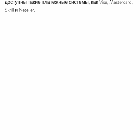
доступны такие платежные системы, как Visa, Mastercard,
Skrill и Neteller.