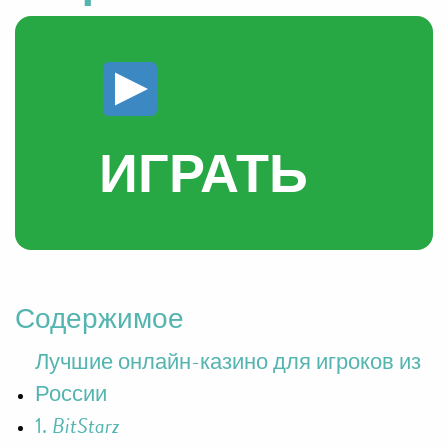
ИГРАТЬ
Содержимое
Лучшие онлайн-казино для игроков из
России
1.
BitStarz