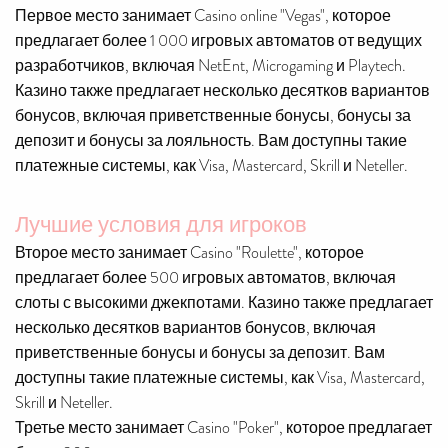
Первое место занимает Casino online "Vegas", которое
предлагает более 1 000 игровых автоматов от ведущих
разработчиков, включая NetEnt, Microgaming и Playtech.
Казино также предлагает несколько десятков вариантов
бонусов, включая приветственные бонусы, бонусы за
депозит и бонусы за лояльность. Вам доступны такие
платежные системы, как Visa, Mastercard, Skrill и Neteller.
Лучшие условия для игроков
Второе место занимает Casino "Roulette", которое
предлагает более 500 игровых автоматов, включая
слоты с высокими джекпотами. Казино также предлагает
несколько десятков вариантов бонусов, включая
приветственные бонусы и бонусы за депозит. Вам
доступны такие платежные системы, как Visa, Mastercard,
Skrill и Neteller.
Третье место занимает Casino "Poker", которое предлагает