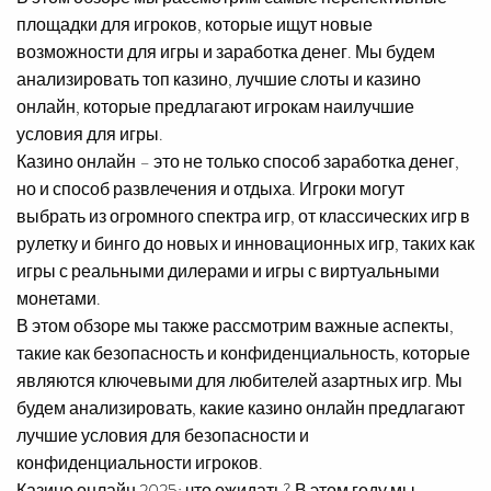
площадки для игроков, которые ищут новые
возможности для игры и заработка денег. Мы будем
анализировать топ казино, лучшие слоты и казино
онлайн, которые предлагают игрокам наилучшие
условия для игры.
Казино онлайн – это не только способ заработка денег,
но и способ развлечения и отдыха. Игроки могут
выбрать из огромного спектра игр, от классических игр в
рулетку и бинго до новых и инновационных игр, таких как
игры с реальными дилерами и игры с виртуальными
монетами.
В этом обзоре мы также рассмотрим важные аспекты,
такие как безопасность и конфиденциальность, которые
являются ключевыми для любителей азартных игр. Мы
будем анализировать, какие казино онлайн предлагают
лучшие условия для безопасности и
конфиденциальности игроков.