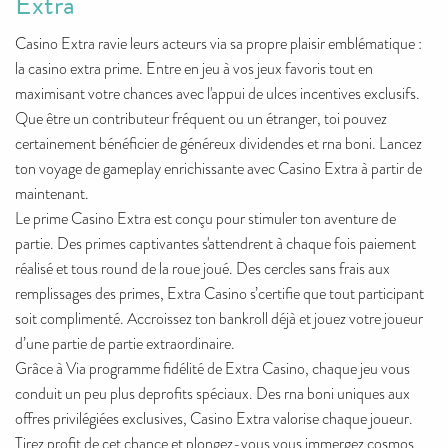
Extra
Casino Extra ravie leurs acteurs via sa propre plaisir emblématique :
la casino extra prime. Entre en jeu à vos jeux favoris tout en
maximisant votre chances avec l'appui de ulces incentives exclusifs.
Que être un contributeur fréquent ou un étranger, toi pouvez
certainement bénéficier de généreux dividendes et rna boni. Lancez
ton voyage de gameplay enrichissante avec Casino Extra à partir de
maintenant.
Le prime Casino Extra est conçu pour stimuler ton aventure de
partie. Des primes captivantes s'attendrent à chaque fois paiement
réalisé et tous round de la roue joué. Des cercles sans frais aux
remplissages des primes, Extra Casino s’certifie que tout participant
soit complimenté. Accroissez ton bankroll déjà et jouez votre joueur
d’une partie de partie extraordinaire.
Grâce à Via programme fidélité de Extra Casino, chaque jeu vous
conduit un peu plus deprofits spéciaux. Des rna boni uniques aux
offres privilégiées exclusives, Casino Extra valorise chaque joueur.
Tirez profit de cet chance et plongez-vous vous immergez cosmos