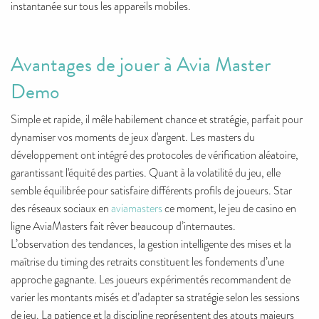
instantanée sur tous les appareils mobiles.
Avantages de jouer à Avia Master
Demo
Simple et rapide, il mêle habilement chance et stratégie, parfait pour
dynamiser vos moments de jeux d'argent. Les masters du
développement ont intégré des protocoles de vérification aléatoire,
garantissant l'équité des parties. Quant à la volatilité du jeu, elle
semble équilibrée pour satisfaire différents profils de joueurs. Star
des réseaux sociaux en
aviamasters
ce moment, le jeu de casino en
ligne AviaMasters fait rêver beaucoup d’internautes.
L’observation des tendances, la gestion intelligente des mises et la
maîtrise du timing des retraits constituent les fondements d’une
approche gagnante. Les joueurs expérimentés recommandent de
varier les montants misés et d’adapter sa stratégie selon les sessions
de jeu. La patience et la discipline représentent des atouts majeurs