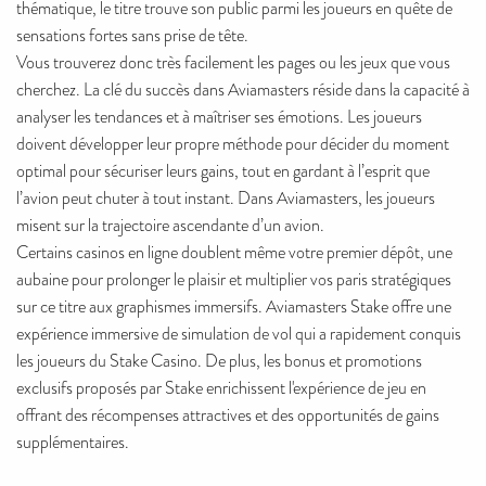
thématique, le titre trouve son public parmi les joueurs en quête de
sensations fortes sans prise de tête.
Vous trouverez donc très facilement les pages ou les jeux que vous
cherchez. La clé du succès dans Aviamasters réside dans la capacité à
analyser les tendances et à maîtriser ses émotions. Les joueurs
doivent développer leur propre méthode pour décider du moment
optimal pour sécuriser leurs gains, tout en gardant à l’esprit que
l’avion peut chuter à tout instant. Dans Aviamasters, les joueurs
misent sur la trajectoire ascendante d’un avion.
Certains casinos en ligne doublent même votre premier dépôt, une
aubaine pour prolonger le plaisir et multiplier vos paris stratégiques
sur ce titre aux graphismes immersifs. Aviamasters Stake offre une
expérience immersive de simulation de vol qui a rapidement conquis
les joueurs du Stake Casino. De plus, les bonus et promotions
exclusifs proposés par Stake enrichissent l'expérience de jeu en
offrant des récompenses attractives et des opportunités de gains
supplémentaires.