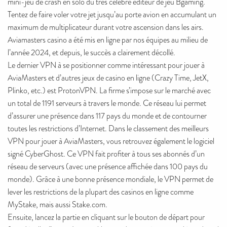
mini-jeu de crash en solo du très célèbre éditeur de jeu Bgaming.
Tentez de faire voler votre jet jusqu’au porte avion en accumulant un
maximum de multiplicateur durant votre ascension dans les airs.
Aviamasters casino a été mis en ligne par nos équipes au milieu de
l’année 2024, et depuis, le succès a clairement décollé.
Le dernier VPN à se positionner comme intéressant pour jouer à
AviaMasters et d’autres jeux de casino en ligne (Crazy Time, JetX,
Plinko, etc.) est ProtonVPN. La firme s’impose sur le marché avec
un total de 1191 serveurs à travers le monde. Ce réseau lui permet
d’assurer une présence dans 117 pays du monde et de contourner
toutes les restrictions d’Internet. Dans le classement des meilleurs
VPN pour jouer à AviaMasters, vous retrouvez également le logiciel
signé CyberGhost. Ce VPN fait profiter à tous ses abonnés d’un
réseau de serveurs (avec une présence affichée dans 100 pays du
monde). Grâce à une bonne présence mondiale, le VPN permet de
lever les restrictions de la plupart des casinos en ligne comme
MyStake, mais aussi Stake.com.
Ensuite, lancez la partie en cliquant sur le bouton de départ pour