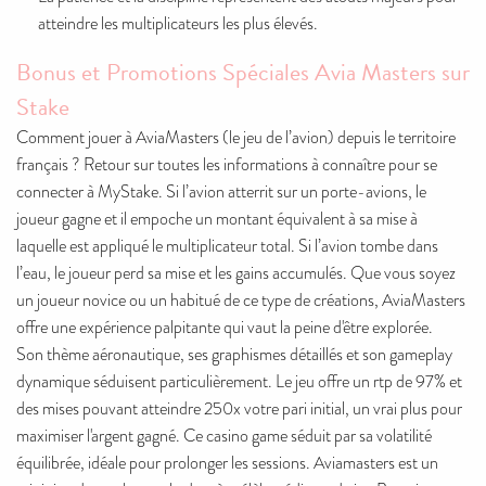
atteindre les multiplicateurs les plus élevés.
Bonus et Promotions Spéciales Avia Masters sur
Stake
Comment jouer à AviaMasters (le jeu de l’avion) depuis le territoire
français ? Retour sur toutes les informations à connaître pour se
connecter à MyStake. Si l’avion atterrit sur un porte-avions, le
joueur gagne et il empoche un montant équivalent à sa mise à
laquelle est appliqué le multiplicateur total. Si l’avion tombe dans
l’eau, le joueur perd sa mise et les gains accumulés. Que vous soyez
un joueur novice ou un habitué de ce type de créations, AviaMasters
offre une expérience palpitante qui vaut la peine d'être explorée.
Son thème aéronautique, ses graphismes détaillés et son gameplay
dynamique séduisent particulièrement. Le jeu offre un rtp de 97% et
des mises pouvant atteindre 250x votre pari initial, un vrai plus pour
maximiser l'argent gagné. Ce casino game séduit par sa volatilité
équilibrée, idéale pour prolonger les sessions. Aviamasters est un