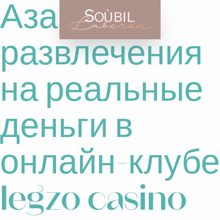
Азартные
развлечения
на реальные
деньги в
онлайн-клубе
legzo casino