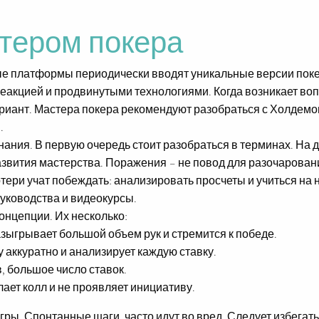
стером покера
ые платформы периодически вводят уникальные версии поке
еакцией и продвинутыми технологиями. Когда возникает вопр
ариант. Мастера покера рекомендуют разобраться с Холдем
.
нания. В первую очередь стоит разобраться в терминах. На 
развития мастерства. Поражения – не повод для разочарова
тери учат побеждать: анализировать просчеты и учиться на 
уководства и видеокурсы.
концепции. Их несколько:
ыгрывает большой объем рук и стремится к победе.
у аккуратно и анализирует каждую ставку.
, большое число ставок.
ает колл и не проявляет инициативу.
гры. Спонтанные шаги, часто идут во вред. Следует избегат