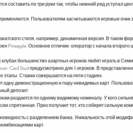
ся составить по три руки так, чтобы нижний ряд уступал цен
е применяются. Пользователям засчитываются игровые очк
иатского стиля, например, динамичная версия. В таком форм
ярен Pineapple. Основное отличие: оператор с начала второго 
их клубах большинство азартных игроков любят играть в Сем
even-Card Stud предусмотрено для 8 игроков. В представлен
е этапы. Ставки совершаются на пяти стадиях.
т одну демонстрационную и пару невидимых карт. Пользоват
ьный депозит.
кам раздается по одному видимому номиналу. У кого сильне
сии спрятанная. Приз получает тот, кто соберет сильную ко
азновидность с разделением банка. Уникальность этой моди
 комбинациями карт.