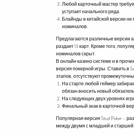
Любой карточный мастер требует
уступает начального ряда.
Блайнды в китайской версии н
номиналов.
Предлагаются различные версии аз
раздает 13 карт. Кроме того, попул
номиналов скрыт.
В онлайн казино системе и в проч
версия покерной игры. Ставить в S
этапов, отсутствуют промежуточны
На старте любой геймер забирае
обязан вносить новый обязател
На следующих двух уровнях игро
Финальный знак в карточной вер
Популярная версия Stud Poker – р
между двумя с младшей и старшей