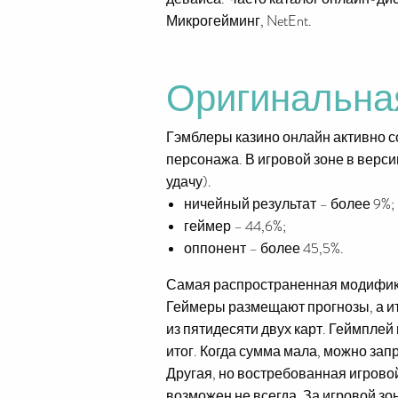
Микрогейминг, NetEnt.
Оригинальна
Гэмблеры казино онлайн активно с
персонажа. В игровой зоне в версии
удачу).
ничейный результат – более 9%;
геймер – 44,6%;
оппонент – более 45,5%.
Самая распространенная модификац
Геймеры размещают прогнозы, а ит
из пятидесяти двух карт. Геймпле
итог. Когда сумма мала, можно зап
Другая, но востребованная игровой
возможен не всегда. За игровой зо