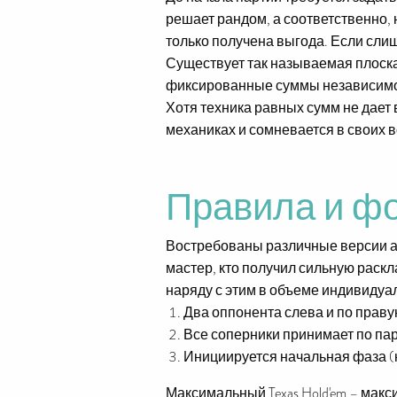
решает рандом, а соответственно, 
только получена выгода. Если сли
Существует так называемая плоская
фиксированные суммы независимо 
Хотя техника равных сумм не дает 
механиках и сомневается в своих 
Правила и ф
Востребованы различные версии аз
мастер, кто получил сильную раск
наряду с этим в объеме индивидуа
Два оппонента слева и по прав
Все соперники принимает по па
Инициируется начальная фаза (н
Максимальный Texas Hold'em – мак