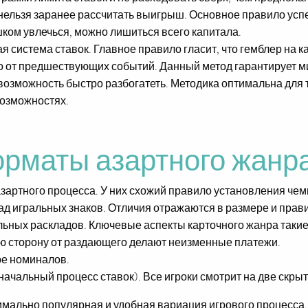
нельзя заранее рассчитать выигрыш. Основное правило успех
шком увлечься, можно лишиться всего капитала.
 система ставок. Главное правило гласит, что гемблер на к
от предшествующих событий. Данный метод гарантирует м
возможность быстро разбогатеть. Методика оптимальна для т
возможностях.
орматы азартного жанр
артного процесса. У них схожий правило установления чем
лад игральных знаков. Отличия отражаются в размере и пра
льных раскладов. Ключевые аспекты карточного жанра такие
ую сторону от раздающего делают неизменные платежи.
ре номиналов.
ачальный процесс ставок). Все игроки смотрит на две скры
симально популярная и удобная вариация игрового процесса.