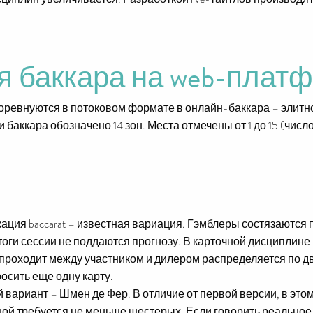
я баккара на web-плат
оревнуются в потоковом формате в онлайн-баккара – элитн
 баккара обозначено 14 зон. Места отмечены от 1 до 15 (числ
ия baccarat – известная вариация. Гэмблеры состязаются 
оги сессии не поддаются прогнозу. В карточной дисциплине
й проходит между участником и дилером распределяется по д
росить еще одну карту.
 вариант – Шмен де Фер. В отличие от первой версии, в это
ной требуется не меньше шестерых. Если говорить реальное