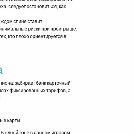
а: следует остановиться, как
аждом спине ставит
инимальные риски при проигрыше.
ех, кто плохо ориентируется в
а
пиона: забирает банк карточный
вилах фиксированных тарифов, а
:
тые карты.
 В одной зоне в данном игровом