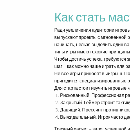
Как стать ма
Ради увеличения аудитории игров
выпускают проекты с мгновенной р
начинать, нельзя выделить один в
типы игры имеют схожие принципы
Чтобы достичь успеха, требуются з
шаг – как можно чаще играть для 
Не все игры приносят выигрыш. По
пригодится специализированные р
Для старта стоит изучить игровые 
Рискованный. Профессионал раз
Закрытый. Геймер строит тактик
Давящий. Прессинг противников
Выжидательный. Игрок часто дел
Трезвый расчет – залог успешной и