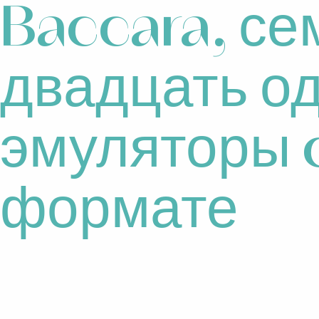
Baccara, се
двадцать од
эмуляторы c
формате