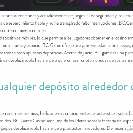
 sobre promociones y actualizaciones de juegos. Una seguridad y los actuali
cia de esparcimiento fiable y no ha transpirado falto interrupciones. BC.
 entretenimiento en línea.
ispositivos móviles, lo que permite a las jugadores obtener en el casino e
í­nimo instante y espacio. BC.Game ofrece una gran variedad sobre juegos
ha transpirado apuestas deportivas. Acerca de juicio, BC.game es una plata
 línea desplazándolo hacia el pelo quieren usar criptomonedas de sus trans
ualquier depósito alrededor
n enormes premios, hado además emocionantes características sobre boni
enidos. BC.Game Casino serí­a uno de los líderes sobre la factoría del esp
obre juegos desplazándolo hacia el pelo productos innovadores. De hacer a