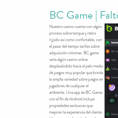
BC Game | Falto
Nuestro casino cuenta con algún
proceso sobre tanque y retiro
rí¡pido así­ como confortable, con
el pasar del tiempo tarifas sobre
adquisición mínimas. BC.game
serí­a algún casino online
desplazándolo hacia el pelo medio
de juegos muy popular que brinda
la amplia variedad sobre juegos en
jugadores de cualquier el
ambiente. Una app de BC.Game
con el fin de Android incluye
propiedades exclusivas que
mejoran la experiencia del cliente.