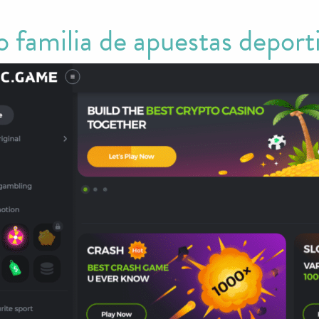
 familia de apuestas deport