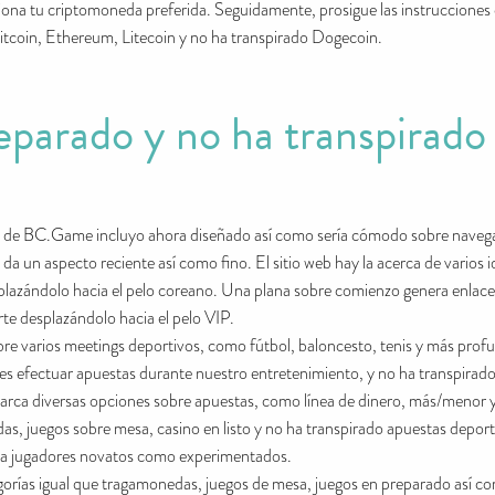
iona tu criptomoneda preferida. Seguidamente, prosigue las instrucciones
itcoin, Ethereum, Litecoin y no ha transpirado Dogecoin.
eparado y no ha transpirado
 de BC.Game incluyo ahora diseñado así­ como serí­a cómodo sobre navega
 da un aspecto reciente así­ como fino. El sitio web hay la acerca de varios 
lazándolo hacia el pelo coreano. Una plana sobre comienzo genera enlaces r
te desplazándolo hacia el pelo VIP.
bre varios meetings deportivos, como fútbol, baloncesto, tenis y más pro
ores efectuar apuestas durante nuestro entretenimiento, y no ha transpirado
barca diversas opciones sobre apuestas, como línea de dinero, más/meno
das, juegos sobre mesa, casino en listo y no ha transpirado apuestas depo
to a jugadores novatos como experimentados.
egorías igual que tragamonedas, juegos de mesa, juegos en preparado así­ 