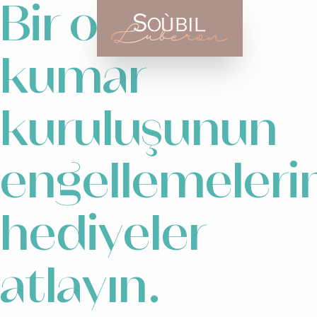
Bir online
kumar
kuruluşunun
engellemelerin
hediyeler
atlayın.