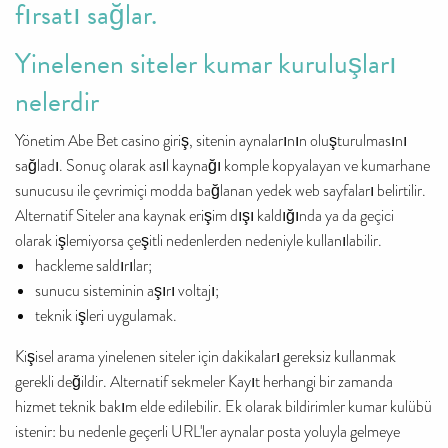
fırsatı sağlar.
Yinelenen siteler kumar kuruluşları
nelerdir
Yönetim Abe Bet casino giriş, sitenin aynalarının oluşturulmasını
sağladı. Sonuç olarak asıl kaynağı komple kopyalayan ve kumarhane
sunucusu ile çevrimiçi modda bağlanan yedek web sayfaları belirtilir.
Alternatif Siteler ana kaynak erişim dışı kaldığında ya da geçici
olarak işlemiyorsa çeşitli nedenlerden nedeniyle kullanılabilir.
hackleme saldırılar;
sunucu sisteminin aşırı voltajı;
teknik işleri uygulamak.
Kişisel arama yinelenen siteler için dakikaları gereksiz kullanmak
gerekli değildir. Alternatif sekmeler Kayıt herhangi bir zamanda
hizmet teknik bakım elde edilebilir. Ek olarak bildirimler kumar kulübü
istenir: bu nedenle geçerli URL'ler aynalar posta yoluyla gelmeye