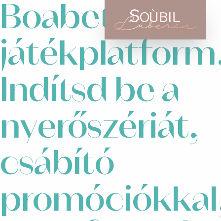
Boabet
játékplatform
Indítsd be a
nyerőszériát,
csábító
promóciókkal