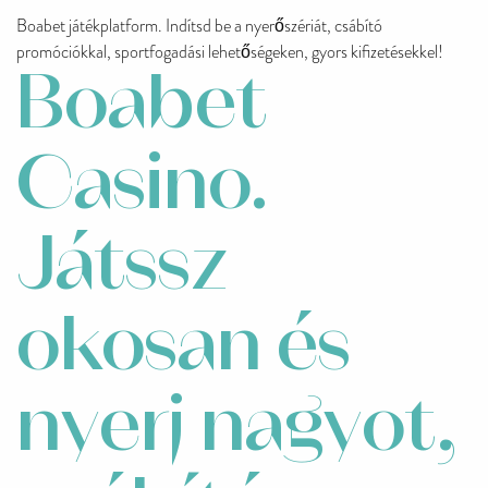
Boabet játékplatform. Indítsd be a nyerőszériát, csábító
promóciókkal, sportfogadási lehetőségeken, gyors kifizetésekkel!
Boabet
Casino.
Játssz
okosan és
nyerj nagyot,