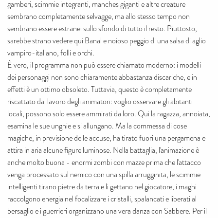
gamberi, scimmie integranti, manches giganti e altre creature
sembrano completamente selvagge, ma allo stesso tempo non
sembrano essere estranei sullo sfondo di tutto il resto. Piuttosto,
sarebbe strano vedere qui Banal e noioso peggio di una salsa di aglio
vampiro-italiano, folli e orchi.
È vero, il programma non può essere chiamato moderno: i modelli
dei personaggi non sono chiaramente abbastanza discariche, e in
effetti è un ottimo obsoleto. Tuttavia, questo è completamente
riscattato dal lavoro degli animatori: voglio osservare gli abitanti
locali, possono solo essere ammirati da loro. Qui la ragazza, annoiata,
esamina le sue unghie e si allungano. Ma la commessa di cose
magiche, in previsione delle accuse, ha tirato fuori una pergamena e
attira in aria alcune figure luminose. Nella battaglia, l'animazione è
anche molto buona - enormi zombi con mazze prima che l'attacco
venga processato sul nemico con una spilla arrugginita, le scimmie
intelligenti tirano pietre da terra e li gettano nel giocatore, i maghi
raccolgono energia nel focalizzare i cristalli, spalancati e liberati al
bersaglio e i guerrieri organizzano una vera danza con Sabbere. Per il