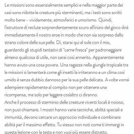
Le missioni sono essenzialmente semplici e nella maggior parte dei
casi sono ridotte le creature più sterminanti, ma i testi sono scritti
molto bene - vividamente, atmosferici e umorismo. Quindi,
l'istruttore di reclute sorprendentemente scuro all'inizio del gioco dirà
immediatamente il nostro eroe in modo che non sia sorpreso dallo
strano colore della sua pelle. Dì, starai qui al sole con il mio,
guardando gli stupidi tentativi di "carne fresca" per padroneggiare
almeno qualcosa di utile, non sarai così annerito. Apparentemente
hanno avuto una cosa povera. Una ragazza nella giungla tropicale tra
le missioni si lamenterà come gli insetti la irriteranno e un clima così
umido è senza dubbio dannoso per la sua pelle delicata. A volte vorrei
adempiere rapidamente al compito non per ottenere una
ricompensa, ma solo per leggere cos'altro ci diranno.
Anche il processo di sterminio delle creature viventi locali è noioso,
non puoi chiamare. I mostri hanno varie tecniche, abilità speciali e
immunità, devono cercare un approccio individuale e combinare
abilità per il massimo effetto. Tu stesso non noti come ti immergi in
questa lezione con la testa e non vuoi più essere distratto.