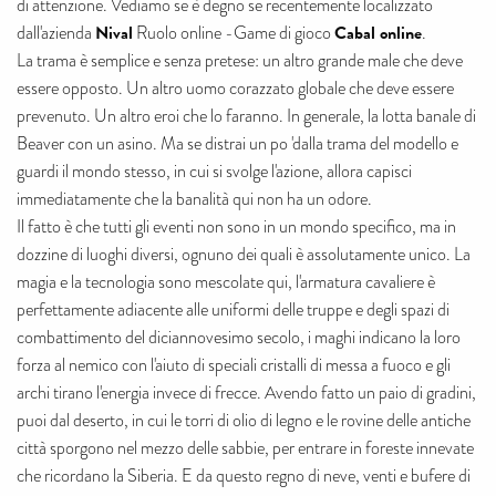
di attenzione. Vediamo se è degno se recentemente localizzato
Nival
Cabal online
dall'azienda
Ruolo online -Game di gioco
.
La trama è semplice e senza pretese: un altro grande male che deve
essere opposto. Un altro uomo corazzato globale che deve essere
prevenuto. Un altro eroi che lo faranno. In generale, la lotta banale di
Beaver con un asino. Ma se distrai un po 'dalla trama del modello e
guardi il mondo stesso, in cui si svolge l'azione, allora capisci
immediatamente che la banalità qui non ha un odore.
Il fatto è che tutti gli eventi non sono in un mondo specifico, ma in
dozzine di luoghi diversi, ognuno dei quali è assolutamente unico. La
magia e la tecnologia sono mescolate qui, l'armatura cavaliere è
perfettamente adiacente alle uniformi delle truppe e degli spazi di
combattimento del diciannovesimo secolo, i maghi indicano la loro
forza al nemico con l'aiuto di speciali cristalli di messa a fuoco e gli
archi tirano l'energia invece di frecce. Avendo fatto un paio di gradini,
puoi dal deserto, in cui le torri di olio di legno e le rovine delle antiche
città sporgono nel mezzo delle sabbie, per entrare in foreste innevate
che ricordano la Siberia. E da questo regno di neve, venti e bufere di