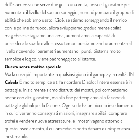
dell'esperienza che serve due gol in una volta, unisce il giocatore per
aumentare il livello del suo personaggio, nonché pompare il gruppo di
abilità che abbiamo usato. Cioè, se stiamo sorseggiando il nemico
con le palline da fuoco, allora sviluppiamo gradualmente abilità
magiche e se tagliamo una lama, aumentiamo la capacità di
possedere le spade e allo stesso tempo possiamo anche aumentare il
livello ricevendo i parametri aumentano i punti. Sistema molto
semplice e logico, viene padroneggiato all'istante.
Guerra senza motivo speciale
Ma la cosa più importante in qualsiasi gioco è il gameplay in realtà. IN
Cabala
È molto semplice e ti fa ricordare Diablo: l'intera essenza è in
battaglie. Inizialmente siamo distrutti dai mostri, poi combattiamo
anche con altri giocatori, ma alla fine partecipiamo alla fazione di
battaglie globali per la fazione. Ogni sede ha un piccolo insediamento
in cui ci verranno consegnati missioni, insegnare abilità, comprare
trofei e vendere nuove attrezzature, e i mostri vagano attorno a
questo insediamento, il cui omicidio ci porta denaro e un'esperienza
inestimabile.