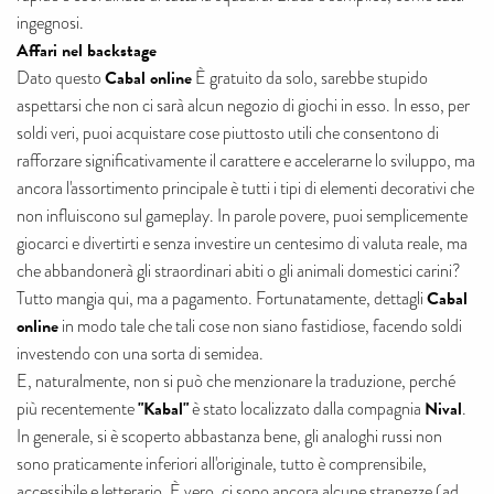
ingegnosi.
Affari nel backstage
Cabal online
Dato questo
È gratuito da solo, sarebbe stupido
aspettarsi che non ci sarà alcun negozio di giochi in esso. In esso, per
soldi veri, puoi acquistare cose piuttosto utili che consentono di
rafforzare significativamente il carattere e accelerarne lo sviluppo, ma
ancora l'assortimento principale è tutti i tipi di elementi decorativi che
non influiscono sul gameplay. In parole povere, puoi semplicemente
giocarci e divertirti e senza investire un centesimo di valuta reale, ma
che abbandonerà gli straordinari abiti o gli animali domestici carini?
Cabal
Tutto mangia qui, ma a pagamento. Fortunatamente, dettagli
online
in modo tale che tali cose non siano fastidiose, facendo soldi
investendo con una sorta di semidea.
E, naturalmente, non si può che menzionare la traduzione, perché
"Kabal"
Nival
più recentemente
è stato localizzato dalla compagnia
.
In generale, si è scoperto abbastanza bene, gli analoghi russi non
sono praticamente inferiori all'originale, tutto è comprensibile,
accessibile e letterario. È vero, ci sono ancora alcune stranezze (ad