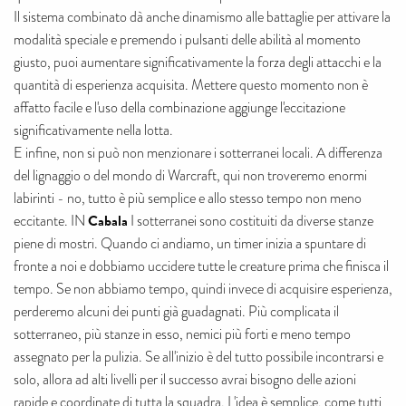
Il sistema combinato dà anche dinamismo alle battaglie per attivare la
modalità speciale e premendo i pulsanti delle abilità al momento
giusto, puoi aumentare significativamente la forza degli attacchi e la
quantità di esperienza acquisita. Mettere questo momento non è
affatto facile e l'uso della combinazione aggiunge l'eccitazione
significativamente nella lotta.
E infine, non si può non menzionare i sotterranei locali. A differenza
del lignaggio o del mondo di Warcraft, qui non troveremo enormi
labirinti - no, tutto è più semplice e allo stesso tempo non meno
Cabala
eccitante. IN
I sotterranei sono costituiti da diverse stanze
piene di mostri. Quando ci andiamo, un timer inizia a spuntare di
fronte a noi e dobbiamo uccidere tutte le creature prima che finisca il
tempo. Se non abbiamo tempo, quindi invece di acquisire esperienza,
perderemo alcuni dei punti già guadagnati. Più complicata il
sotterraneo, più stanze in esso, nemici più forti e meno tempo
assegnato per la pulizia. Se all'inizio è del tutto possibile incontrarsi e
solo, allora ad alti livelli per il successo avrai bisogno delle azioni
rapide e coordinate di tutta la squadra. L'idea è semplice, come tutti