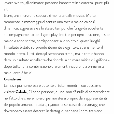
lavoro svolto, gli animatori possono impostare in sicurezza i punti più
alti.
Bene, una menzione speciale è meritata dalla musica. Molto
raramente in mmorpg puoi sentire una roccia melodica così
dinamica, aggressiva e allo stesso tempo, che funge da eccellente
accompagnamento per il gameplay. Inoltre, per ogni posizione, le sue
melodie sono scritte, corrispondenti allo spirito di questi luoghi.
Il risultato è stato sorprendentemente elegante e, stranamente, il
mondo intero. Tutti i dettagli sembrano strani, ma in totale hanno
dato un risultato eccellente che ricorda la chimera mitica o il grifone -
dopo tutto, una combinazione di elementi incoerenti a prima vista,
ma quanto è bello!
Grande sei
La razza più numerosa e potente di tutti i mondi in cui possiamo
Cabala
visitare
, Ci sono persone, quindi non c'è nulla di sorprendente
nel fatto che creeremo eroi per noi stessi proprio dai rappresentanti
del popolo umano. In totale, il gioco ha sei classi di personaggi che
dovrebbero essere descritti in dettaglio, sebbene i primi tre siano