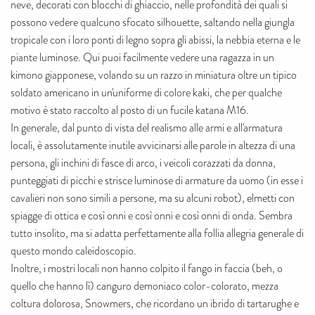
neve, decorati con blocchi di ghiaccio, nelle profondità dei quali si
possono vedere qualcuno sfocato silhouette, saltando nella giungla
tropicale con i loro ponti di legno sopra gli abissi, la nebbia eterna e le
piante luminose. Qui puoi facilmente vedere una ragazza in un
kimono giapponese, volando su un razzo in miniatura oltre un tipico
soldato americano in un'uniforme di colore kaki, che per qualche
motivo è stato raccolto al posto di un fucile katana M16.
In generale, dal punto di vista del realismo alle armi e all'armatura
locali, è assolutamente inutile avvicinarsi alle parole in altezza di una
persona, gli inchini di fasce di arco, i veicoli corazzati da donna,
punteggiati di picchi e strisce luminose di armature da uomo (in esse i
cavalieri non sono simili a persone, ma su alcuni robot), elmetti con
spiagge di ottica e così onni e così onni e così onni di onda. Sembra
tutto insolito, ma si adatta perfettamente alla follia allegria generale di
questo mondo caleidoscopio.
Inoltre, i mostri locali non hanno colpito il fango in faccia (beh, o
quello che hanno lì) canguro demoniaco color-colorato, mezza
coltura dolorosa, Snowmers, che ricordano un ibrido di tartarughe e