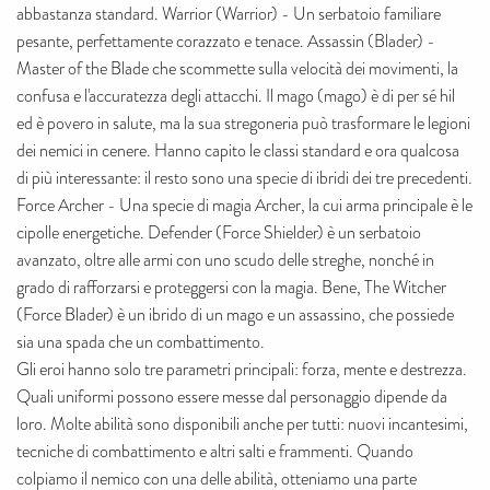
abbastanza standard. Warrior (Warrior) - Un serbatoio familiare
pesante, perfettamente corazzato e tenace. Assassin (Blader) -
Master of the Blade che scommette sulla velocità dei movimenti, la
confusa e l'accuratezza degli attacchi. Il mago (mago) è di per sé hil
ed è povero in salute, ma la sua stregoneria può trasformare le legioni
dei nemici in cenere. Hanno capito le classi standard e ora qualcosa
di più interessante: il resto sono una specie di ibridi dei tre precedenti.
Force Archer - Una specie di magia Archer, la cui arma principale è le
cipolle energetiche. Defender (Force Shielder) è un serbatoio
avanzato, oltre alle armi con uno scudo delle streghe, nonché in
grado di rafforzarsi e proteggersi con la magia. Bene, The Witcher
(Force Blader) è un ibrido di un mago e un assassino, che possiede
sia una spada che un combattimento.
Gli eroi hanno solo tre parametri principali: forza, mente e destrezza.
Quali uniformi possono essere messe dal personaggio dipende da
loro. Molte abilità sono disponibili anche per tutti: nuovi incantesimi,
tecniche di combattimento e altri salti e frammenti. Quando
colpiamo il nemico con una delle abilità, otteniamo una parte