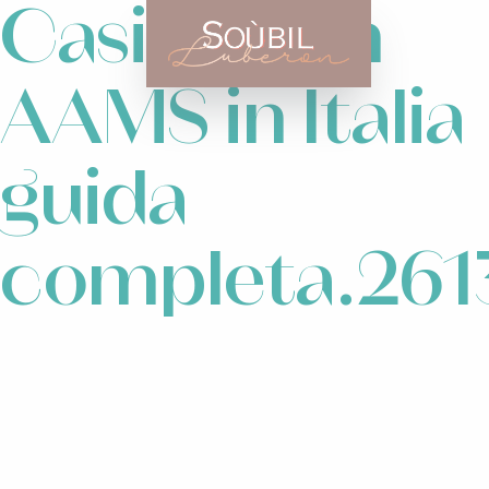
Casino non
AAMS in Italia
guida
completa.261