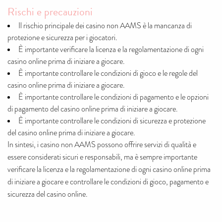
Rischi e precauzioni
Il rischio principale dei casino non AAMS è la mancanza di
protezione e sicurezza per i giocatori.
È importante verificare la licenza e la regolamentazione di ogni
casino online prima di iniziare a giocare.
È importante controllare le condizioni di gioco e le regole del
casino online prima di iniziare a giocare.
È importante controllare le condizioni di pagamento e le opzioni
di pagamento del casino online prima di iniziare a giocare.
È importante controllare le condizioni di sicurezza e protezione
del casino online prima di iniziare a giocare.
In sintesi, i casino non AAMS possono offrire servizi di qualità e
essere considerati sicuri e responsabili, ma è sempre importante
verificare la licenza e la regolamentazione di ogni casino online prima
di iniziare a giocare e controllare le condizioni di gioco, pagamento e
sicurezza del casino online.