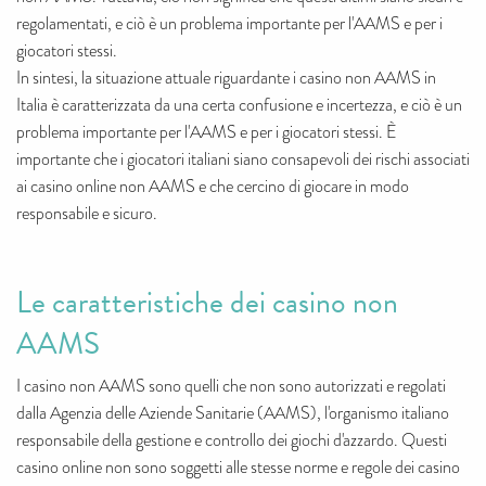
regolamentati, e ciò è un problema importante per l'AAMS e per i
giocatori stessi.
In sintesi, la situazione attuale riguardante i casino non AAMS in
Italia è caratterizzata da una certa confusione e incertezza, e ciò è un
problema importante per l'AAMS e per i giocatori stessi. È
importante che i giocatori italiani siano consapevoli dei rischi associati
ai casino online non AAMS e che cercino di giocare in modo
responsabile e sicuro.
Le caratteristiche dei casino non
AAMS
I casino non AAMS sono quelli che non sono autorizzati e regolati
dalla Agenzia delle Aziende Sanitarie (AAMS), l'organismo italiano
responsabile della gestione e controllo dei giochi d'azzardo. Questi
casino online non sono soggetti alle stesse norme e regole dei casino