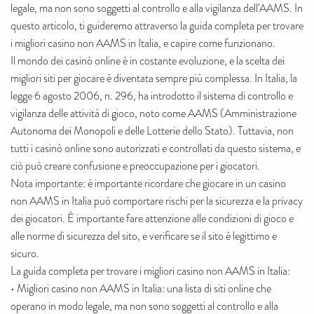
legale, ma non sono soggetti al controllo e alla vigilanza dell'AAMS. In
questo articolo, ti guideremo attraverso la guida completa per trovare
i migliori casino non AAMS in Italia, e capire come funzionano.
Il mondo dei casinò online è in costante evoluzione, e la scelta dei
migliori siti per giocare è diventata sempre più complessa. In Italia, la
legge 6 agosto 2006, n. 296, ha introdotto il sistema di controllo e
vigilanza delle attività di gioco, noto come AAMS (Amministrazione
Autonoma dei Monopoli e delle Lotterie dello Stato). Tuttavia, non
tutti i casinò online sono autorizzati e controllati da questo sistema, e
ciò può creare confusione e preoccupazione per i giocatori.
Nota importante: è importante ricordare che giocare in un casino
non AAMS in Italia può comportare rischi per la sicurezza e la privacy
dei giocatori. È importante fare attenzione alle condizioni di gioco e
alle norme di sicurezza del sito, e verificare se il sito è legittimo e
sicuro.
La guida completa per trovare i migliori casino non AAMS in Italia:
• Migliori casino non AAMS in Italia: una lista di siti online che
operano in modo legale, ma non sono soggetti al controllo e alla