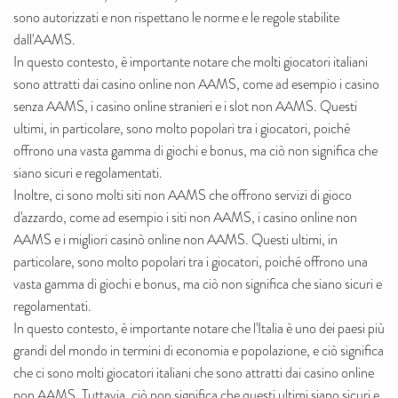
sono autorizzati e non rispettano le norme e le regole stabilite
dall'AAMS.
In questo contesto, è importante notare che molti giocatori italiani
sono attratti dai casino online non AAMS, come ad esempio i casino
senza AAMS, i casino online stranieri e i slot non AAMS. Questi
ultimi, in particolare, sono molto popolari tra i giocatori, poiché
offrono una vasta gamma di giochi e bonus, ma ciò non significa che
siano sicuri e regolamentati.
Inoltre, ci sono molti siti non AAMS che offrono servizi di gioco
d'azzardo, come ad esempio i siti non AAMS, i casino online non
AAMS e i migliori casinò online non AAMS. Questi ultimi, in
particolare, sono molto popolari tra i giocatori, poiché offrono una
vasta gamma di giochi e bonus, ma ciò non significa che siano sicuri e
regolamentati.
In questo contesto, è importante notare che l'Italia è uno dei paesi più
grandi del mondo in termini di economia e popolazione, e ciò significa
che ci sono molti giocatori italiani che sono attratti dai casino online
non AAMS. Tuttavia, ciò non significa che questi ultimi siano sicuri e