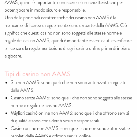
AAMS, quindi è importante conoscere le loro caratteristiche per
poter giocare in modo sicuro e responsabile.
Una delle principali caratteristiche dei casino non AAMS è la
mancanza di licenza e regolamentazione da parte della AAMS. Ciò
significa che questi casino non sono soggetti alle stesse norme e
regole dei casino AAMS, quindi è importante essere cauti e verificare
la licenza e la regolamentazione di ogni casino online prima di iniziare
a giocare.
Tipi di casino non AAMS
Siti non AAMS: sono quelli che non sono autorizzati e regolati
dalla AAMS.
Casino senza AAMS: sono quelli che non sono soggetti alle stesse
norme e regole dei casino AAMS.
Migliori casinò online non AAMS: sono quelli che offrono servizi
di qualità e sono considerati sicuri e responsabili.
Casino online non AAMS: sono quelli che non sono autorizzati e
regolati dalla AAMS e offrono servizi online.