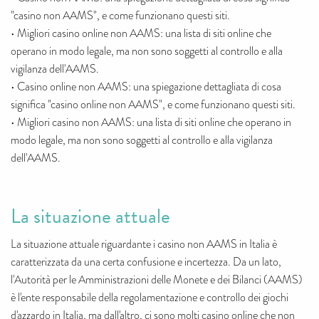
"casino non AAMS", e come funzionano questi siti.
• Migliori casino online non AAMS: una lista di siti online che
operano in modo legale, ma non sono soggetti al controllo e alla
vigilanza dell'AAMS.
• Casino online non AAMS: una spiegazione dettagliata di cosa
significa "casino online non AAMS", e come funzionano questi siti.
• Migliori casino non AAMS: una lista di siti online che operano in
modo legale, ma non sono soggetti al controllo e alla vigilanza
dell'AAMS.
La situazione attuale
La situazione attuale riguardante i casino non AAMS in Italia è
caratterizzata da una certa confusione e incertezza. Da un lato,
l'Autorità per le Amministrazioni delle Monete e dei Bilanci (AAMS)
è l'ente responsabile della regolamentazione e controllo dei giochi
d'azzardo in Italia, ma dall'altro, ci sono molti casino online che non