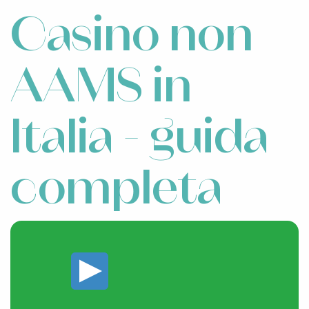
Casino non
AAMS in
Italia - guida
completa