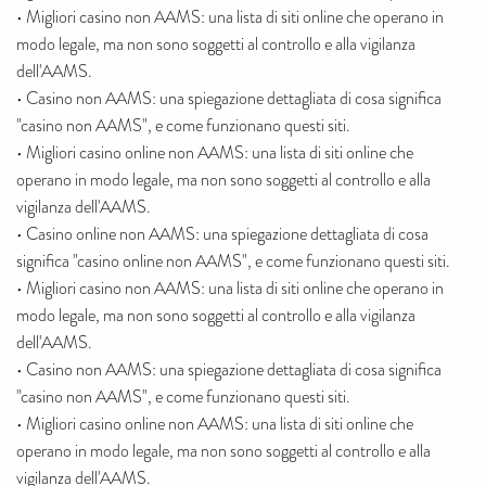
• Migliori casino non AAMS: una lista di siti online che operano in
modo legale, ma non sono soggetti al controllo e alla vigilanza
dell'AAMS.
• Casino non AAMS: una spiegazione dettagliata di cosa significa
"casino non AAMS", e come funzionano questi siti.
• Migliori casino online non AAMS: una lista di siti online che
operano in modo legale, ma non sono soggetti al controllo e alla
vigilanza dell'AAMS.
• Casino online non AAMS: una spiegazione dettagliata di cosa
significa "casino online non AAMS", e come funzionano questi siti.
• Migliori casino non AAMS: una lista di siti online che operano in
modo legale, ma non sono soggetti al controllo e alla vigilanza
dell'AAMS.
• Casino non AAMS: una spiegazione dettagliata di cosa significa
"casino non AAMS", e come funzionano questi siti.
• Migliori casino online non AAMS: una lista di siti online che
operano in modo legale, ma non sono soggetti al controllo e alla
vigilanza dell'AAMS.