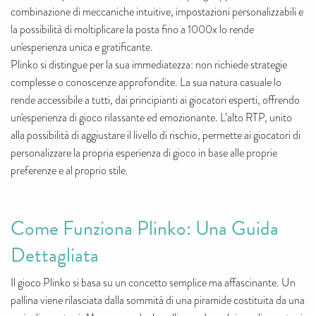
combinazione di meccaniche intuitive, impostazioni personalizzabili e
la possibilità di moltiplicare la posta fino a 1000x lo rende
un'esperienza unica e gratificante.
Plinko si distingue per la sua immediatezza: non richiede strategie
complesse o conoscenze approfondite. La sua natura casuale lo
rende accessibile a tutti, dai principianti ai giocatori esperti, offrendo
un'esperienza di gioco rilassante ed emozionante. L’alto RTP, unito
alla possibilità di aggiustare il livello di rischio, permette ai giocatori di
personalizzare la propria esperienza di gioco in base alle proprie
preferenze e al proprio stile.
Come Funziona Plinko: Una Guida
Dettagliata
Il gioco Plinko si basa su un concetto semplice ma affascinante. Un
pallina viene rilasciata dalla sommità di una piramide costituita da una