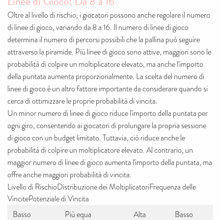
Linee di Gioco: Da 8 a 16
Oltre al livello di rischio, i giocatori possono anche regolare il numero
di linee di gioco, variando da 8 a 16. Il numero di linee di gioco
determina il numero di percorsi possibili che la pallina può seguire
attraverso la piramide. Più linee di gioco sono attive, maggiori sono le
probabilità di colpire un moltiplicatore elevato, ma anche l'importo
della puntata aumenta proporzionalmente. La scelta del numero di
linee di gioco è un altro fattore importante da considerare quando si
cerca di ottimizzare le proprie probabilità di vincita.
Un minor numero di linee di gioco riduce l'importo della puntata per
ogni giro, consentendo ai giocatori di prolungare la propria sessione
di gioco con un budget limitato. Tuttavia, ciò riduce anche le
probabilità di colpire un moltiplicatore elevato. Al contrario, un
maggior numero di linee di gioco aumenta l'importo della puntata, ma
offre anche maggiori probabilità di vincita.
Livello di RischioDistribuzione dei MoltiplicatoriFrequenza delle
VincitePotenziale di Vincita
Basso
Più equa
Alta
Basso