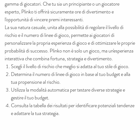
gamma di giocatori. Che tu sia un principiante o un giocatore
esperto, Plinko ti offrirà sicuramente ore di divertimento e
l'opportunità di vincere premi interessanti.
La sua natura casuale, unita alla possibilità di regolare il livello di
rischio e il numero di linee di gioco, permette ai giocatori di
personalizzare la propria esperienza di gioco e di ottimizzare le proprie
probabilità di successo. Plinko non è solo un gioco, ma un'esperienza
interattiva che combina fortuna, strategia e divertimento.
Scegli il livello di rischio che meglio si adatta al tuo stile di gioco.
Determina il numero di linee di gioco in base al tuo budget e alla
tua propensione al rischio.
Utilizza la modalità automatica per testare diverse strategie e
gestire il tuo budget.
Consulta la tabella dei risultati per identificare potenziali tendenze
e adattare la tua strategia.