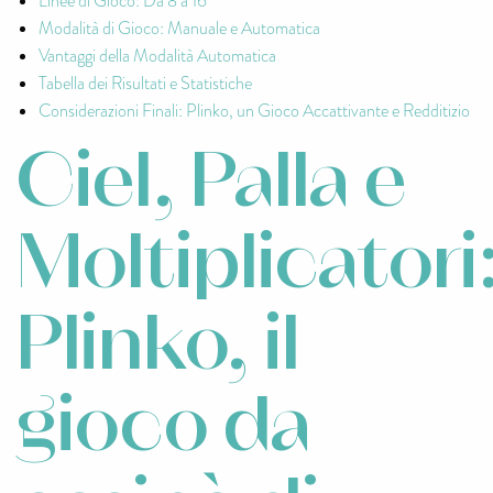
Linee di Gioco: Da 8 a 16
Modalità di Gioco: Manuale e Automatica
Vantaggi della Modalità Automatica
Tabella dei Risultati e Statistiche
Considerazioni Finali: Plinko, un Gioco Accattivante e Redditizio
Ciel, Palla e
Moltiplicatori
Plinko, il
gioco da