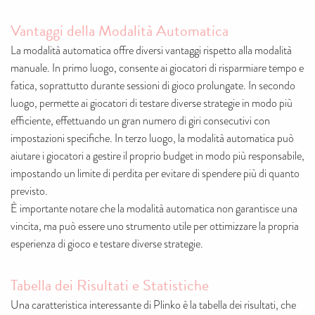
Vantaggi della Modalità Automatica
La modalità automatica offre diversi vantaggi rispetto alla modalità
manuale. In primo luogo, consente ai giocatori di risparmiare tempo e
fatica, soprattutto durante sessioni di gioco prolungate. In secondo
luogo, permette ai giocatori di testare diverse strategie in modo più
efficiente, effettuando un gran numero di giri consecutivi con
impostazioni specifiche. In terzo luogo, la modalità automatica può
aiutare i giocatori a gestire il proprio budget in modo più responsabile,
impostando un limite di perdita per evitare di spendere più di quanto
previsto.
È importante notare che la modalità automatica non garantisce una
vincita, ma può essere uno strumento utile per ottimizzare la propria
esperienza di gioco e testare diverse strategie.
Tabella dei Risultati e Statistiche
Una caratteristica interessante di Plinko è la tabella dei risultati, che