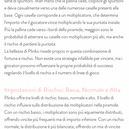
serie di spuntoni. Man mano che la pallina cade, colpisce gli spuntoni
e devia casualmente verso una delle numerose caselle presenti alla
base. Ogni casella corrisponde a un moltiplicatore, che determina
l'importo che il giocatore vince moltiplicando la sua puntata iniziale.
Più la pallina cade verso i bordi della piramide, maggiori sono le
probabilità di atterrare su caselle con moltiplicatori più alti, ma anche
il rischio di perdere la puntata.
La bellezza di Plinko risiede proprio in questa combinazione di
fortuna e rischio. Non esiste una strategia infallibile per vincere, ma i
giocatori possono influenzare le proprie probabilità di successo
regolando il livello di rischio e il numero di linee di gioco.
Impostazioni di Rischio: Bassa, Normale e Alta
Plinko offre tre livelli di rischio: basso, normale e alto. Il livello di
rischio influisce sulla distribuzione dei moltiplicatori nella piramide.
Con un rischio basso, i moltiplicatori sono più equamente distribuiti,
offrendo vincite più frequenti ma di importo inferiore. Con un rischio
normale, la distribuzione è più bilanciata, offrendo un mix di vincite