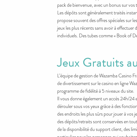
pack de bienvenue, avec un bonus sur vos t
Les dépôts sont généralement traités insta
propose souvent des offres spéciales sur le
jeux les plus récents sans avoir à effectuer
individuels. Des tubes comme « Book of Dea
Jeux Gratuits 
L’équipe de gestion de Wazamba Casino Fran
de divertissement sur le casino en ligne W
programme de fidélité à 5 niveaux du site.
Il vous donne également un accès 24h/24 et 
dérouler sous vos yeux grâce à des fonction
des endroits les plus sûrs pour jouer à vos 
des dépôts/retraits sont conservées en tou
de la disponibilité du support client, des li