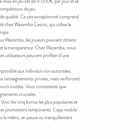
e mise en jeu est de 9.000€ par jour et se
ompétitions de jeu.
 de qualité. Ce site exceptionnel comprend
ité chez Wazamba Casino, qui utilise la
urope.
. Sur Wazamba, les joueurs peuvent obtenir
té et la transparence. Chez Wazamba, nous
Les utilisateurs peuvent profiter d’une
mpossible aux individus non autorisées.
vos renseignements privées, mais renforcent
oucis inutiles. Vous constaterez que
gnements cruciales.
oici les cinq bonus les plus populaires et
ines promotions temporaires. L’app mobile
ns le métro, en pause ou tranquillement