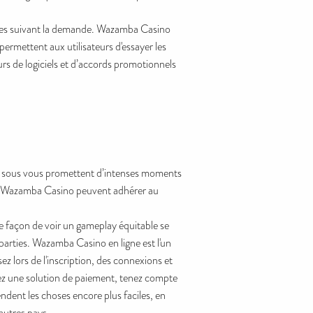
eures suivant la demande. Wazamba Casino
ermettent aux utilisateurs d'essayer les
eurs de logiciels et d’accords promotionnels
s à sous vous promettent d’intenses moments
 de Wazamba Casino peuvent adhérer au
re façon de voir un gameplay équitable se
 parties. Wazamba Casino en ligne est l'un
ez lors de l'inscription, des connexions et
sez une solution de paiement, tenez compte
rendent les choses encore plus faciles, en