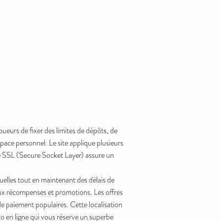
ueurs de fixer des limites de dépôts, de
pace personnel. Le site applique plusieurs
le SSL (Secure Socket Layer) assure un
uelles tout en maintenant des délais de
 aux récompenses et promotions. Les offres
de paiement populaires. Cette localisation
o en ligne qui vous réserve un superbe