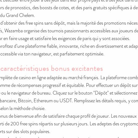
t basculer entre jouer à des jeux dans leur propre pays et à des jeux dans d
rs de pronostics, des boosts de cotes, et des paris gratuits spécifiques
is du Grand Chelem.
t d’obtenir des free spins sans dépôt, mais la majorité des promotions néc
fs, Wazamba organise des tournois passionnants accessibles aux joueurs de
 en faire usage et satisfaire les exigences de paris qui y sont associées.
itez d’une plateforme fiable, innovante, riche en divertissement et adapté
accessible via ton navigateur, est parfaitement optimisée.
 caractéristiques bonus excitantes
ète de casino en ligne adaptée au marché français. La plateforme combin
amme de récompenses progressif et équitable. Pour effectuer un dépôt 
ou le navigateur de bureau. Cliquez sur le bouton "Dépôt" et sélectionnez 
 bancaire, Bitcoin, Ethereum ou USDT. Remplissez les détails requis, y co
elon la méthode choisie.
s de bienvenue afin de satisfaire chaque profil de joueur. Les nouveaux 
ti de 200 free spins répartis sur plusieurs jours. Les adeptes des cryptomo
ts sur des slots populaires.