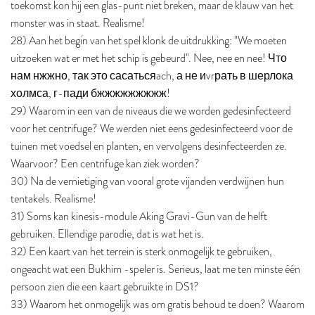
toekomst kon hij een glas-punt niet breken, maar de klauw van het
monster was in staat. Realisme!
28) Aan het begin van het spel klonk de uitdrukking: "We moeten
uitzoeken wat er met het schip is gebeurd". Nee, nee en nee! Что
нам нжжно, так это сасатьсяach, а не иvrрать в шерлока
холмса, г-пади бжжжжжжжжж!
29) Waarom in een van de niveaus die we worden gedesinfecteerd
voor het centrifuge? We werden niet eens gedesinfecteerd voor de
tuinen met voedsel en planten, en vervolgens desinfecteerden ze.
Waarvoor? Een centrifuge kan ziek worden?
30) Na de vernietiging van vooral grote vijanden verdwijnen hun
tentakels. Realisme!
31) Soms kan kinesis-module Aking Gravi-Gun van de helft
gebruiken. Ellendige parodie, dat is wat het is.
32) Een kaart van het terrein is sterk onmogelijk te gebruiken,
ongeacht wat een Bukhim -speler is. Serieus, laat me ten minste één
persoon zien die een kaart gebruikte in DS1?
33) Waarom het onmogelijk was om gratis behoud te doen? Waarom