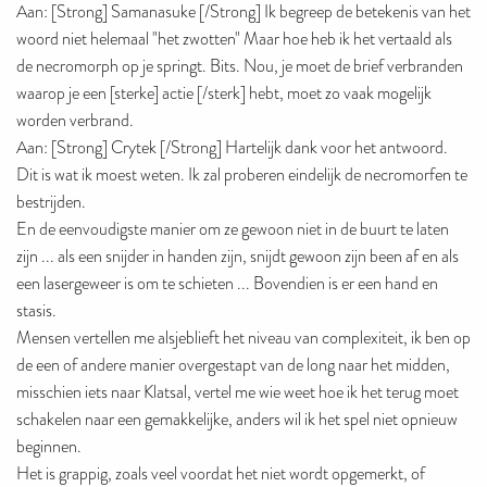
Aan: [Strong] Samanasuke [/Strong] Ik begreep de betekenis van het
woord niet helemaal "het zwotten" Maar hoe heb ik het vertaald als
de necromorph op je springt. Bits. Nou, je moet de brief verbranden
waarop je een [sterke] actie [/sterk] hebt, moet zo vaak mogelijk
worden verbrand.
Aan: [Strong] Crytek [/Strong] Hartelijk dank voor het antwoord.
Dit is wat ik moest weten. Ik zal proberen eindelijk de necromorfen te
bestrijden.
En de eenvoudigste manier om ze gewoon niet in de buurt te laten
zijn ... als een snijder in handen zijn, snijdt gewoon zijn been af ​​en als
een lasergeweer is om te schieten ... Bovendien is er een hand en
stasis.
Mensen vertellen me alsjeblieft het niveau van complexiteit, ik ben op
de een of andere manier overgestapt van de long naar het midden,
misschien iets naar Klatsal, vertel me wie weet hoe ik het terug moet
schakelen naar een gemakkelijke, anders wil ik het spel niet opnieuw
beginnen.
Het is grappig, zoals veel voordat het niet wordt opgemerkt, of