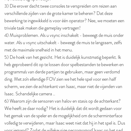
3) Die erover dacht twee consoles te verspreiden om reizen aan
verschillende zijden van de grote kamer te beheren? Dat deze
bewerking te ingewikkeld is voor één operator? Nee, we moeten een
triviale taak maken die gameplay vertragen!
4) Muisproblemen. Als u vsync inschakelt - beweegt de muis onder
water. Als u vsync uitschakelt - beweegt de muis te langzaam, zelfs
met de maximale snelheid in het menu.
5) De hoek van het gezicht. Het is duidelijk kunstmatig beperkt. Ik
heb geprobeerd dit op te lossen door spelbestanden te bewerken en
programma's van derde partijen te gebruiken, maar geen verdomd
ding. Met zo'n ellendige FOV zien we het hele spel voor een half
scherm, we zien de achterkant van Isaac, maar niet de vijanden van
Isaac. Schandelijke camera ..
6) Waarom zijn de sensoren van halov en stasis op de achterkant?
Wie heeft ze daar nodig? Het is duidelijk dat dit wordt gedaan voor
het gemak van de speler en de mogelijkheid om de scherminterface
volledig te verwijderen, maar Isaac weet niet dat hij in het spel is. Dus
voor iemand? Zodat de willekeurige necromomorf Isaac op het pad