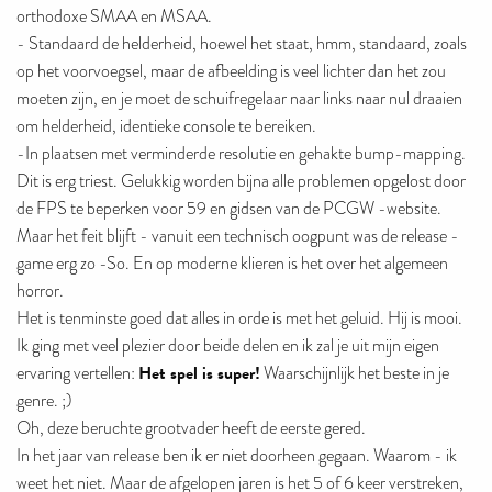
orthodoxe SMAA en MSAA.
- Standaard de helderheid, hoewel het staat, hmm, standaard, zoals
op het voorvoegsel, maar de afbeelding is veel lichter dan het zou
moeten zijn, en je moet de schuifregelaar naar links naar nul draaien
om helderheid, identieke console te bereiken.
-In plaatsen met verminderde resolutie en gehakte bump-mapping.
Dit is erg triest. Gelukkig worden bijna alle problemen opgelost door
de FPS te beperken voor 59 en gidsen van de PCGW -website.
Maar het feit blijft - vanuit een technisch oogpunt was de release -
game erg zo -So. En op moderne klieren is het over het algemeen
horror.
Het is tenminste goed dat alles in orde is met het geluid. Hij is mooi.
Ik ging met veel plezier door beide delen en ik zal je uit mijn eigen
Het spel is super!
ervaring vertellen:
Waarschijnlijk het beste in je
genre. ;)
Oh, deze beruchte grootvader heeft de eerste gered.
In het jaar van release ben ik er niet doorheen gegaan. Waarom - ik
weet het niet. Maar de afgelopen jaren is het 5 of 6 keer verstreken,