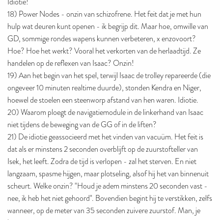
Idiotie!
18) Power Nodes - onzin van schizofrene. Het feit dat je met hun
hulp wat deuren kunt openen - ik begrijp dit. Maar hoe, omwille van
GD, sommige rondes wapens kunnen verbeteren, x enzovoort?
Hoe? Hoe het werkt? Vooral het verkorten van de herlaadtijd. Ze
handelen op de reflexen van Isaac? Onzin!
19) Aan het begin van het spel, terwijl Isaac de trolley repareerde (die
ongeveer 10 minuten realtime duurde), stonden Kendra en Niger,
hoewel de stoelen een steenworp afstand van hen waren. Idiotie.
20) Waarom ploegt de navigatiemodule in de linkerhand van Isaac
niet tijdens de beweging van de GG of in de liften?
21) De idiotie geassocieerd met het vinden van vacuüm. Het feit is
dat als er minstens 2 seconden overblijft op de zuurstofteller van
Isek, het leeft. Zodra de tijd is verlopen - zal het sterven. En niet
langzaam, spasme hijgen, maar plotseling, alsof hij het van binnenuit
scheurt. Welke onzin? "Houd je adem minstens 20 seconden vast -
nee, ik heb het niet gehoord". Bovendien begint hij te verstikken, zelfs
wanneer, op de meter van 35 seconden zuivere zuurstof. Man, je