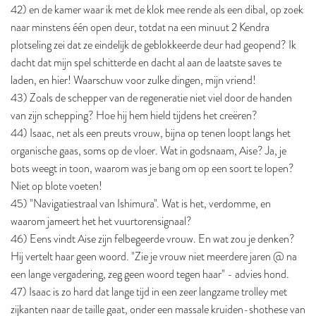
42) en de kamer waar ik met de klok mee rende als een dibal, op zoek
naar minstens één open deur, totdat na een minuut 2 Kendra
plotseling zei dat ze eindelijk de geblokkeerde deur had geopend? Ik
dacht dat mijn spel schitterde en dacht al aan de laatste saves te
laden, en hier! Waarschuw voor zulke dingen, mijn vriend!
43) Zoals de schepper van de regeneratie niet viel door de handen
van zijn schepping? Hoe hij hem hield tijdens het creëren?
44) Isaac, net als een preuts vrouw, bijna op tenen loopt langs het
organische gaas, soms op de vloer. Wat in godsnaam, Aise? Ja, je
bots weegt in toon, waarom was je bang om op een soort te lopen?
Niet op blote voeten!
45) "Navigatiestraal van Ishimura". Wat is het, verdomme, en
waarom jameert het het vuurtorensignaal?
46) Eens vindt Aise zijn felbegeerde vrouw. En wat zou je denken?
Hij vertelt haar geen woord. "Zie je vrouw niet meerdere jaren @ na
een lange vergadering, zeg geen woord tegen haar" - advies hond.
47) Isaac is zo hard dat lange tijd in een zeer langzame trolley met
zijkanten naar de taille gaat, onder een massale kruiden-shothese van