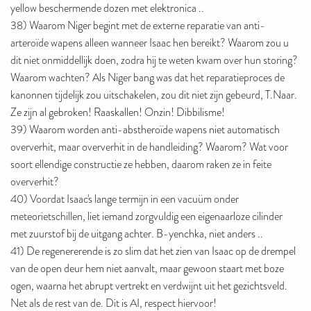
yellow beschermende dozen met elektronica ..
38) Waarom Niger begint met de externe reparatie van anti-
arteroïde wapens alleen wanneer Isaac hen bereikt? Waarom zou u
dit niet onmiddellijk doen, zodra hij te weten kwam over hun storing?
Waarom wachten? Als Niger bang was dat het reparatieproces de
kanonnen tijdelijk zou uitschakelen, zou dit niet zijn gebeurd, T.Naar.
Ze zijn al gebroken! Raaskallen! Onzin! Dibbilisme!
39) Waarom worden anti-abstheroïde wapens niet automatisch
oververhit, maar oververhit in de handleiding? Waarom? Wat voor
soort ellendige constructie ze hebben, daarom raken ze in feite
oververhit?
40) Voordat Isaac's lange termijn in een vacuüm onder
meteorietschillen, liet iemand zorgvuldig een eigenaarloze cilinder
met zuurstof bij de uitgang achter. B-yenchka, niet anders ..
41) De regenererende is zo slim dat het zien van Isaac op de drempel
van de open deur hem niet aanvalt, maar gewoon staart met boze
ogen, waarna het abrupt vertrekt en verdwijnt uit het gezichtsveld.
Net als de rest van de. Dit is AI, respect hiervoor!