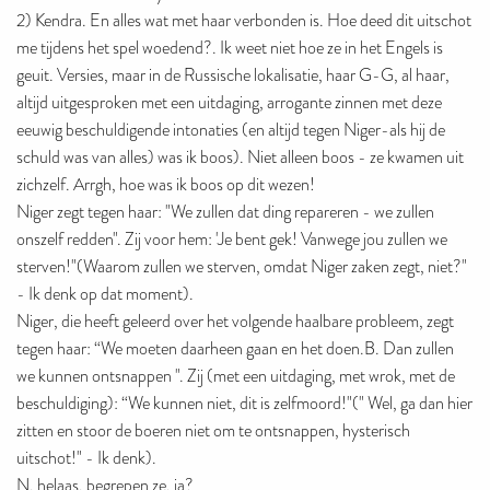
2) Kendra. En alles wat met haar verbonden is. Hoe deed dit uitschot
me tijdens het spel woedend?. Ik weet niet hoe ze in het Engels is
geuit. Versies, maar in de Russische lokalisatie, haar G-G, al haar,
altijd uitgesproken met een uitdaging, arrogante zinnen met deze
eeuwig beschuldigende intonaties (en altijd tegen Niger-als hij de
schuld was van alles) was ik boos). Niet alleen boos - ze kwamen uit
zichzelf. Arrgh, hoe was ik boos op dit wezen!
Niger zegt tegen haar: "We zullen dat ding repareren - we zullen
onszelf redden". Zij voor hem: 'Je bent gek! Vanwege jou zullen we
sterven!"(Waarom zullen we sterven, omdat Niger zaken zegt, niet?"
- Ik denk op dat moment).
Niger, die heeft geleerd over het volgende haalbare probleem, zegt
tegen haar: “We moeten daarheen gaan en het doen.B. Dan zullen
we kunnen ontsnappen ". Zij (met een uitdaging, met wrok, met de
beschuldiging): “We kunnen niet, dit is zelfmoord!"(" Wel, ga dan hier
zitten en stoor de boeren niet om te ontsnappen, hysterisch
uitschot!" - Ik denk).
N, helaas, begrepen ze, ja?