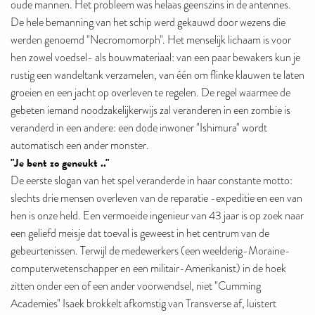
oude mannen. Het probleem was helaas geenszins in de antennes.
De hele bemanning van het schip werd gekauwd door wezens die
werden genoemd "Necromomorph". Het menselijk lichaam is voor
hen zowel voedsel- als bouwmateriaal: van een paar bewakers kun je
rustig een wandeltank verzamelen, van één om flinke klauwen te laten
groeien en een jacht op overleven te regelen. De regel waarmee de
gebeten iemand noodzakelijkerwijs zal veranderen in een zombie is
veranderd in een andere: een dode inwoner "Ishimura" wordt
automatisch een ander monster.
"Je bent zo geneukt .."
De eerste slogan van het spel veranderde in haar constante motto:
slechts drie mensen overleven van de reparatie -expeditie en een van
hen is onze held. Een vermoeide ingenieur van 43 jaar is op zoek naar
een geliefd meisje dat toeval is geweest in het centrum van de
gebeurtenissen. Terwijl de medewerkers (een weelderig-Moraine-
computerwetenschapper en een militair-Amerikanist) in de hoek
zitten onder een of een ander voorwendsel, niet "Cumming
Academies" Isaek brokkelt afkomstig van Transverse af, luistert