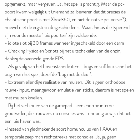
opgemerkt, maar vergeven. Ja, het spel is prachtig. Maar de pc-
poort kwam walgelijk uit (niemand zal beweren dat dit precies de
chalotische poort is met Xbox360, en niet de native pc-versie?),
hoewel niet de ergste in de geschiedenis. Maar Jambs die typerend
zijn voor de meeste "luie poorten" zijn voldoende:
- idiote slot bij 30 frames wanneer ingeschakeld door een darm
- Cracking Fysica en Scripts bij het uitschakelen van de onzin,
dankzij de overweldigende FPS.
- Als gevolg van het bovenstaande item - bugs en softlocks aan het
begin van het spel, dezelfde "bug met de deur".
- Extreem ellendige realisatie van muizen. Dit is geen orthodoxe
rauwe-input, maar gewoon emulatie van sticks, daarom is het spelen
met muizen kwellen.
- Bij het verbinden van de gamepad - een enorme interne
grootvader, die trouwens op consoles was - onnodig bewijs dat het
een luie haven was.
-Instead van gladmakende soort homunculus van FXAA en
temporale zeep man rechtstreeks met consoles. Ja, ja, geen