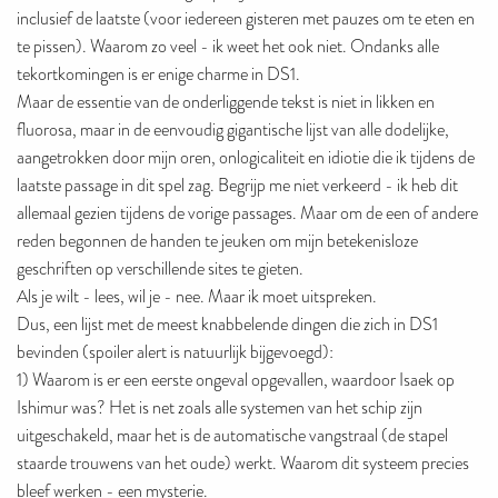
inclusief de laatste (voor iedereen gisteren met pauzes om te eten en
te pissen). Waarom zo veel - ik weet het ook niet. Ondanks alle
tekortkomingen is er enige charme in DS1.
Maar de essentie van de onderliggende tekst is niet in likken en
fluorosa, maar in de eenvoudig gigantische lijst van alle dodelijke,
aangetrokken door mijn oren, onlogicaliteit en idiotie die ik tijdens de
laatste passage in dit spel zag. Begrijp me niet verkeerd - ik heb dit
allemaal gezien tijdens de vorige passages. Maar om de een of andere
reden begonnen de handen te jeuken om mijn betekenisloze
geschriften op verschillende sites te gieten.
Als je wilt - lees, wil je - nee. Maar ik moet uitspreken.
Dus, een lijst met de meest knabbelende dingen die zich in DS1
bevinden (spoiler alert is natuurlijk bijgevoegd):
1) Waarom is er een eerste ongeval opgevallen, waardoor Isaek op
Ishimur was? Het is net zoals alle systemen van het schip zijn
uitgeschakeld, maar het is de automatische vangstraal (de stapel
staarde trouwens van het oude) werkt. Waarom dit systeem precies
bleef werken - een mysterie.