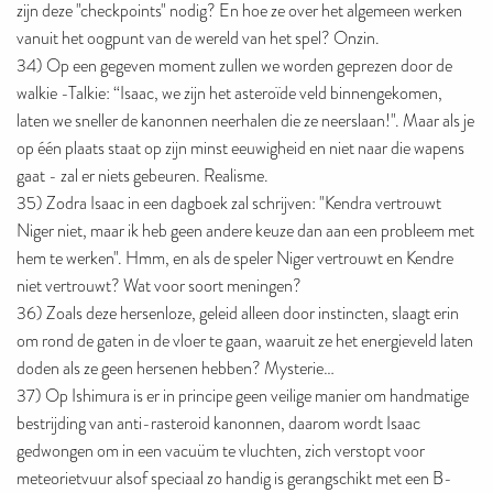
zijn deze "checkpoints" nodig? En hoe ze over het algemeen werken
vanuit het oogpunt van de wereld van het spel? Onzin.
34) Op een gegeven moment zullen we worden geprezen door de
walkie -Talkie: “Isaac, we zijn het asteroïde veld binnengekomen,
laten we sneller de kanonnen neerhalen die ze neerslaan!". Maar als je
op één plaats staat op zijn minst eeuwigheid en niet naar die wapens
gaat - zal er niets gebeuren. Realisme.
35) Zodra Isaac in een dagboek zal schrijven: "Kendra vertrouwt
Niger niet, maar ik heb geen andere keuze dan aan een probleem met
hem te werken". Hmm, en als de speler Niger vertrouwt en Kendre
niet vertrouwt? Wat voor soort meningen?
36) Zoals deze hersenloze, geleid alleen door instincten, slaagt erin
om rond de gaten in de vloer te gaan, waaruit ze het energieveld laten
doden als ze geen hersenen hebben? Mysterie…
37) Op Ishimura is er in principe geen veilige manier om handmatige
bestrijding van anti-rasteroid kanonnen, daarom wordt Isaac
gedwongen om in een vacuüm te vluchten, zich verstopt voor
meteorietvuur alsof speciaal zo handig is gerangschikt met een B-