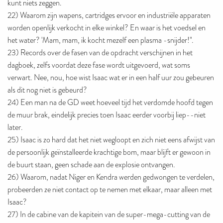
kunt niets zeggen.
22) Waarom zijn wapens, cartridges ervoor en industriële apparaten
worden openlijk verkocht in elke winkel? En waar is het voedsel en
het water? 'Mam, mam, ik kocht mezelf een plasma -snijder!".
23) Records over de fasen van de opdracht verschijnen in het
dagboek, zelfs voordat deze fase wordt uitgevoerd, wat soms
verwart. Nee, nou, hoe wist Isaac wat er in een half uur zou gebeuren
als dit nog niet is gebeurd?
24) Een man na de GD weet hoeveel tijd het verdomde hoofd tegen
de muur brak, eindelijk precies toen Isaac eerder voorbij liep--niet
later.
25) Isaac is zo hard dat het niet wegloopt en zich niet eens afwijst van
de persoonlijk geïnstalleerde krachtige bom, maar blijft er gewoon in
de buurt staan, geen schade aan de explosie ontvangen.
26) Waarom, nadat Niger en Kendra werden gedwongen te verdelen,
probeerden ze niet contact op te nemen met elkaar, maar alleen met
Isaac?
27) In de cabine van de kapitein van de super-mega-cutting van de