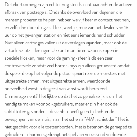
De tekortkomingen zijn echter nog steeds zichtbaar achter de actieve
afbraak van postzegels. Ondanks de overvloed van degenen die
mensen proberen te helpen, hebben we vijf keer in contact met hen,
en zelfs dan door dik glas. Heel, weet je, moe van het dwalen van 18
uur op het gevangen station en niet eens iemands hand schudden.
Niet alleen cartridges vallen uit de verslagen vijanden, maar ook de
virtuele valuta - leningen. Je kunt munitie en wapens kopen in
speciale kiosken, maar voor de gaming-sfeer is dit een zeer
controversiële vondst: veel horror-mys zijn alleen geruïneerd omdat
de speler die op het volgende pistool spaart naar de monsters met
uitgestrekte armen, met uitgestrekte armen, waardoor de
hoeveelheid winst in de geest van winst wordt berekend.
En management? Het lijkt erop dat het zo gemakkelijk is om het
handig te maken voor pc -gebruikers, maar er zijn hier ook de
subtiliteiten gevonden - de aanblik heeft geen tijd achter de
bewegingen van de muis, maar het schema "AIM, schiet dan" Het is
niet geschikt voor alle toetsenborden. Het is beter om de gamepad te
gebruiken - daarmee gedraagt ​​het spel zich verrassend voldoende.