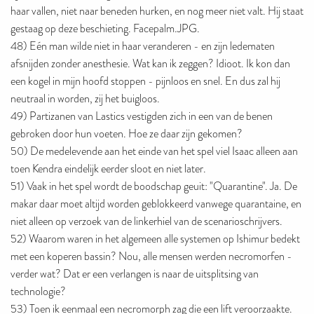
haar vallen, niet naar beneden hurken, en nog meer niet valt. Hij staat
gestaag op deze beschieting. Facepalm.JPG.
48) Eén man wilde niet in haar veranderen - en zijn ledematen
afsnijden zonder anesthesie. Wat kan ik zeggen? Idioot. Ik kon dan
een kogel in mijn hoofd stoppen - pijnloos en snel. En dus zal hij
neutraal in worden, zij het buigloos.
49) Partizanen van Lastics vestigden zich in een van de benen
gebroken door hun voeten. Hoe ze daar zijn gekomen?
50) De medelevende aan het einde van het spel viel Isaac alleen aan
toen Kendra eindelijk eerder sloot en niet later.
51) Vaak in het spel wordt de boodschap geuit: "Quarantine". Ja. De
makar daar moet altijd worden geblokkeerd vanwege quarantaine, en
niet alleen op verzoek van de linkerhiel van de scenarioschrijvers.
52) Waarom waren in het algemeen alle systemen op Ishimur bedekt
met een koperen bassin? Nou, alle mensen werden necromorfen -
verder wat? Dat er een verlangen is naar de uitsplitsing van
technologie?
53) Toen ik eenmaal een necromorph zag die een lift veroorzaakte.