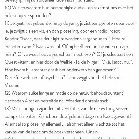
beweging. Hij kan dit alleen doen als hij stilstaat.
10) Wie en waarom hun persoonlijke audio- en tekstnotities over het
hele schip verspreidden?
11) Je gaat, het gebeurde, langs de gang, je ziet een gesloten deur voor
je, je zwijgt als een vis, en dan plotseling, door een radio, roept
Kendra: “Isaac, deze deur lijkt te worden vastgehouden!". Hoe ze
erachter kwam? Isaac was stil. Of hij heeft een online video op zijn
helm? Of ze weet hoe ze gedachten moet lezen? Of je selecteert een
Quest -item, en hier door de Walkie -Talkie Niger: “Oké, Isaac, nu. ".
Hoe kwam hij erachter dat ik het onderwerp heb genomen??
Dezelfde webcam of psychisch? Isaac zwijgt voor het hele spel.
Vreemd…
12) Waarom zulke lange animatie op de natuurbehoudspunten?
Seconden 4 tot en hetzelfde na. Woedend onrealistisch.
13) Vaak springen vijanden uit ventilatie, van de nieuw toegewezen
compartimenten. Ze hebben de afgelopen dagen op Isaac gewacht?
Allemaal zo plotseling allemaal ... alsof het alleen wachtte tot het
karkas van de Isaac om de hoek verscheen. Onzin.