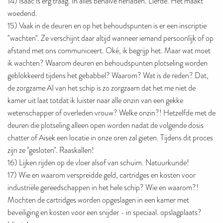
14) Isaac is erg traag. In alles behalve herladen. Liefde. Het maakt
woedend.
15) Vaak in de deuren en op het behoudspunten is er een inscriptie
"wachten". Ze verschijnt daar altijd wanneer iemand persoonlijk of op
afstand met ons communiceert. Oké, ik begrijp het. Maar wat moet
ik wachten? Waarom deuren en behoudspunten plotseling worden
geblokkeerd tijdens het gebabbel? Waarom? Wat is de reden? Dat,
de zorgzame AI van het schip is zo zorgzaam dat het me niet de
kamer uit laat totdat ik luister naar alle onzin van een gekke
wetenschapper of overleden vrouw? Welke onzin?! Hetzelfde met de
deuren die plotseling alleen open worden nadat de volgende dosis
chatter of Aisek een locatie in onze oren zal gieten. Tijdens dit proces
zijn ze "gesloten". Raaskallen!
16) Lijken rijden op de vloer alsof van schuim. Natuurkunde!
17) Wie en waarom verspreidde geld, cartridges en kosten voor
industriële gereedschappen in het hele schip? Wie en waarom?!
Mochten de cartridges worden opgeslagen in een kamer met
beveiliging en kosten voor een snijder - in speciaal. opslagplaats?