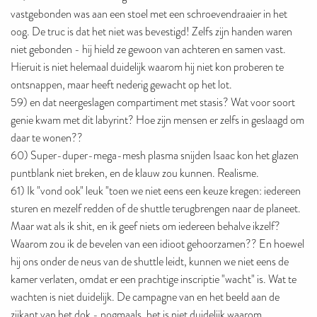
vastgebonden was aan een stoel met een schroevendraaier in het
oog. De truc is dat het niet was bevestigd! Zelfs zijn handen waren
niet gebonden - hij hield ze gewoon van achteren en samen vast.
Hieruit is niet helemaal duidelijk waarom hij niet kon proberen te
ontsnappen, maar heeft nederig gewacht op het lot.
59) en dat neergeslagen compartiment met stasis? Wat voor soort
genie kwam met dit labyrint? Hoe zijn mensen er zelfs in geslaagd om
daar te wonen??
60) Super-duper-mega-mesh plasma snijden Isaac kon het glazen
puntblank niet breken, en de klauw zou kunnen. Realisme.
61) Ik "vond ook" leuk "toen we niet eens een keuze kregen: iedereen
sturen en mezelf redden of de shuttle terugbrengen naar de planeet.
Maar wat als ik shit, en ik geef niets om iedereen behalve ikzelf?
Waarom zou ik de bevelen van een idioot gehoorzamen?? En hoewel
hij ons onder de neus van de shuttle leidt, kunnen we niet eens de
kamer verlaten, omdat er een prachtige inscriptie "wacht" is. Wat te
wachten is niet duidelijk. De campagne van en het beeld aan de
zijkant van het dok - nogmaals, het is niet duidelijk waarom.