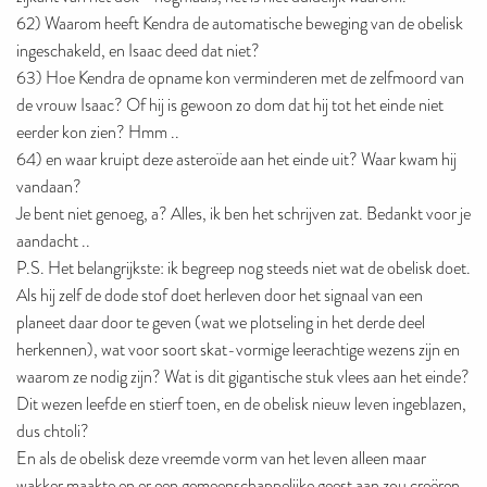
62) Waarom heeft Kendra de automatische beweging van de obelisk
ingeschakeld, en Isaac deed dat niet?
63) Hoe Kendra de opname kon verminderen met de zelfmoord van
de vrouw Isaac? Of hij is gewoon zo dom dat hij tot het einde niet
eerder kon zien? Hmm ..
64) en waar kruipt deze asteroïde aan het einde uit? Waar kwam hij
vandaan?
Je bent niet genoeg, a? Alles, ik ben het schrijven zat. Bedankt voor je
aandacht ..
P.S. Het belangrijkste: ik begreep nog steeds niet wat de obelisk doet.
Als hij zelf de dode stof doet herleven door het signaal van een
planeet daar door te geven (wat we plotseling in het derde deel
herkennen), wat voor soort skat-vormige leerachtige wezens zijn en
waarom ze nodig zijn? Wat is dit gigantische stuk vlees aan het einde?
Dit wezen leefde en stierf toen, en de obelisk nieuw leven ingeblazen,
dus chtoli?
En als de obelisk deze vreemde vorm van het leven alleen maar
wakker maakte en er een gemeenschappelijke geest aan zou creëren,