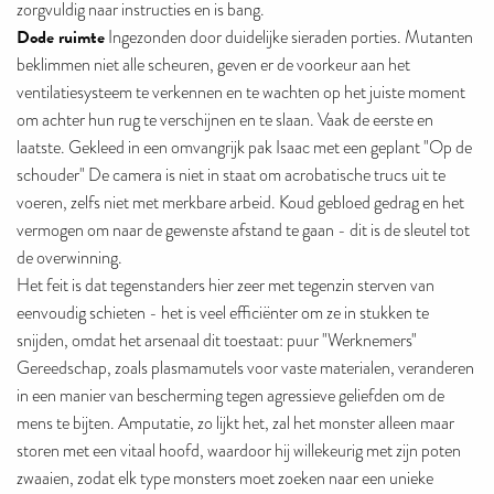
zorgvuldig naar instructies en is bang.
Dode ruimte
Ingezonden door duidelijke sieraden porties. Mutanten
beklimmen niet alle scheuren, geven er de voorkeur aan het
ventilatiesysteem te verkennen en te wachten op het juiste moment
om achter hun rug te verschijnen en te slaan. Vaak de eerste en
laatste. Gekleed in een omvangrijk pak Isaac met een geplant "Op de
schouder" De camera is niet in staat om acrobatische trucs uit te
voeren, zelfs niet met merkbare arbeid. Koud gebloed gedrag en het
vermogen om naar de gewenste afstand te gaan - dit is de sleutel tot
de overwinning.
Het feit is dat tegenstanders hier zeer met tegenzin sterven van
eenvoudig schieten - het is veel efficiënter om ze in stukken te
snijden, omdat het arsenaal dit toestaat: puur "Werknemers"
Gereedschap, zoals plasmamutels voor vaste materialen, veranderen
in een manier van bescherming tegen agressieve geliefden om de
mens te bijten. Amputatie, zo lijkt het, zal het monster alleen maar
storen met een vitaal hoofd, waardoor hij willekeurig met zijn poten
zwaaien, zodat elk type monsters moet zoeken naar een unieke