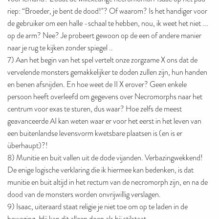
riep: “Broeder, je bent de dood!"? Of waarom? Is het handiger voor
de gebruiker om een ​​halle -schaal te hebben, nou, ik weet het niet ...
op de arm? Nee? Je probeert gewoon op de een of andere manier
naar je rug te kijken zonder spiegel ..
7) Aan het begin van het spel vertelt onze zorgzame X ons dat de
vervelende monsters gemakkelijker te doden zullen zijn, hun handen
en benen afsnijden. En hoe weet de II X erover? Geen enkele
persoon heeft overleefd om gegevens over Necromorphs naar het
centrum voor exas te sturen, dus waar? Hoe zelfs de meest
geavanceerde AI kan weten waar er voor het eerst in het leven van
een buitenlandse levensvorm kwetsbare plaatsen is (en is er
überhaupt)?!
8) Munitie en buit vallen uit de dode vijanden. Verbazingwekkend!
De enige logische verklaring die ik hiermee kan bedenken, is dat
munitie en buit altijd in het rectum van de necromorph zijn, en na de
dood van de monsters worden onvrijwillig verslagen.
9) Isaac, uiteraard staat religie je niet toe om op te laden in de