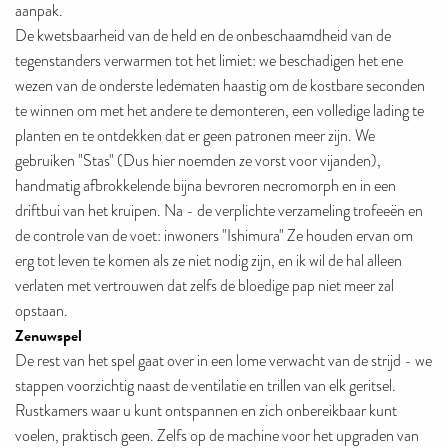
aanpak.
De kwetsbaarheid van de held en de onbeschaamdheid van de
tegenstanders verwarmen tot het limiet: we beschadigen het ene
wezen van de onderste ledematen haastig om de kostbare seconden
te winnen om met het andere te demonteren, een volledige lading te
planten en te ontdekken dat er geen patronen meer zijn. We
gebruiken "Stas" (Dus hier noemden ze vorst voor vijanden),
handmatig afbrokkelende bijna bevroren necromorph en in een
driftbui van het kruipen. Na - de verplichte verzameling trofeeën en
de controle van de voet: inwoners "Ishimura" Ze houden ervan om
erg tot leven te komen als ze niet nodig zijn, en ik wil de hal alleen
verlaten met vertrouwen dat zelfs de bloedige pap niet meer zal
opstaan.
Zenuwspel
De rest van het spel gaat over in een lome verwacht van de strijd - we
stappen voorzichtig naast de ventilatie en trillen van elk geritsel.
Rustkamers waar u kunt ontspannen en zich onbereikbaar kunt
voelen, praktisch geen. Zelfs op de machine voor het upgraden van