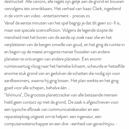
destructief. Alle canons, alle regels zijn gelijk aan de grond en bouwen
vervolgens iets onwrikbaars. Het verhaal van Isaac Clark, ingediend
in de vorm van video -entertainment - precies zo.
Vanaf de eerste minuten van het spel begrijp je dat dit geen sci-fi is,
maar wat speciale sciencefiction. Volgens de legende stopte de
mensheid met het boren van de aarde op zoek naar olie en het
verpletteren van de bergen omwille van goud, en het ging de ruimte in
en begon op de meest arrogante manier fossielen van andere
planeten te ontvangen van andere planeten. Een enorm
ruimtevaartuig vloog naar het hemelse lichaam, scheurde er hetzelfde
enorme stuk grond van en gedolven de schatten die nodig zijn voor
aardbewoners, waarna hij ging lossen. Het plan werkte en het ging
goed voor alle schepen, behalve één ..
"Ishimura", De grootste planetcracker van alle bestaande mensen
hield geen contact op met de grond. De zaak is afgeschreven voor
een typische afbraak van communicatiekanalen en een
reparatieploeg uitgezet om te helpen: een ingenieur, een
computerwetenschapper en een drie -eenheid van gevechtsjou -