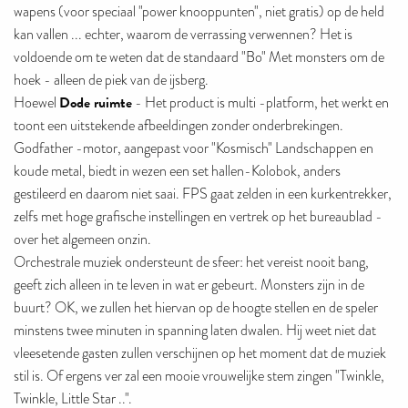
wapens (voor speciaal "power knooppunten", niet gratis) op de held
kan vallen ... echter, waarom de verrassing verwennen? Het is
voldoende om te weten dat de standaard "Bo" Met monsters om de
hoek - alleen de piek van de ijsberg.
Dode ruimte
Hoewel
- Het product is multi -platform, het werkt en
toont een uitstekende afbeeldingen zonder onderbrekingen.
Godfather -motor, aangepast voor "Kosmisch" Landschappen en
koude metal, biedt in wezen een set hallen-Kolobok, anders
gestileerd en daarom niet saai. FPS gaat zelden in een kurkentrekker,
zelfs met hoge grafische instellingen en vertrek op het bureaublad -
over het algemeen onzin.
Orchestrale muziek ondersteunt de sfeer: het vereist nooit bang,
geeft zich alleen in te leven in wat er gebeurt. Monsters zijn in de
buurt? OK, we zullen het hiervan op de hoogte stellen en de speler
minstens twee minuten in spanning laten dwalen. Hij weet niet dat
vleesetende gasten zullen verschijnen op het moment dat de muziek
stil is. Of ergens ver zal een mooie vrouwelijke stem zingen "Twinkle,
Twinkle, Little Star ..".