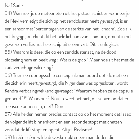
Naf Sade.
54) Wanneer je op meteorieten uit het pistool schiet en wanneer je
de Nevi vernietigt die zich op het zendcluster heeft gevestigd, is er
een sensor met "percentage van de sterkte van het lichaam". Zoals ik
het begrijp, betekent dit het hele lichaam van Ishimura, omdat in het
geval van verlies het hele schip uit elkaar valt. Dit is onlogisch.
55) Waarom is deze, die op een zendcluster zat, na de dood
plotseling nam en peelt weg? Wat is de grap? Maar hoe zit het met de
kadaverachtige wikkeling?
56) Toen een oorlogsschip een capsule aan boord optilde met een
die zich erin heeft gevestigd, die Niger daar was opgesloten, wordt
Kendra verbazingwekkend gevraagd: “Waarom hebben ze de capsule
geopend?!". Waarvoor? Nou, ik weet het niet, misschien omdat er
mensen kunnen zijn, niet? Dom.
57) Alle helden nemen precies contact op op het moment dat Isaac
de volgende lift binnenkomt en een seconde stopt met chatten
voordat de lift stopt en opent. Altijd. Realisme!
58) In één scène wilde de gekke dokter een man doden die