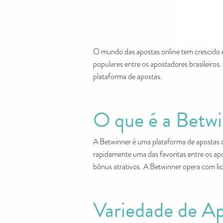
O mundo das apostas online tem crescido 
populares entre os apostadores brasileiros.
plataforma de apostas.
O que é a Betw
A Betwinner é uma plataforma de apostas 
rapidamente uma das favoritas entre os apo
bônus atrativos. A Betwinner opera com li
Variedade de Ap