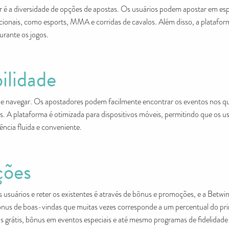
 é a diversidade de opções de apostas. Os usuários podem apostar em esp
cionais, como esports, MMA e corridas de cavalos. Além disso, a platafor
urante os jogos.
ilidade
il de navegar. Os apostadores podem facilmente encontrar os eventos nos 
as. A plataforma é otimizada para dispositivos móveis, permitindo que os u
ncia fluida e conveniente.
ções
 usuários e reter os existentes é através de bônus e promoções, e a Betw
nus de boas-vindas que muitas vezes corresponde a um percentual do prim
s grátis, bônus em eventos especiais e até mesmo programas de fidelida