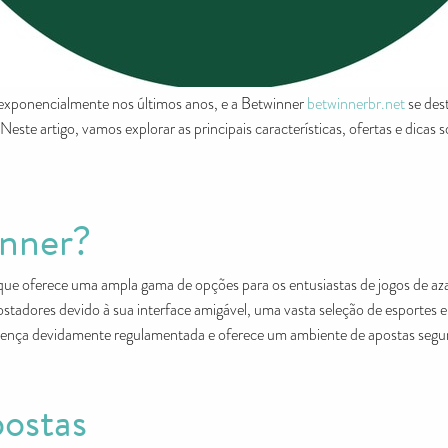
exponencialmente nos últimos anos, e a Betwinner
betwinnerbr.net
se des
 Neste artigo, vamos explorar as principais características, ofertas e dica
inner?
que oferece uma ampla gama de opções para os entusiastas de jogos de a
stadores devido à sua interface amigável, uma vasta seleção de esportes e
cença devidamente regulamentada e oferece um ambiente de apostas segur
ostas