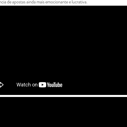
ncia de apostas ainda mais emocionante e lucrativa.