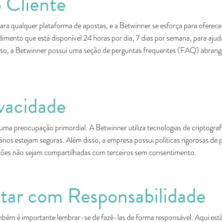
 Cliente
ra qualquer plataforma de apostas, e a Betwinner se esforça para oferecer
mento que está disponível 24 horas por dia, 7 dias por semana, para aj
so, a Betwinner possui uma seção de perguntas frequentes (FAQ) abrange
vacidade
 uma preocupação primordial. A Betwinner utiliza tecnologias de criptograf
rios estejam seguras. Além disso, a empresa possui políticas rigorosas de
ções não sejam compartilhadas com terceiros sem consentimento.
tar com Responsabilidade
ém é importante lembrar-se de fazê-las de forma responsável. Aqui estã