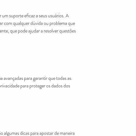
 um suporte eficaz a seus usuários. A
udar com qualquer dúvida ou problema que
nte, que pode ajudar a resolver questões
ia avançadas para garantir que todas as
 privacidade para proteger os dados dos
o algumas dicas para apostar de maneira