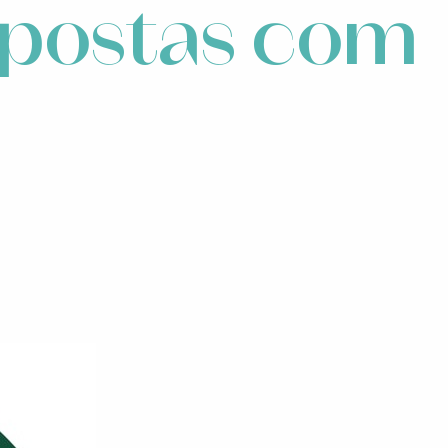
Apostas com