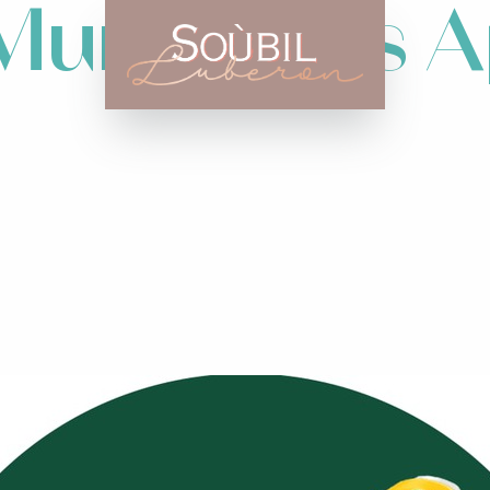
 Mundo das 