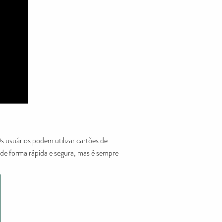
 usuários podem utilizar cartões de
a de forma rápida e segura, mas é sempre