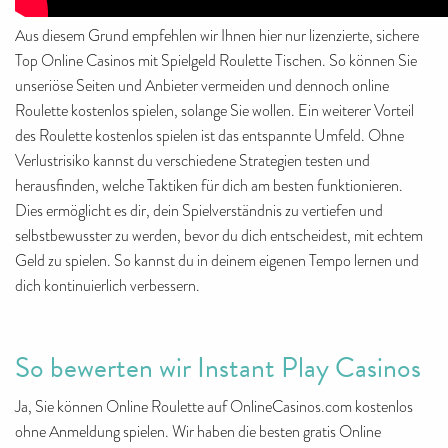
Aus diesem Grund empfehlen wir Ihnen hier nur lizenzierte, sichere
Top Online Casinos mit Spielgeld Roulette Tischen. So können Sie
unseriöse Seiten und Anbieter vermeiden und dennoch online
Roulette kostenlos spielen, solange Sie wollen. Ein weiterer Vorteil
des Roulette kostenlos spielen ist das entspannte Umfeld. Ohne
Verlustrisiko kannst du verschiedene Strategien testen und
herausfinden, welche Taktiken für dich am besten funktionieren.
Dies ermöglicht es dir, dein Spielverständnis zu vertiefen und
selbstbewusster zu werden, bevor du dich entscheidest, mit echtem
Geld zu spielen. So kannst du in deinem eigenen Tempo lernen und
dich kontinuierlich verbessern.
So bewerten wir Instant Play Casinos
Ja, Sie können Online Roulette auf OnlineCasinos.com kostenlos
ohne Anmeldung spielen. Wir haben die besten gratis Online