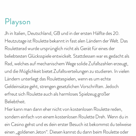
Playson
Jh in Italien, Deutschland, GB und in der ersten Hälfte des 20.
Heutzutage ist Roulette bekannt in fast alen Ländern der Welt. Das
Rouletterad wurde ursprünglich nicht als Gerät für eines der
beliebtesten Glücksspiele entwickelt. Stattdessen war es gedacht als
Rad, welches auf mechanischem Wege solide Zufallszahlen erzeugt,
und die Möglichkeit bietet Zufallsverteilungen zu studieren. In vielen
Ländern unterliegt das Roulettespielen, wenn es um echte
Geldeinsätze geht, strengen gesetzlichen Vorschriften. Jedoch
erfreut sich Roulette auch als harmloses Spielzeug großer
Beliebtheit.
Hier kann man dann eher nicht von kostenlosen Roulette reden,
sondern einfach von einem kostenlosen Roulette Dreh. Wenn du in
ein Casino gehst und es dein erster Besuch ist bekommst du teilweise
einen „goldenen Jeton“. Diesen kannst du dann beim Roulette oder