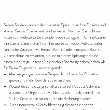
Setzen Sie dann auch in den nächsten Spielrunden Ihre Einsätze und
starten Sie das Spiel erneut, und so weiter. Möchten Sie nicht nur
kostenlos Roulette spielen, sondern auch Echtgeld im Online Casino
einsetzen? Dann bieten Ihnen lizenzierte Schweizer Anbieter dafür
zahlreiche Varianten, wie French Roulette oder European Roulette.
Unsere aktuellen Favoriten, die uns mit ihrem Spielangebot und
einem rundum gelungenen Spielerlebnis überzeugt haben, haben wir
für Sie im Folgenden zusammengestellt.
Aber sie genügen um zum Beispiel damit kostenlos Roulette zu
spielen und mehr Geld daraus zu machen.
Wettest du auf die Eigenschaften, also auf Rot oder Schwarz,
Gerade oder Ungerade sowie Niedrig oder Hoch, kann dir die
Null im Kessel einen Strich durch die Rechnung machen.
Die anspruchsvolle Grafik bietet dir gleichzeitig ein schön