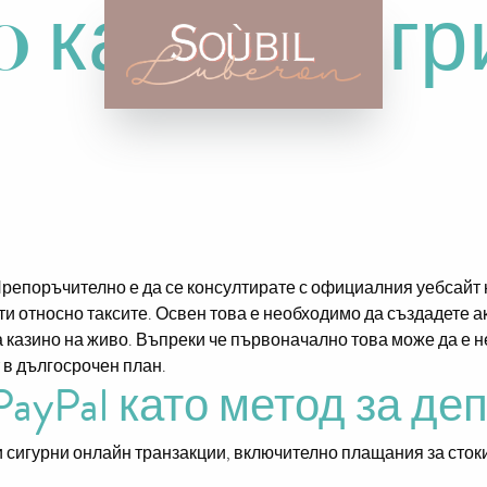
no казино и
репоръчително е да се консултирате с официалния уебсайт н
и относно таксите. Освен това е необходимо да създадете ак
а казино на живо. Въпреки че първоначално това може да е не
 в дългосрочен план.
ayPal като метод за де
сигурни онлайн транзакции, включително плащания за стоки 