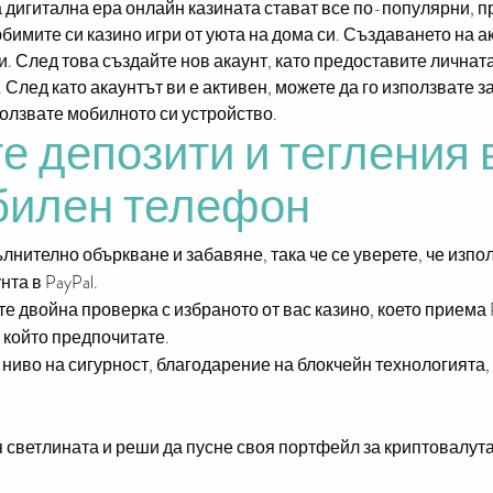
дигитална ера онлайн казината стават все по-популярни, п
имите си казино игри от уюта на дома си. Създаването на ак
и. След това създайте нов акаунт, като предоставите лична
 След като акаунтът ви е активен, можете да го използвате з
зползвате мобилното си устройство.
е депозити и тегления в
билен телефон
лнително объркване и забавяне, така че се уверете, че изп
нта в PayPal.
 двойна проверка с избраното от вас казино, което приема PayP
 който предпочитате.
о ниво на сигурност, благодарение на блокчейн технологията
идя светлината и реши да пусне своя портфейл за криптовалут