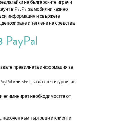
редлагайки на българските играчи
аунт в PayPal за мобилни казино
та си информация и свържете
а депозиране и теглене на средства
 PayPal
олзвате правилната информация за
al или Skrill, за да сте сигурни, че
, и елиминират необходимостта от
а, насочен към търговци и клиенти