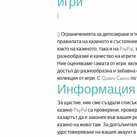
игри
{
|} Ограниченията за депозиране и т
правилата на казиното и състояние
както на казиното, така и на PayPal
разнообразие и качество на игрите
Ние оценяваме гамата от игри, вклю
достъп до разнообразна и забавна 
колекция от игри. С Quatro Casino п
Информация
За щастие, ние сме създали списък 
казино PayPal са проверени, провер
хазартът да е законен във вашия р
казино на живо там. За допълнител
удостоверяване на вашия акаунт в 