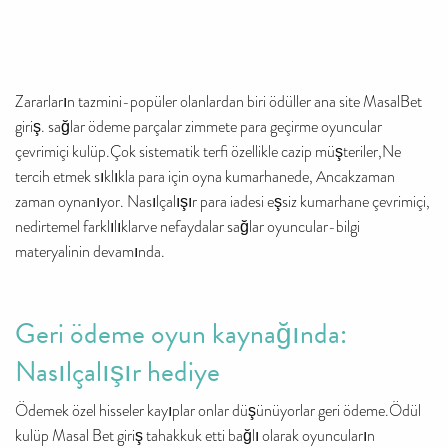
Zararların tazmini-popüler olanlardan biri ödüller ana site MasalBet
giriş. sağlar ödeme parçalar zimmete para geçirme oyuncular
çevrimiçi kulüp.Çok sistematik terfi özellikle cazip müşteriler,Ne
tercih etmek sıklıkla para için oyna kumarhanede, Ancakzaman
zaman oynanıyor. Nasılçalışır para iadesi eşsiz kumarhane çevrimiçi,
nedirtemel farklılıklarve nefaydalar sağlar oyuncular-bilgi
materyalinin devamında.
Geri ödeme oyun kaynağında:
Nasılçalışır hediye
Ödemek özel hisseler kayıplar onlar düşünüyorlar geri ödeme.Ödül
kulüp Masal Bet giriş tahakkuk etti bağlı olarak oyuncuların