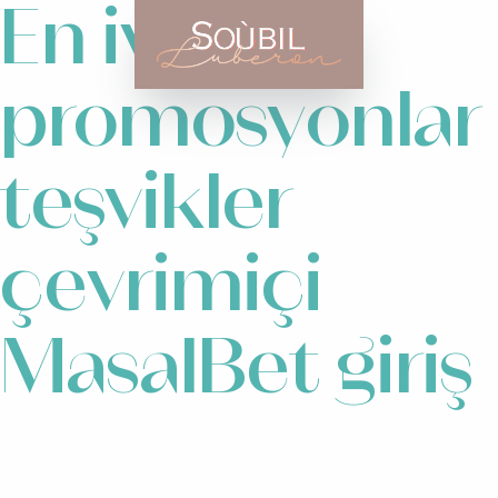
En iyisi
promosyonlar
teşvikler
çevrimiçi
MasalBet giriş