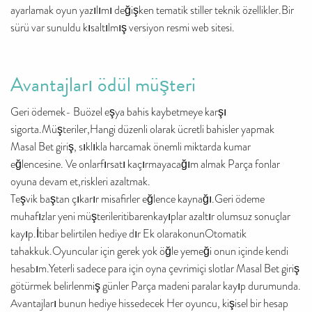
ayarlamak oyun yazılımı değişken tematik stiller teknik özellikler.Bir
sürü var sunuldu kısaltılmış versiyon resmi web sitesi.
Avantajları ödül müşteri
Geri ödemek- Buözel eşya bahis kaybetmeye karşı
sigorta.Müşteriler,Hangi düzenli olarak ücretli bahisler yapmak
Masal Bet giriş, sıklıkla harcamak önemli miktarda kumar
eğlencesine. Ve onlarfırsatı kaçırmayacağım almak Parça fonlar
oyuna devam et,riskleri azaltmak.
Teşvik baştan çıkarır misafirler eğlence kaynağı.Geri ödeme
muhafızlar yeni müşterileritibarenkayıplar azaltır olumsuz sonuçlar
kayıp.İtibar belirtilen hediye dır Ek olarakonunOtomatik
tahakkuk.Oyuncular için gerek yok öğle yemeği onun içinde kendi
hesabım.Yeterli sadece para için oyna çevrimiçi slotlar Masal Bet giriş
götürmek belirlenmiş günler Parça madeni paralar kayıp durumunda.
Avantajları bunun hediye hissedecek Her oyuncu, kişisel bir hesap