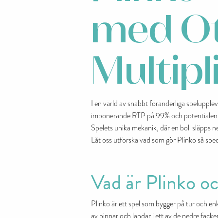
med Ot
Multipl
I en värld av snabbt föränderliga spelupple
imponerande RTP på 99% och potentialen att
Spelets unika mekanik, där en boll släpps n
Låt oss utforska vad som gör Plinko så spe
Vad är Plinko o
Plinko är ett spel som bygger på tur och en
av pinnar och landar i ett av de nedre facken