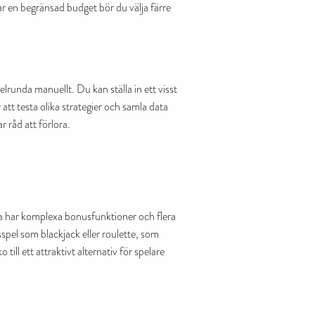
har en begränsad budget bör du välja färre
lrunda manuellt. Du kan ställa in ett visst
tt testa olika strategier och samla data
 råd att förlora.
fta har komplexa bonusfunktioner och flera
sspel som blackjack eller roulette, som
ill ett attraktivt alternativ för spelare