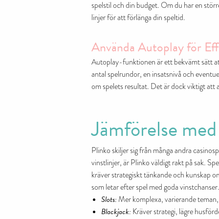
spelstil och din budget. Om du har en större
linjer för att förlänga din speltid.
Använda Autoplay för Effe
Autoplay-funktionen är ett bekvämt sätt att 
antal spelrundor, en insatsnivå och eventue
om spelets resultat. Det är dock viktigt att
Jämförelse med
Plinko skiljer sig från många andra casinos
vinstlinjer, är Plinko väldigt rakt på sak. 
kräver strategiskt tänkande och kunskap om sp
som letar efter spel med goda vinstchanser
Slots:
Mer komplexa, varierande teman, 
Blackjack:
Kräver strategi, lägre husförd