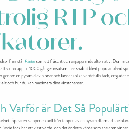
rolig RTP o
ikatorer.
Plinko
velser framstår
som ett fräscht och engagerande alternativ. Denna 
 vinna upp till 1000 gånger insatsen, har snabbt blivit populär bland sp
er genom en pyramid av pinnar och landar i olika värdefulla fack, erbjude
ciellt och hur du kan maximera dina vinstchanser.
ch Varför är Det Så Populärt
kelhet. Spelaren släpper en boll från toppen av en pyramidformad spelplan.
. Varje fack har ett visst värde, och det är detta värde som spelaren vinner.