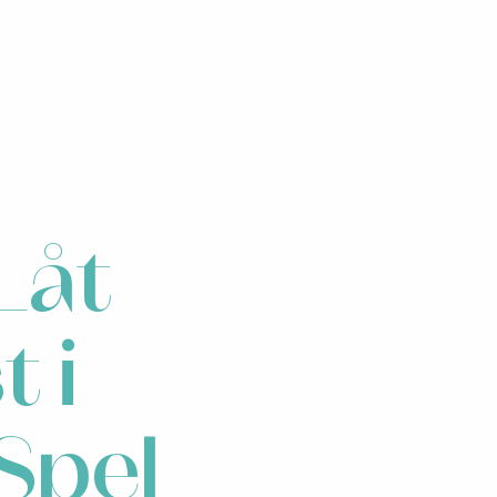
Låt
t i
Spel