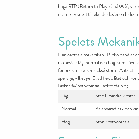
höga RTP (Return to Player) på 99%, vilket 
och den visuellt tilltalande designen bidrar o
Spelets Mekani
Den centrala mekaniken i Plinko handlar om 
risknivåer: låg, normal och hög, som påverka
förlora sin insats är också större. Antalet 
spelläge, vilket ger ökad flexibilitet och kont
RisknivåVinstpotentialFackfördelning
Låg
Stabil, mindre vinster
Normal
Balanserad risk och vin
Hög
Stor vinstpotential