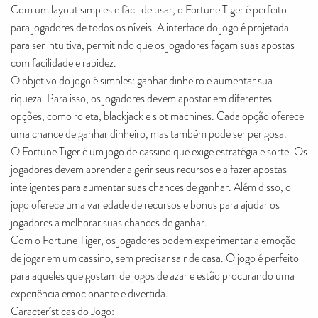
Com um layout simples e fácil de usar, o Fortune Tiger é perfeito
para jogadores de todos os níveis. A interface do jogo é projetada
para ser intuitiva, permitindo que os jogadores façam suas apostas
com facilidade e rapidez.
O objetivo do jogo é simples: ganhar dinheiro e aumentar sua
riqueza. Para isso, os jogadores devem apostar em diferentes
opções, como roleta, blackjack e slot machines. Cada opção oferece
uma chance de ganhar dinheiro, mas também pode ser perigosa.
O Fortune Tiger é um jogo de cassino que exige estratégia e sorte. Os
jogadores devem aprender a gerir seus recursos e a fazer apostas
inteligentes para aumentar suas chances de ganhar. Além disso, o
jogo oferece uma variedade de recursos e bonus para ajudar os
jogadores a melhorar suas chances de ganhar.
Com o Fortune Tiger, os jogadores podem experimentar a emoção
de jogar em um cassino, sem precisar sair de casa. O jogo é perfeito
para aqueles que gostam de jogos de azar e estão procurando uma
experiência emocionante e divertida.
Características do Jogo: