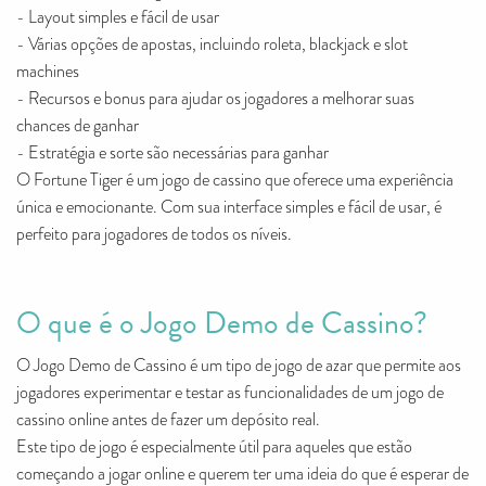
- Layout simples e fácil de usar
- Várias opções de apostas, incluindo roleta, blackjack e slot
machines
- Recursos e bonus para ajudar os jogadores a melhorar suas
chances de ganhar
- Estratégia e sorte são necessárias para ganhar
O Fortune Tiger é um jogo de cassino que oferece uma experiência
única e emocionante. Com sua interface simples e fácil de usar, é
perfeito para jogadores de todos os níveis.
O que é o Jogo Demo de Cassino?
O Jogo Demo de Cassino é um tipo de jogo de azar que permite aos
jogadores experimentar e testar as funcionalidades de um jogo de
cassino online antes de fazer um depósito real.
Este tipo de jogo é especialmente útil para aqueles que estão
começando a jogar online e querem ter uma ideia do que é esperar de