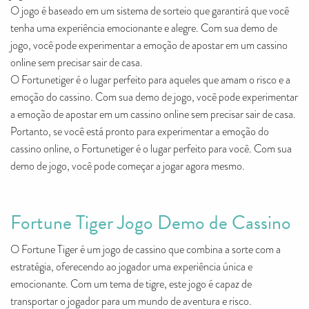
O jogo é baseado em um sistema de sorteio que garantirá que você
tenha uma experiência emocionante e alegre. Com sua demo de
jogo, você pode experimentar a emoção de apostar em um cassino
online sem precisar sair de casa.
O Fortunetiger é o lugar perfeito para aqueles que amam o risco e a
emoção do cassino. Com sua demo de jogo, você pode experimentar
a emoção de apostar em um cassino online sem precisar sair de casa.
Portanto, se você está pronto para experimentar a emoção do
cassino online, o Fortunetiger é o lugar perfeito para você. Com sua
demo de jogo, você pode começar a jogar agora mesmo.
Fortune Tiger Jogo Demo de Cassino
O Fortune Tiger é um jogo de cassino que combina a sorte com a
estratégia, oferecendo ao jogador uma experiência única e
emocionante. Com um tema de tigre, este jogo é capaz de
transportar o jogador para um mundo de aventura e risco.