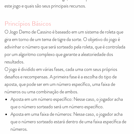
este jogo e quais são seus principais recursos.
Princípios Básicos
O Jogo Demo de Cassino é baseado em um sistema de roleta que
gira em torno de um tema de tigre da sorte. O objetivo do jogo é
adivinhar o número que será sorteado pela roleta, que é controlada
por um algoritmo complexo que garante a aleatoriedade dos
resultados.
O jogo é dividido em várias fases, cada uma com seus próprios
desafios e recompensas. A primeira fase é a escolha do tipo de
aposta, que pode ser em um número específico, uma faixa de
números ou uma combinação de ambos.
Aposta em um número específico: Nesse caso, o jogador acha
que o número sorteado será um número específico.
Aposta em uma faixa de números: Nesse caso, o jogador acha
que o número sorteado estará dentro de uma faixa específica de
números.