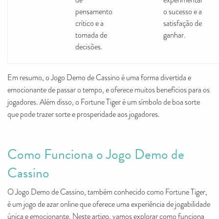
de
experimentar
pensamento
o sucesso e a
crítico e a
satisfação de
tomada de
ganhar.
decisões.
Em resumo, o Jogo Demo de Cassino é uma forma divertida e
emocionante de passar o tempo, e oferece muitos benefícios para os
jogadores. Além disso, o Fortune Tiger é um símbolo de boa sorte
que pode trazer sorte e prosperidade aos jogadores.
Como Funciona o Jogo Demo de
Cassino
O Jogo Demo de Cassino, também conhecido como Fortune Tiger,
é um jogo de azar online que oferece uma experiência de jogabilidade
única e emocionante. Neste artigo, vamos explorar como funciona