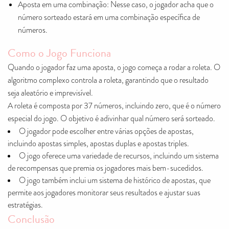
Aposta em uma combinação: Nesse caso, o jogador acha que o
número sorteado estará em uma combinação específica de
números.
Como o Jogo Funciona
Quando o jogador faz uma aposta, o jogo começa a rodar a roleta. O
algoritmo complexo controla a roleta, garantindo que o resultado
seja aleatório e imprevisível.
A roleta é composta por 37 números, incluindo zero, que é o número
especial do jogo. O objetivo é adivinhar qual número será sorteado.
O jogador pode escolher entre várias opções de apostas,
incluindo apostas simples, apostas duplas e apostas triples.
O jogo oferece uma variedade de recursos, incluindo um sistema
de recompensas que premia os jogadores mais bem-sucedidos.
O jogo também inclui um sistema de histórico de apostas, que
permite aos jogadores monitorar seus resultados e ajustar suas
estratégias.
Conclusão