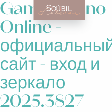
Gama Casino
Online -
официальны
сайт - вход и
зеркало
2025.3827