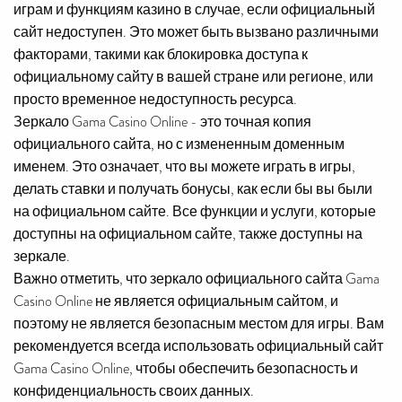
играм и функциям казино в случае, если официальный
сайт недоступен. Это может быть вызвано различными
факторами, такими как блокировка доступа к
официальному сайту в вашей стране или регионе, или
просто временное недоступность ресурса.
Зеркало Gama Casino Online - это точная копия
официального сайта, но с измененным доменным
именем. Это означает, что вы можете играть в игры,
делать ставки и получать бонусы, как если бы вы были
на официальном сайте. Все функции и услуги, которые
доступны на официальном сайте, также доступны на
зеркале.
Важно отметить, что зеркало официального сайта Gama
Casino Online не является официальным сайтом, и
поэтому не является безопасным местом для игры. Вам
рекомендуется всегда использовать официальный сайт
Gama Casino Online, чтобы обеспечить безопасность и
конфиденциальность своих данных.