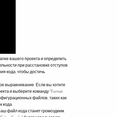
 папке вашего проекта и определить
ельности при расстановке отступов
я кода, чтобы достичь
кое выравнивание. Если вы хотите
екта и выберите команду "Format
онфигурационных файлов, таких как
к кода.
ваш файл кода станет громоздким.