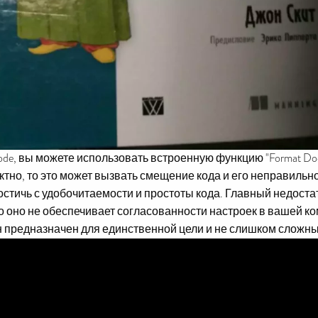
ode, вы можете использовать встроенную функцию "Format Do
ктно, то это может вызвать смещение кода и его неправиль
остичь с удобочитаемости и простоты кода. Главный недост
что оно не обеспечивает согласованности настроек в вашей к
 предназначен для единственной цели и не слишком сложны