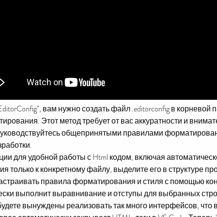
torConfig", вам нужно создать файл .editorconfig в корневой
ирования. Этот метод требует от вас аккуратности и внимат
Руководствуйтесь общепринятыми правилами форматировани
зработки.
ии для удобной работы с Html кодом, включая автоматичес
только к конкретному файлу, выделите его в структуре про
т настраивать правила форматирования и стиля с помощью к
матически выполнит выравнивание и отступы для выбранных стро
будете вынуждены реализовать так много интерфейсов, что 