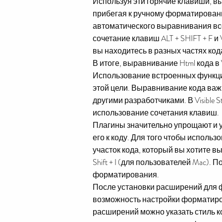
Используя эти горячие клавиши, вы
прибегая к ручному форматированию
автоматического выравнивания все
сочетание клавиш ALT + SHIFT + F 
вы находитесь в разных частях код
В итоге, выравнивание Html кода в 
Использование встроенных функци
этой цели. Выравнивание кода важн
другими разработчиками. В Visible 
использование сочетания клавиш.
Плагины значительно упрощают и 
его к коду. Для того чтобы использ
участок кода, который вы хотите вы
Shift + I (для пользователей Mac)
форматирования.
После установки расширений для ф
возможность настройки форматиров
расширений можно указать стиль 