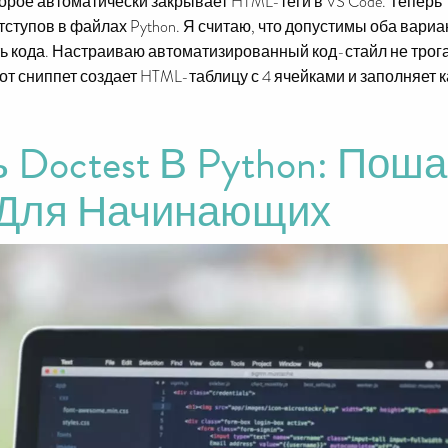
оторое автоматически закрывает HTML-теги в VS Code. Теперь "
ступов в файлах Python. Я считаю, что допустимы оба вариа
 кода. Настраиваю автоматизированный код-стайл не трога
т сниппет создает HTML-таблицу с 4 ячейками и заполняет к
 Doctest В Python: Пош
 Для Начинающих