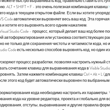
 можете быстро выравнивать код, правильно ставить отступы
. ALT + SHIFT + F - это очень полезная комбинация клавиш
го кода в текущем открытом файле. Если вы хотите упорядо
и VS Code автоматически выровняет весь ваш код. Эта горяча
а и хотите его выровнять всего одним нажатием.
Visual Studio Code – процесс, который делает ваш код более 
й автоформатирования или установка соответствующих ра
о не только для сохранения чистоты и читаемости кода, но 
Studio Code есть несколько способов выровнять код, но один 
ускоряют процесс разработки, позволяя настроить нужный 
овать сочетание клавиш для выравнивания кода в Visible Stud
ровнять. Затем нажмите комбинацию клавиш Ctrl + Alt + L (д
. После этого код будет автоматически выровнен по выбранны
орматирования кода необходимо настроить их параметры. V
ания кода на уровне редактора, проекта и глобально для вс
кодирования, отступы, выравнивание и другие правила фор