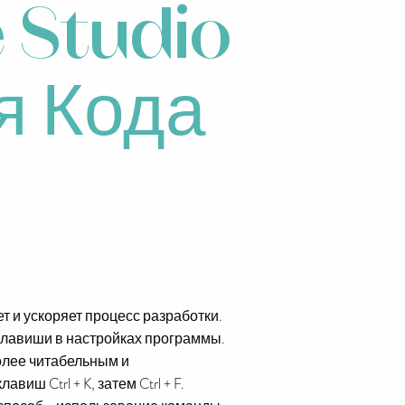
 Studio
я Кода
т и ускоряет процесс разработки.
клавиши в настройках программы.
олее читабельным и
иш Ctrl + K, затем Ctrl + F.