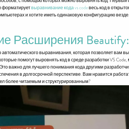
ко способов, с помощью которых можно выровнять код. Первы
ки форматирует
выравнивание кода vs code
весь код в открыто
компьютерах и хотите иметь одинаковую конфигурацию везде
е Расширения Beautify
 автоматического выравнивания, которая позволяет вам вы
оторые помогут выровнять код в среде разработки VS Code, 
 Это важно для лучшего понимания кода другими разработчи
ечения в долгосрочной перспективе. Вам нравится работать
лядел более читаемым и структурированным?