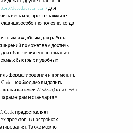
 и делать другие правки, не
https://deveducation.com/
для
чить весь код, просто нажмите
я клавиша особенно полезна, когда
понятным и удобным для работы.
сширений поможет вам достичь
и для облегчения его понимания
из самых быстрых и удобных –
стиль форматирования и применять
io Code, необходимо выделить
ля пользователей Windows) или Cmd +
м параметрам и стандартам
s Code предоставляет
ех проектов. В настройках
матирования. Также можно