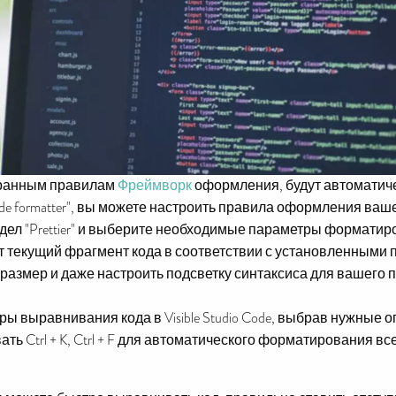
бранным правилам
Фреймворк
оформления, будут автоматич
ode formatter", вы можете настроить правила оформления ваше
дел "Prettier" и выберите необходимые параметры форматир
 текущий фрагмент кода в соответствии с установленными
размер и даже настроить подсветку синтаксиса для вашего 
ы выравнивания кода в Visible Studio Code, выбрав нужные 
ть Ctrl + K, Ctrl + F для автоматического форматирования в