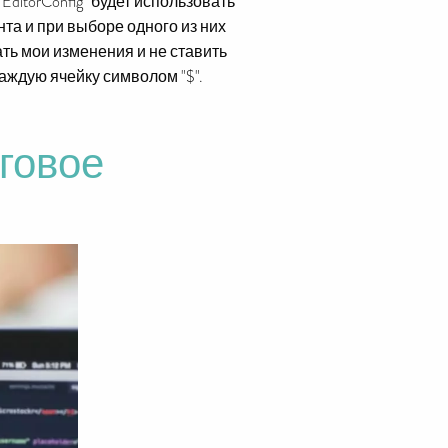
EditorConfig" будет использовать
нта и при выборе одного из них
ть мои изменения и не ставить
аждую ячейку символом "$".
аговое