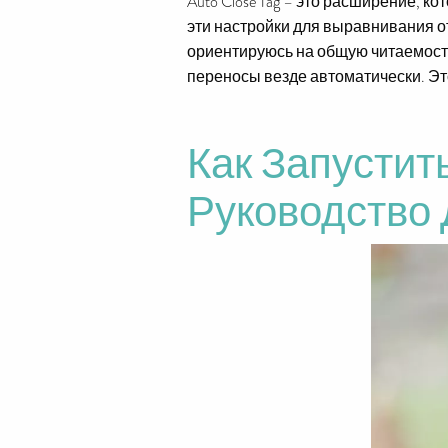
Auto Close Tag – это расширение, к
эти настройки для выравнивания от
ориентируюсь на общую читаемость
переносы везде автоматически. Это
Как Запустить
Руководство