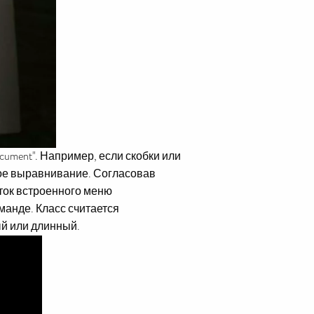
cument". Например, если скобки или
ное выравнивание. Согласовав
аток встроенного меню
оманде. Класс считается
й или длинный.