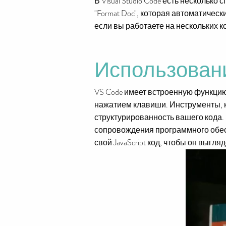
В Visual Studio Code есть несколь
"Format Doc", которая автоматичес
если вы работаете на нескольких 
Использовани
VS Code имеет встроенную функцию
нажатием клавиши. Инструменты, к
структурированность вашего кода.
сопровождения программного обесп
свой JavaScript код, чтобы он выг