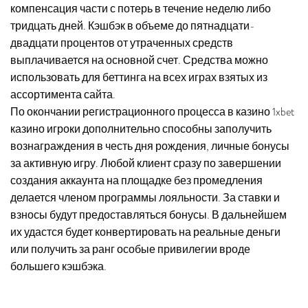
компенсация части с потерь в течение неделю либо
тридцать дней. Кэшбэк в объеме до пятнадцати-
двадцати процентов от утраченных средств
выплачивается на основной счет. Средства можно
использовать для беттинга на всех играх взятых из
ассортимента сайта.
По окончании регистрационного процесса в казино 1xbet
казино игроки дополнительно способны заполучить
вознаграждения в честь дня рождения, личные бонусы
за активную игру. Любой клиент сразу по завершении
создания аккаунта на площадке без промедления
делается членом программы лояльности. За ставки и
взносы будут предоставляться бонусы. В дальнейшем
их удастся будет конвертировать на реальные деньги
или получить за ранг особые привилегии вроде
большего кэшбэка.