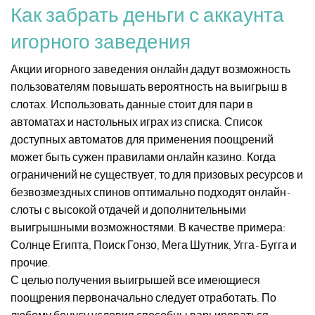
Как забрать деньги с аккаунта
игорного заведения
Акции игорного заведения онлайн дадут возможность
пользователям повышать вероятность на выигрыш в
слотах. Использовать данные стоит для пари в
автоматах и настольных играх из списка. Список
доступных автоматов для применения поощрений
может быть сужен правилами онлайн казино. Когда
ограничений не существует, то для призовых ресурсов и
безвозмездных спинов оптимально подходят онлайн-
слоты с высокой отдачей и дополнительными
выигрышными возможностями. В качестве примера:
Солнце Египта, Поиск Гонзо, Мега Шутник, Угга-Бугга и
прочие.
С целью получения выигрышей все имеющиеся
поощрения первоначально следует отработать. По