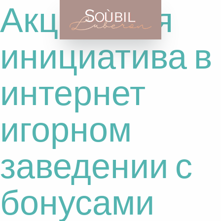
Акционная
инициатива в
интернет
игорном
заведении с
бонусами