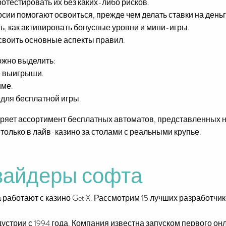
тестировать их без каких-либо рисков.
и помогают освоиться, прежде чем делать ставки на деньг
ь, как активировать бонусные уровни и мини-игры.
воить основные аспекты правил.
ожно выделить:
е выигрыши.
име.
для бесплатной игры.
яет ассортимент бесплатных автоматов, представленных на
только в лайв-казино за столами с реальными крупье.
вайдеры софта
работают с казино Get X. Рассмотрим 15 лучших разработчик
ндустрии с 1994 года. Компания известна запуском первого о