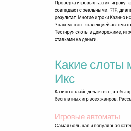
Проверка игровых тактик: игроку, 
совпадают с реальными: RTP, диап
результат. Многие игроки Казино и
Знакомство с коллекцией автомато
Тестируя слоты в деморежиме, игро
ставками на деньги.
Какие слоты 
Икс
Казино онлайн делает все, чтобы п
бесплатных игр всех жанров. Расс
Игровые автоматы
Самая большая и популярная катег