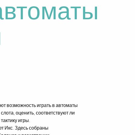
 автоматы
н
яют возможность играть в автоматы
слота, оценить, соответствуют ли
тактику игры.
ет Икс. Здесь собраны