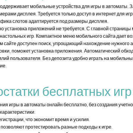
ддерживает мобильные устройства для игры в автоматы. За
ерами дисплея. Требуется только доступ в интернет для игр
афика слотов адаптируется под размеры дисплея.
но установка приложений не требуется. С главной страницы
настольных игр. Компактное меню мобильного сайта дает в
м сайте доступен поиск, упрощающий нахождение нужного а
ровки, поможет установка приложения. Автоматический обхо
силий пользователя. Без депозита удобно играть на мобильны
ие.
статки бесплатных игр
ия игры в автоматы онлайн бесплатно, без создания учетно
характеристики:
гистрации, что экономит время и усилия.
позволяют протестировать разные подходы к игре.