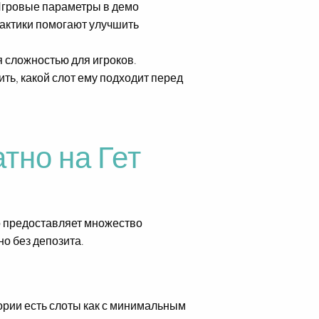
. Игровые параметры в демо
тактики помогают улучшить
 сложностью для игроков.
ть, какой слот ему подходит перед
тно на Гет
то предоставляет множество
о без депозита.
ории есть слоты как с минимальным