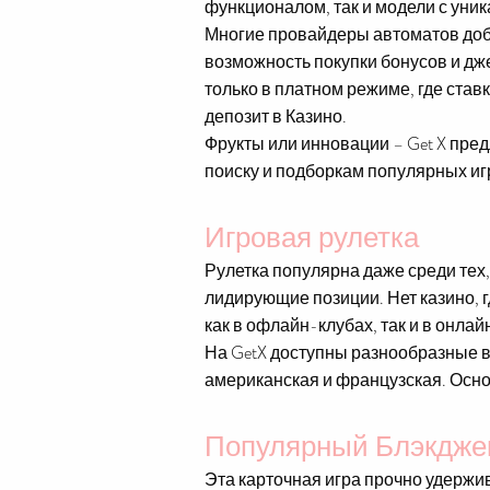
функционалом, так и модели с ун
Многие провайдеры автоматов доб
возможность покупки бонусов и дже
только в платном режиме, где став
депозит в Казино.
Фрукты или инновации – Get X пред
поиску и подборкам популярных иг
Игровая рулетка
Рулетка популярна даже среди тех,
лидирующие позиции. Нет казино, г
как в офлайн-клубах, так и в онлай
На GetX доступны разнообразные ве
американская и французская. Основ
Популярный Блэкдже
Эта карточная игра прочно удержива