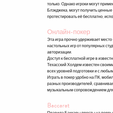
только. Однако игроки могут прим
Блэкджека, могут получить ценные
протестировать её бесплатно, испо
Онлайн-покер
Эта игра прочно удерживает место
настольных игр от популярных сту
авторизации.
Доступ к бесплатной игре в извест
Техасский Холдем известен своими
всех уровней подготовки и с любы
Играть в покер удобно на ПК, моби
разных производителей, сравнивая
музыкальным сопровождением для 
Baccarat