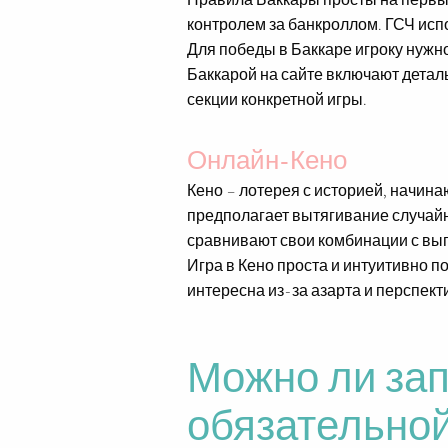
Правила Баккары просты на первый
контролем за банкроллом. ГСЧ исп
Для победы в Баккаре игроку нужно 
Баккарой на сайте включают детал
секции конкретной игры.
Онлайн-Кено
Кено – лотерея с историей, начина
предполагает вытягивание случайн
сравнивают свои комбинации с вы
Игра в Кено проста и интуитивно 
интересна из-за азарта и перспек
Можно ли зап
обязательной