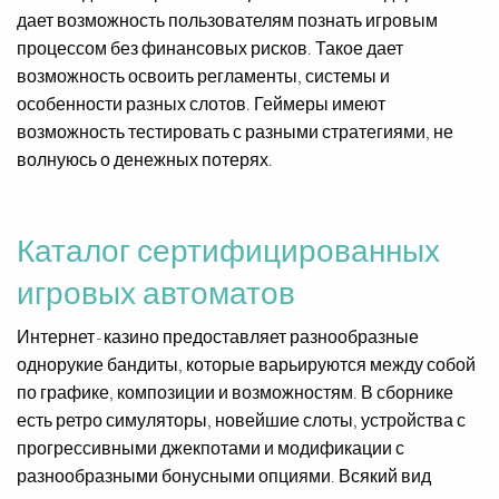
дает возможность пользователям познать игровым
процессом без финансовых рисков. Такое дает
возможность освоить регламенты, системы и
особенности разных слотов. Геймеры имеют
возможность тестировать с разными стратегиями, не
волнуюсь о денежных потерях.
Каталог сертифицированных
игровых автоматов
Интернет-казино предоставляет разнообразные
однорукие бандиты, которые варьируются между собой
по графике, композиции и возможностям. В сборнике
есть ретро симуляторы, новейшие слоты, устройства с
прогрессивными джекпотами и модификации с
разнообразными бонусными опциями. Всякий вид