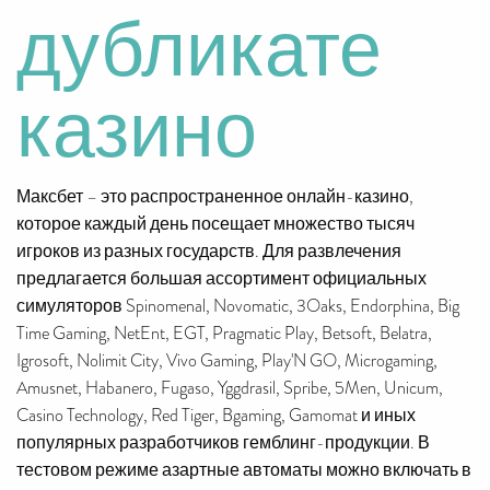
дубликате
казино
Максбет – это распространенное онлайн-казино,
которое каждый день посещает множество тысяч
игроков из разных государств. Для развлечения
предлагается большая ассортимент официальных
симуляторов Spinomenal, Novomatic, 3Oaks, Endorphina, Big
Time Gaming, NetEnt, EGT, Pragmatic Play, Betsoft, Belatra,
Igrosoft, Nolimit City, Vivo Gaming, Play'N GO, Microgaming,
Amusnet, Habanero, Fugaso, Yggdrasil, Spribe, 5Men, Unicum,
Casino Technology, Red Tiger, Bgaming, Gamomat и иных
популярных разработчиков гемблинг-продукции. В
тестовом режиме азартные автоматы можно включать в