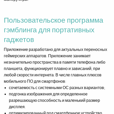
Пользовательское программа
гэмблинга для портативных
гаджетов
Приложение разработано для актуальных переносных
геймерских аппаратов. Приложение занимает
незначительно пространства в памяти телефона либо
планшета, функционирует плавно и зависаний, при
любой скорости интернета. В числе главных плюсов
мобильного ПО для смартфонов:
сочетаемость с системными ОС разных вариантов;
подгонка изображения для определенное
разрешающую способность и маленький размер
дисплея.
оптимизированный под смартфонное устройство