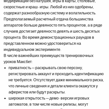
модификации без катушек, игры в карты, столовые,
скоростные и краш-игры. Любой из них одобрены,
содержат разнообразную систему и волатильность.
Предполагаемый расчетный отдача большинства
аппаратов больше девяносто пять процентов, а в ряде
случаев достигает девяносто девять и шесть десятых
процента. Во время демонстрационных раундов в
представленном можно удостовериться на
индивидуальном эксперименте.
В числе важнейших преимуществ тренировочных
уроков Максбет:
приватность ─ раскрывать свою персону,
регистрировать аккаунт и проходить идентификацию
не требуется. Отсутствует даже минимального риска,
что личные сведения и детали клиента окажутся у
аферистов или будут раскрыты.
широкая открытость ─ демо-версии игровых
автоматов, в том числе новые релизы, могут