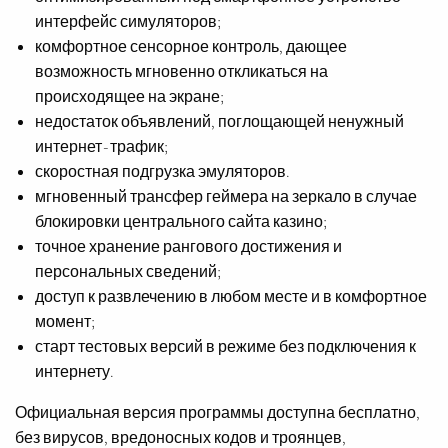
интерфейс симуляторов;
комфортное сенсорное контроль, дающее
возможность мгновенно откликаться на
происходящее на экране;
недостаток объявлений, поглощающей ненужный
интернет-трафик;
скоростная подгрузка эмуляторов.
мгновенный трансфер геймера на зеркало в случае
блокировки центрального сайта казино;
точное хранение рангового достижения и
персональных сведений;
доступ к развлечению в любом месте и в комфортное
момент;
старт тестовых версий в режиме без подключения к
интернету.
Официальная версия программы доступна бесплатно,
без вирусов, вредоносных кодов и троянцев,