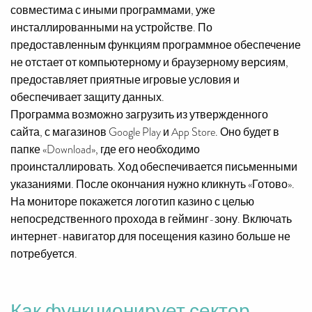
совместима с иными программами, уже
инсталлированными на устройстве. По
предоставленным функциям программное обеспечение
не отстает от компьютерному и браузерному версиям,
предоставляет приятные игровые условия и
обеспечивает защиту данных.
Программа возможно загрузить из утвержденного
сайта, с магазинов Google Play и App Store. Оно будет в
папке «Download», где его необходимо
проинсталлировать. Ход обеспечивается письменными
указаниями. После окончания нужно кликнуть «Готово».
На мониторе покажется логотип казино с целью
непосредственного прохода в гейминг-зону. Включать
интернет-навигатор для посещения казино больше не
потребуется.
Как функционирует сектор