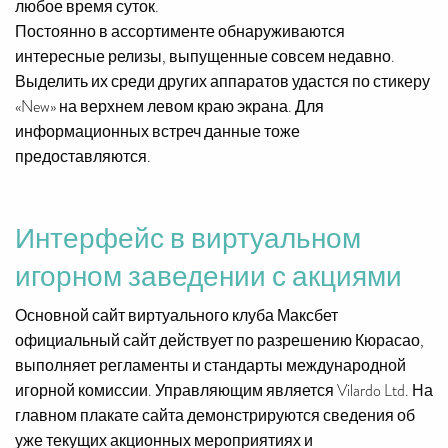
любое время суток.
Постоянно в ассортименте обнаруживаются
интересные релизы, выпущенные совсем недавно.
Выделить их среди других аппаратов удастся по стикеру
«New» на верхнем левом краю экрана. Для
информационных встреч данные тоже
предоставляются.
Интерфейс в виртуальном
игорном заведении с акциями
Основной сайт виртуального клуба Максбет
официальный сайт действует по разрешению Кюрасао,
выполняет регламенты и стандарты международной
игорной комиссии. Управляющим является Vilardo Ltd. На
главном плакате сайта демонстрируются сведения об
уже текущих акционных мероприятиях и