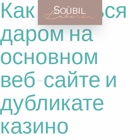
Как играться
даром на
основном
веб-сайте и
дубликате
казино