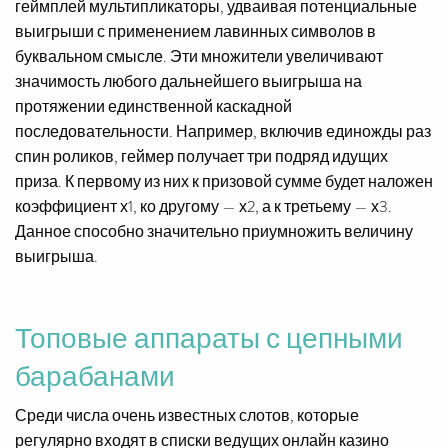
геймплей мультипликаторы, удваивая потенциальные
выигрыши с применением лавинных символов в
буквальном смысле. Эти множители увеличивают
значимость любого дальнейшего выигрыша на
протяжении единственной каскадной
последовательности. Например, включив единожды раз
спин роликов, геймер получает три подряд идущих
приза. К первому из них к призовой сумме будет наложен
коэффициент х1, ко другому — х2, а к третьему — х3.
Данное способно значительно приумножить величину
выигрыша.
Топовые аппараты с цепными
барабанами
Среди числа очень известных слотов, которые
регулярно входят в списки ведущих онлайн казино