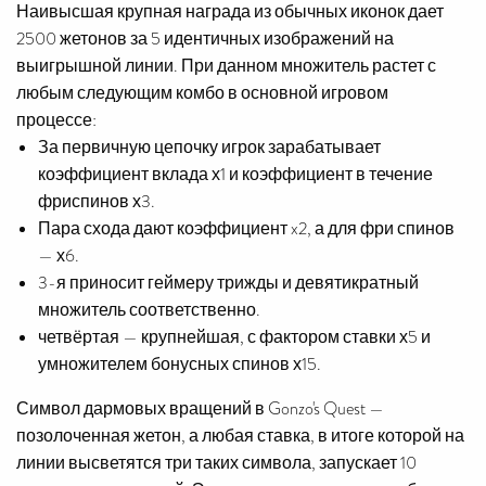
Наивысшая крупная награда из обычных иконок дает
2500 жетонов за 5 идентичных изображений на
выигрышной линии. При данном множитель растет с
любым следующим комбо в основной игровом
процессе:
За первичную цепочку игрок зарабатывает
коэффициент вклада х1 и коэффициент в течение
фриспинов х3.
Пара схода дают коэффициент x2, а для фри спинов
— х6.
3-я приносит геймеру трижды и девятикратный
множитель соответственно.
четвёртая — крупнейшая, с фактором ставки х5 и
умножителем бонусных спинов х15.
Символ дармовых вращений в Gonzo's Quest —
позолоченная жетон, а любая ставка, в итоге которой на
линии высветятся три таких символа, запускает 10