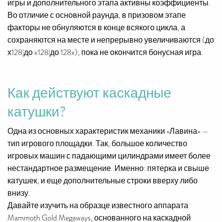
игры и дополнительного этапа активны коэффициенты.
Во отличие с основной раунда, в призовом этапе
факторы не обнуляются в конце всякого цикла, а
сохраняются на месте и непрерывно увеличиваются (до
х128|до x128|до 128x), пока не окончится бонусная игра.
Как действуют каскадные
катушки?
Одна из основных характеристик механики «Лавина» —
тип игрового площадки. Так, большое количество
игровых машин с падающими цилиндрами имеет более
нестандартное размещение. Именно: пятерка и свыше
катушек, и еще дополнительные строки вверху либо
внизу.
Давайте изучить на образце известного аппарата
Mammoth Gold Megaways, основанного на каскадной