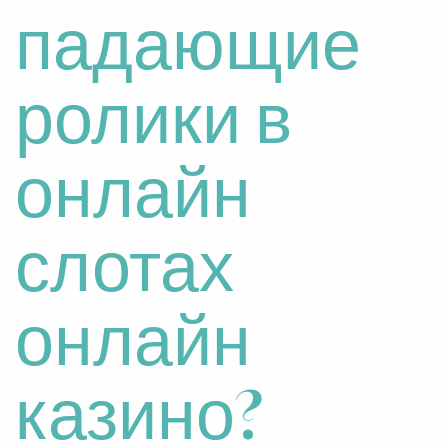
падающие
ролики в
онлайн
слотах
онлайн
казино?