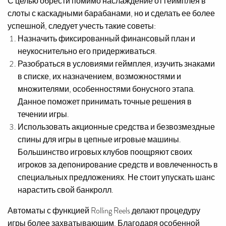
С целью обрести помимо наслаждение от геймплея в
слоты с каскадными барабанами, но и сделать ее более
успешной, следует учесть такие советы:
Назначить фиксированный финансовый план и
неукоснительно его придерживаться.
Разобраться в условиями геймплея, изучить знаками
в списке, их назначением, возможностями и
множителями, особенностями бонусного этапа.
Данное поможет принимать точные решения в
течении игры.
Использовать акционные средства и безвозмездные
спины для игры в цепные игровые машины.
Большинство игровых клубов поощряют своих
игроков за депонирование средств и вовлеченность в
специальных предложениях. Не стоит упускать шанс
нарастить свой банкролл.
Автоматы с функцией Rolling Reels делают процедуру
игры более захватывающим. Благодаря особенной