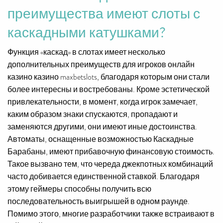
преимущества имеют слоты с
каскадными катушками?
Функция «каскад» в слотах имеет несколько
дополнительных преимуществ для игроков онлайн
казино казино maxbetslots, благодаря которым они стали
более интересны и востребованы. Кроме эстетической
привлекательности, в момент, когда игрок замечает,
каким образом знаки спускаются, пропадают и
заменяются другими, они имеют иные достоинства.
Автоматы, оснащенные возможностью Каскадные
Барабаны, имеют прибавочную финансовую стоимость.
Такое вызвано тем, что череда джекпотных комбинаций
часто добивается единственной ставкой. Благодаря
этому геймеры способны получить всю
последовательность выигрышей в одном раунде.
Помимо этого, многие разработчики также встраивают в