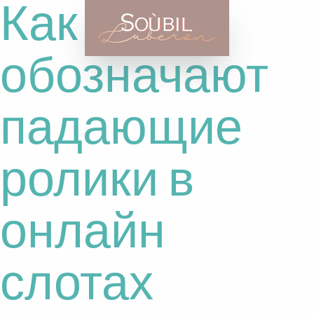
Как
обозначают
падающие
ролики в
онлайн
слотах