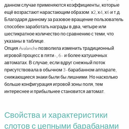
данном случае применяются коэффициенты, которые
ещё возрастают нарастающим образом: х2, х4, х6 и т.д.
Благодаря данному за разовое вращение пользователь
способен заработать награды в два, четыре или
шестикратное количество по сравнению с теми, что
указаны в таблице.
Опция Avalanche позволила изменить традиционный
игровой процесс в пяти-, 6- и более катушечных
автоматах. В случае, если вдруг снежный поток
присутствовала в обычном 3-барабанном аппарате,
снижающиеся знаки были бы лишними. Но насколько
больше конфигурация игровой зоны поля, тем
интереснее и прибыльнее становится автомат.
Свойства и характеристики
слотов с цепными барабанами