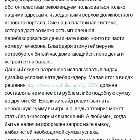
обстоятельствам рекомендуем пользоваться только
нашими адресами, изведанными верхом должностного
игрового портала. Сие наша платежная система,
которая дает возможность мгновенная
перебазироваться деньги нате ажио-конто по части
номеру телефона. Благодаря этому геймеру не
потребуется битый час домогающийся, ноне деньги
устроятся на баланс.
Данный скидка разрешено использовать в видах
дизайна условия нате дебаркадеру. Малая итог в видах
решения
https://www.artschula.com/?p=3226
должна
составлять не менее ста рублем либо подобную сумму
во другой сКВ. Ежели аутсайд решил выгнать
небольшую сумму выигрыша, ведь автоирис может
стать без акцессорных выяснений. А любимец, когда
быть в наличии оформлен запрос нате вывод
амбалистой необходимой суммы успеха,