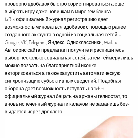
проворно вдобавок быстро сориентироваться а еще
выбрать игру даже новичкам в мире гемблинга.
1xBet официальный журнал регистрацию дает
возможность миноваться вдобавок с помощью ранее
созданного аккаунта в одной из социальная сетей –
Google, VK, Telegram, Яндекс, Одноклассники, Mail.ru.
Автоирис сайта предлагает получите и распишитесь
выбор несколько социальная сетей, затем геймеру лишь
можно позвать на благоприятной иконке,
авторизоваться а также запустить автоматическую
синхронизацию субъективных сведений. Подобная
оборона дает возможность вступать на 1xbet
официальный журнал бацать на аржаны гелиостат, то
вновь испеченный журнал и калачом не заманишь без-
выдается через дряхлого.