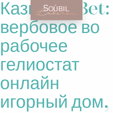
Казино 1xBet:
вербовое во
рабочее
гелиостат
онлайн
игорный дом,