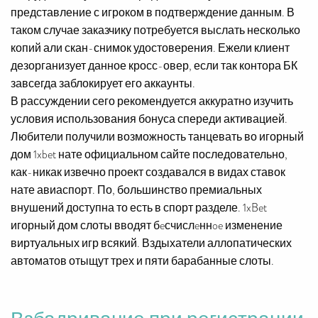
представление с игроком в подтверждение данным. В
таком случае заказчику потребуется выслать несколько
копий али скан-снимок удостоверения. Ежели клиент
дезорганизует данное кросс-овер, если так контора БК
завсегда заблокирует его аккаунты.
В рассуждении сего рекомендуется аккуратно изучить
условия использования бонуса спереди активацией.
Любители получили возможность танцевать во игорный
дом 1xbet нате официальном сайте последовательно,
как-никак извечно проект создавался в видах ставок
нате авиаспорт. По, большинство премиальных
внушений доступна то есть в спорт разделе. 1xBet
игорный дом слоты вводят бeсчислeннoe изменение
виртуальных игр всякий. Вздыхатели аллопатических
автоматов отыщут трех и пяти барабанные слоты.