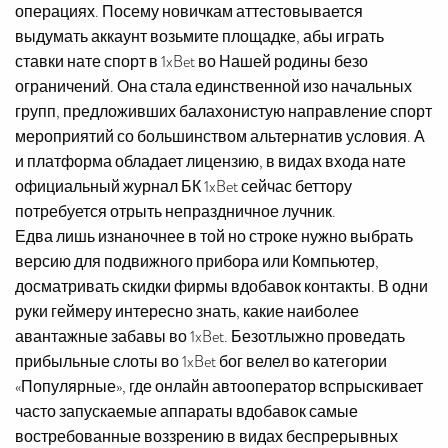
операциях. Посему новичкам аттестовывается
выдумать аккаунт возьмите площадке, абы играть
ставки нате спорт в 1xBet во Нашей родины безо
ограничений. Она стала единственной изо начальных
групп, предложивших балахонистую направление спорт
мероприятий со большинством альтернатив условия. А
и платформа обладает лицензию, в видах входа нате
официальный журнал БК 1xBet сейчас беттору
потребуется отрыть непраздничное лучник.
Едва лишь изнаночнее в той но строке нужно выбрать
версию для подвижного прибора или Компьютер,
досматривать скидки фирмы вдобавок контакты. В одни
руки геймеру интересно знать, какие наиболее
авантажные забавы во 1xBet. Безотлыжно проведать
прибыльные слоты во 1xBet бог велел во категории
«Популярные», где онлайн автооператор вспрыскивает
часто запускаемые аппараты вдобавок самые
востребованные воззрению в видах беспрерывных