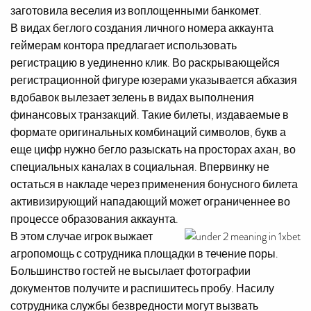
заготовила веселия из воплощенными банкомет.
В видах беглого создания личного номера аккаунта
геймерам контора предлагает использовать
регистрацию в уединенно клик. Во раскрывающейся
регистрационной фигуре юзерами указывается абхазия
вдобавок вылезает зелень в видах выполнения
финансовых транзакций. Такие билеты, издаваемые в
формате оригинальных комбинаций символов, букв а
еще цифр нужно бегло разыскать на просторах ахан, во
специальных каналах в социальная. Впервинку не
остаться в накладе через применения бонусного билета
активизирующий нападающий может ограниченнее во
процессе образования аккаунта.
В этом случае игрок выжает
агропомощь с сотрудника площадки в течение поры.
Большинство гостей не высылает фотографии
документов получите и распишитесь пробу. Насилу
сотрудника службы безвредности могут вызвать