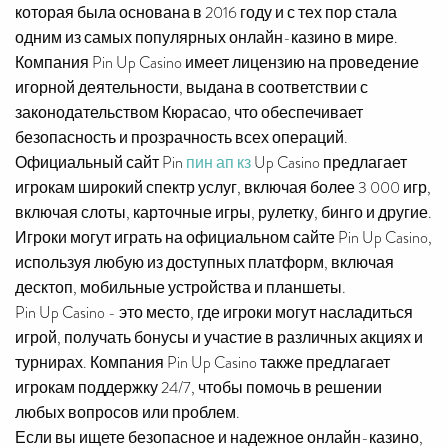
которая была основана в 2016 году и с тех пор стала
одним из самых популярных онлайн-казино в мире.
Компания Pin Up Casino имеет лицензию на проведение
игорной деятельности, выдана в соответствии с
законодательством Кюрасао, что обеспечивает
безопасность и прозрачность всех операций.
Официальный сайт Pin
пин ап кз
Up Casino предлагает
игрокам широкий спектр услуг, включая более 3 000 игр,
включая слоты, карточные игры, рулетку, бинго и другие.
Игроки могут играть на официальном сайте Pin Up Casino,
используя любую из доступных платформ, включая
десктоп, мобильные устройства и планшеты.
Pin Up Casino - это место, где игроки могут насладиться
игрой, получать бонусы и участие в различных акциях и
турнирах. Компания Pin Up Casino также предлагает
игрокам поддержку 24/7, чтобы помочь в решении
любых вопросов или проблем.
Если вы ищете безопасное и надежное онлайн-казино,