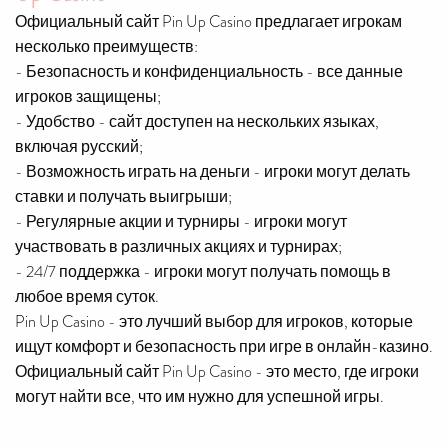
Официальный сайт Pin Up Casino предлагает игрокам
несколько преимуществ:
- Безопасность и конфиденциальность - все данные
игроков защищены;
- Удобство - сайт доступен на нескольких языках,
включая русский;
- Возможность играть на деньги - игроки могут делать
ставки и получать выигрыши;
- Регулярные акции и турниры - игроки могут
участвовать в различных акциях и турнирах;
- 24/7 поддержка - игроки могут получать помощь в
любое время суток.
Pin Up Casino - это лучший выбор для игроков, которые
ищут комфорт и безопасность при игре в онлайн-казино.
Официальный сайт Pin Up Casino - это место, где игроки
могут найти все, что им нужно для успешной игры.