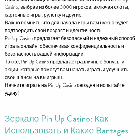
Casino, выбрав из более 3000 игроков, включая слоты,
карточные игры, рулетку и другие.
Важно помнить, что для начала игры вам нужно будет
подтвердить свой возраст и идентичность.
Pin Up Casino предлагает безопасный и надежный способ
играть онлайн, обеспечивая конфиденциальность и
безопасность вашей информации.
Также, Pin Up Casino предлагает различные бонусы и
акции, которые помогут вам начать играть и улучшить
свои шансы на выигрыш.
Начните играть на Pin Up Casino сегодня и испытайте
удачу!
Зеркало Pin Up Casino: Как
Использовать и Какие Вantages