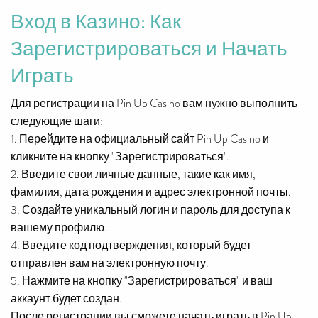
Вход в Казино: Как
Зарегистрироваться и Начать
Играть
Для регистрации на Pin Up Casino вам нужно выполнить
следующие шаги:
1. Перейдите на официальный сайт Pin Up Casino и
кликните на кнопку "Зарегистрироваться".
2. Введите свои личные данные, такие как имя,
фамилия, дата рождения и адрес электронной почты.
3. Создайте уникальный логин и пароль для доступа к
вашему профилю.
4. Введите код подтверждения, который будет
отправлен вам на электронную почту.
5. Нажмите на кнопку "Зарегистрироваться" и ваш
аккаунт будет создан.
После регистрации вы сможете начать играть в Pin Up