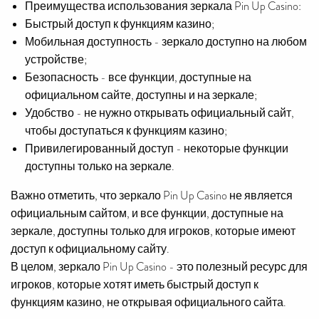
Преимущества использования зеркала Pin Up Casino:
Быстрый доступ к функциям казино;
Мобильная доступность - зеркало доступно на любом
устройстве;
Безопасность - все функции, доступные на
официальном сайте, доступны и на зеркале;
Удобство - не нужно открывать официальный сайт,
чтобы доступаться к функциям казино;
Привилегированный доступ - некоторые функции
доступны только на зеркале.
Важно отметить, что зеркало Pin Up Casino не является
официальным сайтом, и все функции, доступные на
зеркале, доступны только для игроков, которые имеют
доступ к официальному сайту.
В целом, зеркало Pin Up Casino - это полезный ресурс для
игроков, которые хотят иметь быстрый доступ к
функциям казино, не открывая официального сайта.