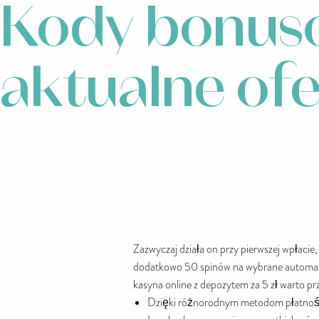
Kody bonuso
aktualne ofe
Zazwyczaj działa on przy pierwszej wpłaci
dodatkowo 50 spinów na wybrane automaty.
kasyna online z depozytem za 5 zł warto pr
Dzięki różnorodnym metodom płatności,