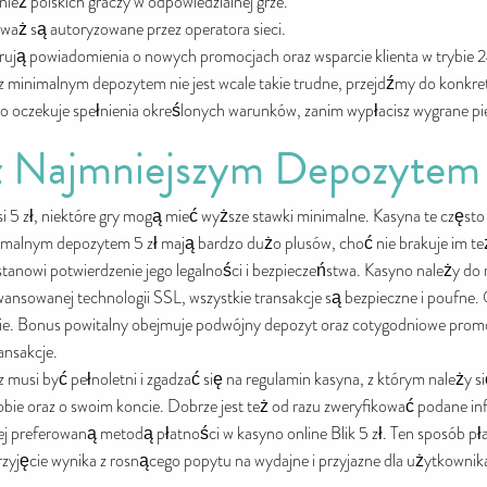
ież polskich graczy w odpowiedzialnej grze.
waż są autoryzowane przez operatora sieci.
erują powiadomienia o nowych promocjach oraz wsparcie klienta w trybie 2
 z minimalnym depozytem nie jest wcale takie trudne, przejdźmy do konk
no oczekuje spełnienia określonych warunków, zanim wypłacisz wygrane pi
z Najmniejszym Depozytem
 5 zł, niektóre gry mogą mieć wyższe stawki minimalne. Kasyna te często
imalnym depozytem 5 zł mają bardzo dużo plusów, choć nie brakuje im t
stanowi potwierdzenie jego legalności i bezpieczeństwa. Kasyno należy d
sowanej technologii SSL, wszystkie transakcje są bezpieczne i poufne. Of
e. Bonus powitalny obejmuje podwójny depozyt oraz cotygodniowe promoc
ansakcje.
z musi być pełnoletni i zgadzać się na regulamin kasyna, z którym należy 
o sobie oraz o swoim koncie. Dobrze jest też od razu zweryfikować podane 
ziej preferowaną metodą płatności w kasyno online Blik 5 zł. Ten sposób pł
zyjęcie wynika z rosnącego popytu na wydajne i przyjazne dla użytkownika