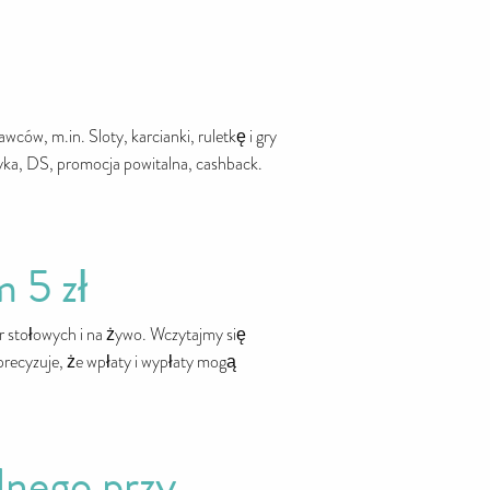
ów, m.in. Sloty, karcianki, ruletkę i gry
yka, DS, promocja powitalna, cashback.
 5 zł
r stołowych i na żywo. Wczytajmy się
precyzuje, że wpłaty i wypłaty mogą
lnego przy