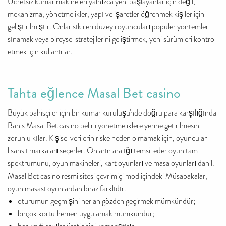
Ücretsiz kumar makineleri yalnızca yeni başlayanlar için değil,
mekanizma, yönetmelikler, yapı ve işaretler öğrenmek kişiler için
geliştirilmiştir. Onlar sık ileri düzeyli oyuncuları popüler yöntemleri
sınamak veya bireysel stratejilerini geliştirmek, yeni sürümleri kontrol
etmek için kullanırlar.
Tahta eğlence Masal Bet casino
Büyük bahisçiler için bir kumar kuruluşu'nde doğru para karşılığında
Bahis Masal Bet casino belirli yönetmeliklere yerine getirilmesini
zorunlu kılar. Kişisel verilerin riske neden olmamak için, oyuncular
lisanslı markaları seçerler. Onların aralığı temsil eder oyun tam
spektrumunu, oyun makineleri, kart oyunları ve masa oyunları dahil.
Masal Bet casino resmi sitesi çevrimiçi mod içindeki Müsabakalar,
oyun masası oyunlardan biraz farklıdır.
oturumun geçmişini her an gözden geçirmek mümkündür;
birçok kortu hemen uygulamak mümkündür;