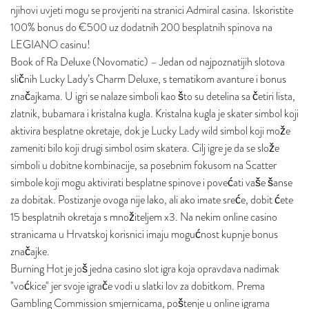
njihovi uvjeti mogu se provjeriti na stranici Admiral casina. Iskoristite
100% bonus do €500 uz dodatnih 200 besplatnih spinova na
LEGIANO casinu!
Book of Ra Deluxe (Novomatic) – Jedan od najpoznatijih slotova
sličnih Lucky Lady’s Charm Deluxe, s tematikom avanture i bonus
značajkama. U igri se nalaze simboli kao što su detelina sa četiri lista,
zlatnik, bubamara i kristalna kugla. Kristalna kugla je skater simbol koji
aktivira besplatne okretaje, dok je Lucky Lady wild simbol koji može
zameniti bilo koji drugi simbol osim skatera. Cilj igre je da se slože
simboli u dobitne kombinacije, sa posebnim fokusom na Scatter
simbole koji mogu aktivirati besplatne spinove i povećati vaše šanse
za dobitak. Postizanje ovoga nije lako, ali ako imate sreće, dobit ćete
15 besplatnih okretaja s množiteljem x3. Na nekim online casino
stranicama u Hrvatskoj korisnici imaju mogućnost kupnje bonus
značajke.
Burning Hot je još jedna casino slot igra koja opravdava nadimak
"voćkice" jer svoje igrače vodi u slatki lov za dobitkom. Prema
Gambling Commission smjernicama, poštenje u online igrama