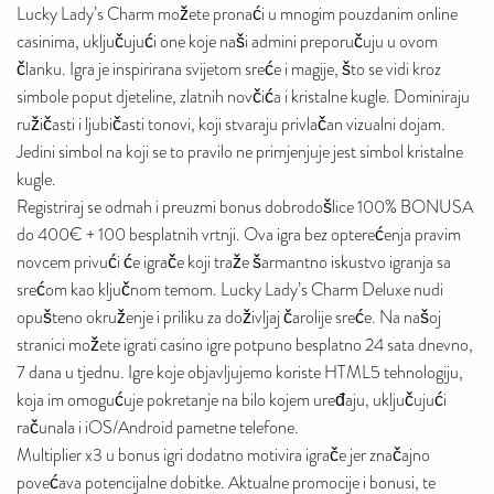
Lucky Lady’s Charm možete pronaći u mnogim pouzdanim online
casinima, uključujući one koje naši admini preporučuju u ovom
članku. Igra je inspirirana svijetom sreće i magije, što se vidi kroz
simbole poput djeteline, zlatnih novčića i kristalne kugle. Dominiraju
ružičasti i ljubičasti tonovi, koji stvaraju privlačan vizualni dojam.
Jedini simbol na koji se to pravilo ne primjenjuje jest simbol kristalne
kugle.
Registriraj se odmah i preuzmi bonus dobrodošlice 100% BONUSA
do 400€ + 100 besplatnih vrtnji. Ova igra bez opterećenja pravim
novcem privući će igrače koji traže šarmantno iskustvo igranja sa
srećom kao ključnom temom. Lucky Lady’s Charm Deluxe nudi
opušteno okruženje i priliku za doživljaj čarolije sreće. Na našoj
stranici možete igrati casino igre potpuno besplatno 24 sata dnevno,
7 dana u tjednu. Igre koje objavljujemo koriste HTML5 tehnologiju,
koja im omogućuje pokretanje na bilo kojem uređaju, uključujući
računala i iOS/Android pametne telefone.
Multiplier x3 u bonus igri dodatno motivira igrače jer značajno
povećava potencijalne dobitke. Aktualne promocije i bonusi, te