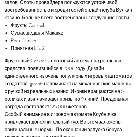
залов. Слоты провайдера пользуются устойчивой
востребованностью и среди гостей онлайн клуба Вулкан
казино. Больше всего востребованы следующие слоты:
Фрукты Cocktail.
Сумасшедшая Макака;
Rock Climber;
Приятная Life 2.
Фруктовый Cocktail – слотовый автомат на реальные
средства, появившийся в 2006 году. Дизайн
единственного из очень популярных игровых автоматов
создателя Igrosoft напоминает на механические машины
с ручкой из реальных казино. Иконки вращаются на 5
роликах и выплачивают призы по 9 линий. Предельная
награда составляет 125 000 жетонов.
Особый внимание в игровом автомате Клубничка
привлекает дополнительный тур. Во этом заложены
оригинальные нормы. По окончании запуска бонуса