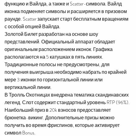
функцию и Вайлда, а также и Scatter-символа. Вайлд
иконка подменяет символы и расширяется в призовом
раунде. Scatter запускает старт бесплатным вращениям
с особой опцией Вайлда.
Золотой Билет разработан на основе шоу
представлений. Официальный аппарат обладает
оригинальным расположением иконок. Графика
располагаются на 5 катушках в пять линиях.
Традиционные полосы не предусмотрены, для
получения выигрыша необходимо набрать по крайней
мере 3 иконки по горизонтальной линии или
вертикальной линии.
В Тролль Охотницах внедрена тематика скандинавских
легенд. Слот содержит стандартный уровень RTP (96%).
Наибольший приз в 20k взносов предоставляет
брюнетка-викинг. Дополнительные призы можно
получить во время фриспинов, которые активирует
символ Bonus.