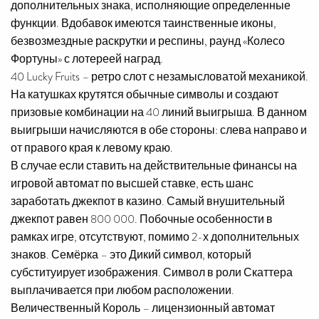
дополнительных знака, исполняющие определенные
функции. Вдобавок имеются таинственные иконы,
безвозмездные раскрутки и респины, раунд «Колесо
Фортуны» с лотереей наград.
40 Lucky Fruits – ретро слот с незамысловатой механикой.
На катушках крутятся обычные символы и создают
призовые комбинации на 40 линий выигрыша. В данном
выигрыши начисляются в обе стороны: слева направо и
от правого края к левому краю.
В случае если ставить на действительные финансы на
игровой автомат по высшей ставке, есть шанс
заработать джекпот в казино. Самый внушительный
джекпот равен 800 000. Побочные особенности в
рамках игре, отсутствуют, помимо 2-х дополнительных
знаков. Семёрка – это Дикий символ, который
субституирует изображения. Символ в роли Скаттера
выплачивается при любом расположении.
Величественный Король – лицензионный автомат