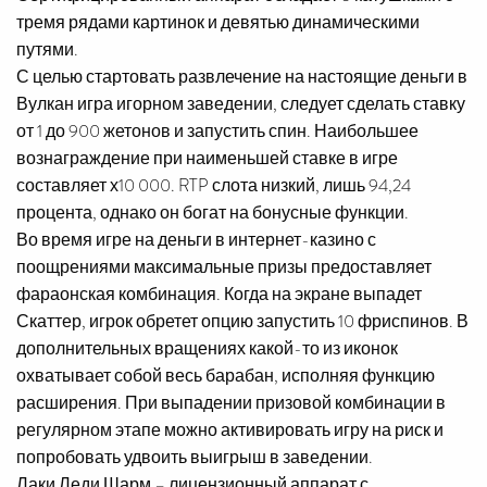
тремя рядами картинок и девятью динамическими
путями.
С целью стартовать развлечение на настоящие деньги в
Вулкан игра игорном заведении, следует сделать ставку
от 1 до 900 жетонов и запустить спин. Наибольшее
вознаграждение при наименьшей ставке в игре
составляет х10 000. RTP слота низкий, лишь 94,24
процента, однако он богат на бонусные функции.
Во время игре на деньги в интернет-казино с
поощрениями максимальные призы предоставляет
фараонская комбинация. Когда на экране выпадет
Скаттер, игрок обретет опцию запустить 10 фриспинов. В
дополнительных вращениях какой-то из иконок
охватывает собой весь барабан, исполняя функцию
расширения. При выпадении призовой комбинации в
регулярном этапе можно активировать игру на риск и
попробовать удвоить выигрыш в заведении.
Лаки Леди Шарм – лицензионный аппарат с