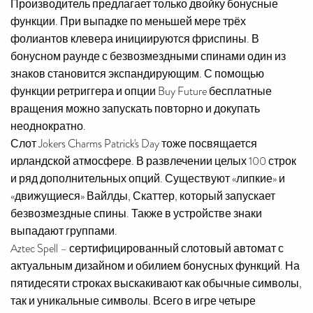
Производитель предлагает только двойку бонусные
функции. При выпадке по меньшей мере трёх
фолиантов клевера инициируются фриспины. В
бонусном раунде с безвозмездными спинами один из
знаков становится экспандирующим. С помощью
функции ретриггера и опции Buy Future бесплатные
вращения можно запускать повторно и докупать
неоднократно.
Слот Jokers Charms Patrick's Day тоже посвящается
ирландской атмосфере. В развлечении целых 100 строк
и ряд дополнительных опций. Существуют «липкие» и
«движущиеся» Вайлды, Скаттер, который запускает
безвозмездные спины. Также в устройстве знаки
выпадают группами.
Aztec Spell – сертифицированный слотовый автомат с
актуальным дизайном и обилием бонусных функций. На
пятидесяти строках выскакивают как обычные символы,
так и уникальные символы. Всего в игре четыре