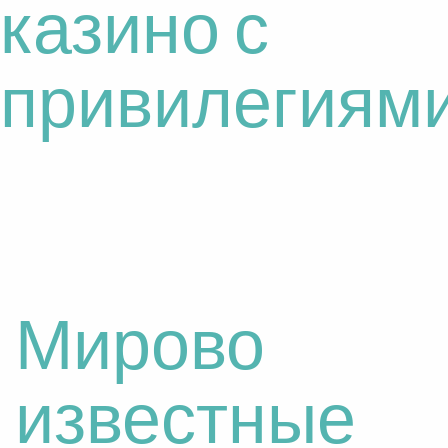
казино с
привилегиям
Мирово
известные