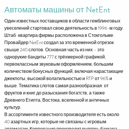
Автоматы машины от NetEnt
Один известных поставщиков в области гемблинговых
увеселений стартовал свою деятельность в 1996-м году.
Штаб-квартира фирмы расположена в Стокгольме.
Провайдер NetEnt создал за это временной отрезок
свыше 240 слотов. Основная часть из них – это
однорукие бандиты 777 с трёхмерной графикой,
первоклассным звуковым оформлением, большим
количеством бонусных функций, включая нарастающие
джекпоты, высокой волатильностью и RTP от 96% и
выше. Тематика слотов самая разнообразная: от
фруктов и книг до разыскания богатств, а также
Древнего Египта, Востока, вселенной и античных
культур.
В ассортименте известного производителя есть около
40 азартных игр, которые не связаны с игровым