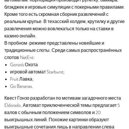
автоматам. Корпорация производит рулетку, баккара,
блэкджек и игровые симуляции с покерными правилами.
Кроме того есть скромная сборник развлечений с
реальным крупье. В техасский холдем, крутилку и другие
развлечения можно вовлекаться только на ставки в
казино онлайн.
В пробном-режиме представлены новейшие и
традиционные слоты. Среди самых распространённых
слотов NetEnt:
Gonzo's Охота
игровой автомат Starburst;
Fruit Лавка;
Go Bananas.
Квест Гонзо разработан по мотивам загадочного места
Eldorado. Автомат приключенческой темы предлагает 5
валов с обычным положением символов и 20
выигрышных линий. Похожие картинки образуют
выигрышные сочетания лишь в направлении слева