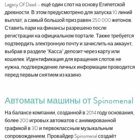
Legacy Of Dead – ещё один слот на основу Египетской
древности. В этом предусмотрено для запуска 10 линий
выплат, а самый большой приз равен 250 000 жетонов.
Ставить пари на финансы разрешено после
регистрации на официальном портале. Также требуется
подтвердить электронную почту и зачислить на аккаунт,
выбрав в разделе "Касса" депозит через карту или
кошелек. Идентификация для вращения слотов не
нужна, подтверждение личных информации проводится
перед первым снятием из казино.
Автоматы машины от Spinomenal
На балансе компании, созданной в 2014 году основания,
более 200 игровых автоматов с анимированной
графикой в 3D и первоклассным музыкальным
сопровождением. Провайдер Spinomenal создаёт