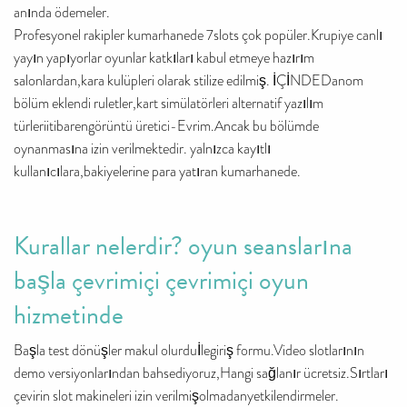
anında ödemeler.
Profesyonel rakipler kumarhanede 7slots çok popüler.Krupiye canlı
yayın yapıyorlar oyunlar katkıları kabul etmeye hazırım
salonlardan,kara kulüpleri olarak stilize edilmiş. İÇİNDEDanom
bölüm eklendi ruletler,kart simülatörleri alternatif yazılım
türleriitibarengörüntü üretici-Evrim.Ancak bu bölümde
oynanmasına izin verilmektedir. yalnızca kayıtlı
kullanıcılara,bakiyelerine para yatıran kumarhanede.
Kurallar nelerdir? oyun seanslarına
başla çevrimiçi çevrimiçi oyun
hizmetinde
Başla test dönüşler makul olurduİlegiriş formu.Video slotlarının
demo versiyonlarından bahsediyoruz,Hangi sağlanır ücretsiz.Sırtları
çevirin slot makineleri izin verilmişolmadanyetkilendirmeler.