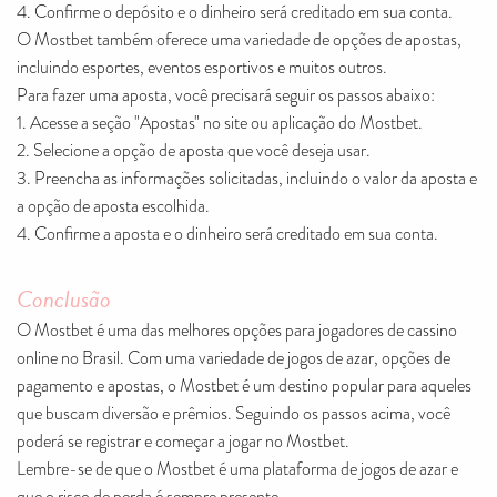
4. Confirme o depósito e o dinheiro será creditado em sua conta.
O Mostbet também oferece uma variedade de opções de apostas,
incluindo esportes, eventos esportivos e muitos outros.
Para fazer uma aposta, você precisará seguir os passos abaixo:
1. Acesse a seção "Apostas" no site ou aplicação do Mostbet.
2. Selecione a opção de aposta que você deseja usar.
3. Preencha as informações solicitadas, incluindo o valor da aposta e
a opção de aposta escolhida.
4. Confirme a aposta e o dinheiro será creditado em sua conta.
Conclusão
O Mostbet é uma das melhores opções para jogadores de cassino
online no Brasil. Com uma variedade de jogos de azar, opções de
pagamento e apostas, o Mostbet é um destino popular para aqueles
que buscam diversão e prêmios. Seguindo os passos acima, você
poderá se registrar e começar a jogar no Mostbet.
Lembre-se de que o Mostbet é uma plataforma de jogos de azar e