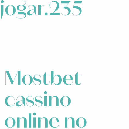
jogar.235
Mostbet
cassino
online no