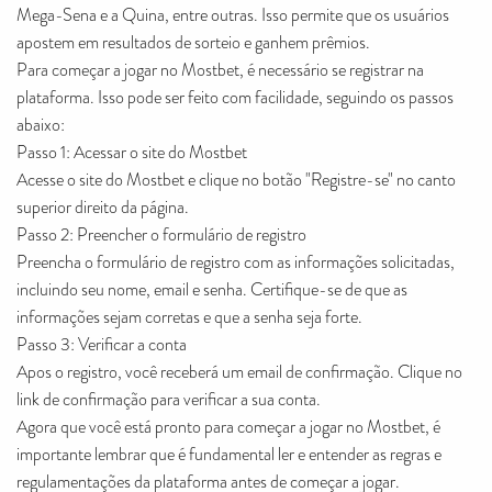
Mega-Sena e a Quina, entre outras. Isso permite que os usuários
apostem em resultados de sorteio e ganhem prêmios.
Para começar a jogar no Mostbet, é necessário se registrar na
plataforma. Isso pode ser feito com facilidade, seguindo os passos
abaixo:
Passo 1: Acessar o site do Mostbet
Acesse o site do Mostbet e clique no botão "Registre-se" no canto
superior direito da página.
Passo 2: Preencher o formulário de registro
Preencha o formulário de registro com as informações solicitadas,
incluindo seu nome, email e senha. Certifique-se de que as
informações sejam corretas e que a senha seja forte.
Passo 3: Verificar a conta
Apos o registro, você receberá um email de confirmação. Clique no
link de confirmação para verificar a sua conta.
Agora que você está pronto para começar a jogar no Mostbet, é
importante lembrar que é fundamental ler e entender as regras e
regulamentações da plataforma antes de começar a jogar.