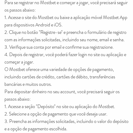
Para se registrar no Mostbet e começar a jogar, você precisará seguir
os passos abaixo:
1. Acesse o site do Mostbet ou baixe a aplicação móvel Mostbet App
para dispositivos Android e iOS.
2. Clique no botão "Registre-se" e preencha o formulário de registro
com as informações solicitadas, incluindo seu nome, email e senha.
3. Verifique sua conta por email e confirme sua registrazione.
4. Depois de registrar, você poderá fazer login no site ou aplicação e
começar a jogar.
O Mostbet oferece uma variedade de opções de pagamento,
incluindo cartões de crédito, cartões de débito, transferências
bancárias e muitos outros.
Para depositar dinheiro no seu account, você precisará seguir os
passos abaixo:
1. Acesse a seção "Depósito" no site ou aplicação do Mostbet.
2. Selecione a opção de pagamento que você deseja usar.
3. Preencha as informações solicitadas, incluindo o valor do depósito
e a opção de pagamento escolhida.