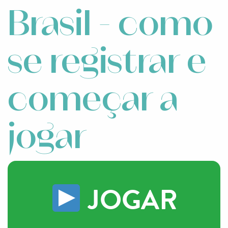
Brasil - como
se registrar e
começar a
jogar
JOGAR