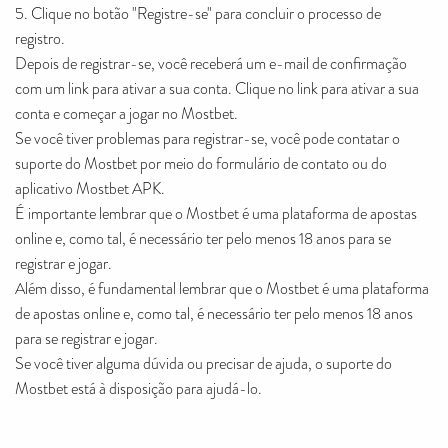
5. Clique no botão "Registre-se" para concluir o processo de
registro.
Depois de registrar-se, você receberá um e-mail de confirmação
com um link para ativar a sua conta. Clique no link para ativar a sua
conta e começar a jogar no Mostbet.
Se você tiver problemas para registrar-se, você pode contatar o
suporte do Mostbet por meio do formulário de contato ou do
aplicativo Mostbet APK.
É importante lembrar que o Mostbet é uma plataforma de apostas
online e, como tal, é necessário ter pelo menos 18 anos para se
registrar e jogar.
Além disso, é fundamental lembrar que o Mostbet é uma plataforma
de apostas online e, como tal, é necessário ter pelo menos 18 anos
para se registrar e jogar.
Se você tiver alguma dúvida ou precisar de ajuda, o suporte do
Mostbet está à disposição para ajudá-lo.