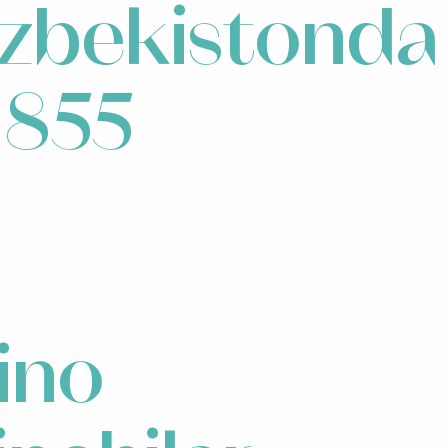
Ozbekistonda
.855
ino