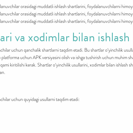
lanuvchilar orasidagi muddatli ishlash shartlarini, foydalanuvchilarni himoya
lanuvchilar orasidagi muddatli ishlash shartlarini, foydalanuvchilarni himoya
lanuvchilar orasidagi muddatli ishlash shartlarini, foydalanuvchilarni himoya
ari va xodimlar bilan ishlash 
lar uchun qanchalik shartlarni taqdim etadi. Bu shartlar o‘yinchilik usulla
 bu platforma uchun APK versiyasini olish va ishga tushirish uchun muhim sha
mi kiritilishi kerak. Shartlar o‘yinchilik usullarini, xodimlar bilan ishlash s
gan.
hilar uchun quyidagi usullarni taqdim etadi: