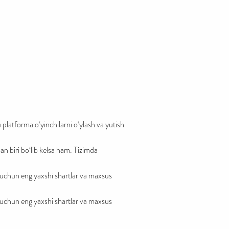
 platforma o‘yinchilarni o‘ylash va yutish
an biri bo‘lib kelsa ham. Tizimda
h uchun eng yaxshi shartlar va maxsus
h uchun eng yaxshi shartlar va maxsus