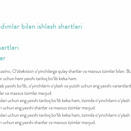
odimlar bilan ishlash shartlari
artlari
ar
azino, O‘zbekiston o‘yinchilarga qulay shartlar va maxsus tizimlar bilan. Bu
ar uchun ham yaxshi tanloq bo‘lib kelsa ham.
yaxshi bo‘lib, o‘yinchilarni o‘ylash va yutish uchun eng yaxshi variantlard
tlar va maxsus tizimlar mavjud.
ari uchun eng yaxshi tanloq bo‘lib kelsa ham, tizimda o‘yinchilarni o‘ylas
ash uchun eng yaxshi shartlar va maxsus tizimlar mavjud.
ari uchun eng yaxshi tanloq bo‘lib kelsa ham, tizimda o‘yinchilarni o‘ylas
ash uchun eng yaxshi shartlar va maxsus tizimlar mavjud.