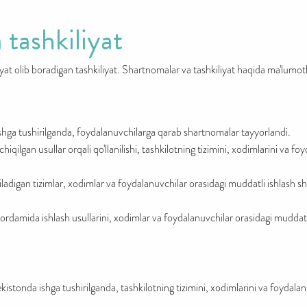
tashkiliyat
at olib boradigan tashkiliyat. Shartnomalar va tashkiliyat haqida ma'lumot
hga tushirilganda, foydalanuvchilarga qarab shartnomalar tayyorlandi.
qilgan usullar orqali qo'llanilishi, tashkilotning tizimini, xodimlarini va fo
ladigan tizimlar, xodimlar va foydalanuvchilar orasidagi muddatli ishlash sha
rdamida ishlash usullarini, xodimlar va foydalanuvchilar orasidagi muddatli
istonda ishga tushirilganda, tashkilotning tizimini, xodimlarini va foydalan