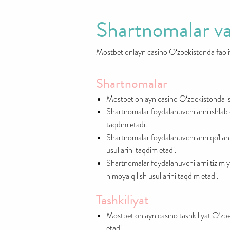
Shartnomalar va 
Mostbet onlayn casino O‘zbekistonda faoliy
Shartnomalar
Mostbet onlayn casino O‘zbekistonda is
Shartnomalar foydalanuvchilarni ishlab chi
taqdim etadi.
Shartnomalar foydalanuvchilarni qo'llani
usullarini taqdim etadi.
Shartnomalar foydalanuvchilarni tizim yo
himoya qilish usullarini taqdim etadi.
Tashkiliyat
Mostbet onlayn casino tashkiliyat O‘zbek
etadi.