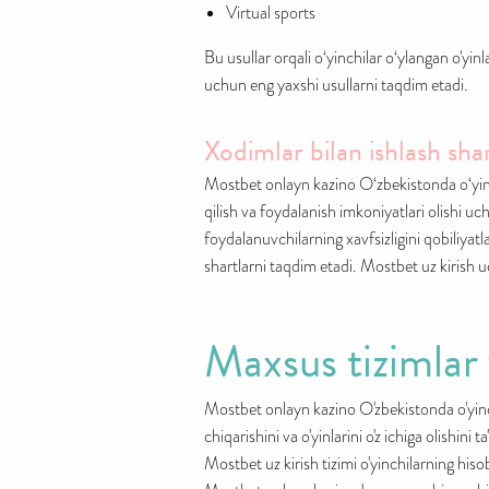
Virtual sports
Bu usullar orqali o‘yinchilar o‘ylangan o'yi
uchun eng yaxshi usullarni taqdim etadi.
Xodimlar bilan ishlash shar
Mostbet onlayn kazino O‘zbekistonda o‘yinchi
qilish va foydalanish imkoniyatlari olishi uch
foydalanuvchilarning xavfsizligini qobiliya
shartlarni taqdim etadi. Mostbet uz kirish u
Maxsus tizimlar 
Mostbet onlayn kazino O'zbekistonda o'yinchi
chiqarishini va o'yinlarini o'z ichiga olishin
Mostbet uz kirish tizimi o'yinchilarning hiso