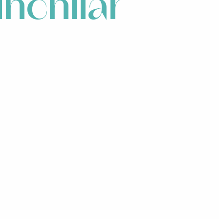
inchilar