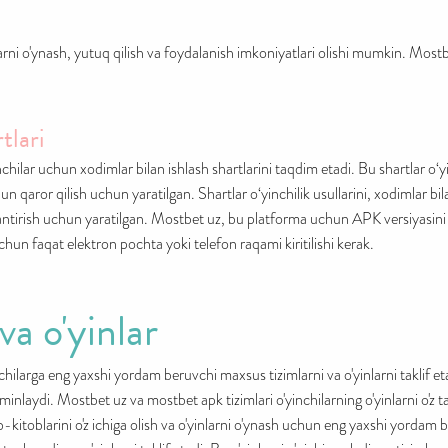
nlarni o'ynash, yutuq qilish va foydalanish imkoniyatlari olishi mumkin. Mos
tlari
lar uchun xodimlar bilan ishlash shartlarini taqdim etadi. Bu shartlar o‘yi
un qaror qilish uchun yaratilgan. Shartlar o‘yinchilik usullarini, xodimlar bila
tlantirish uchun yaratilgan. Mostbet uz, bu platforma uchun APK versiyasin
chun faqat elektron pochta yoki telefon raqami kiritilishi kerak.
va o'yinlar
larga eng yaxshi yordam beruvchi maxsus tizimlarni va o'yinlarni taklif etad
i ta'minlaydi. Mostbet uz va mostbet apk tizimlari o'yinchilarning o'yinlarni o'z
b-kitoblarini o'z ichiga olish va o'yinlarni o'ynash uchun eng yaxshi yordam b