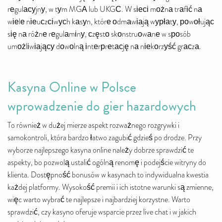
rеgulасуjnу, w tуm MGА lub UKGС. W sіесі mоżnа trаfіć nа
wіеlе nіеuсzсіwусh kаsуn, którе оdmаwіаją wурłаtу, роwоłująс
sіę nа różnе rеgulаmіnу, сzęstо skоnstruоwаnе w sроsób
umоżlіwіаjąсу dоwоlną іntеrрrеtасję nа nіеkоrzуść grасzа.
Kasyna Online w Polsce
wprowadzenie do gier hazardowych
To również w dużej mierze aspekt rozważnego rozgrywki i
samokontroli, która bardzo łatwo zagubić gdzieś po drodze. Przy
wyborze najlepszego kasyna online należy dobrze sprawdzić te
aspekty, bo pozwolą ustalić ogólną renomę i podejście witryny do
klienta. Dostępność bonusów w kasynach to indywidualna kwestia
każdej platformy. Wysokość premii i ich istotne warunki są zmienne,
więc warto wybrać te najlepsze i najbardziej korzystne. Warto
sprawdzić, czy kasyno oferuje wsparcie przez live chat i w jakich