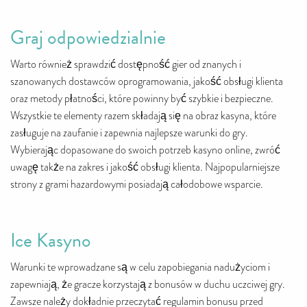
Graj odpowiedzialnie
Warto również sprawdzić dostępność gier od znanych i
szanowanych dostawców oprogramowania, jakość obsługi klienta
oraz metody płatności, które powinny być szybkie i bezpieczne.
Wszystkie te elementy razem składają się na obraz kasyna, które
zasługuje na zaufanie i zapewnia najlepsze warunki do gry.
Wybierając dopasowane do swoich potrzeb kasyno online, zwróć
uwagę także na zakres i jakość obsługi klienta. Najpopularniejsze
strony z grami hazardowymi posiadają całodobowe wsparcie.
Ice Kasyno
Warunki te wprowadzane są w celu zapobiegania nadużyciom i
zapewniają, że gracze korzystają z bonusów w duchu uczciwej gry.
Zawsze należy dokładnie przeczytać regulamin bonusu przed