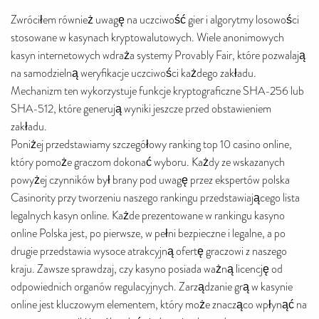
Zwróciłem również uwagę na uczciwość gier i algorytmy losowości
stosowane w kasynach kryptowalutowych. Wiele anonimowych
kasyn internetowych wdraża systemy Provably Fair, które pozwalają
na samodzielną weryfikacje uczciwości każdego zakładu.
Mechanizm ten wykorzystuje funkcje kryptograficzne SHA-256 lub
SHA-512, które generują wyniki jeszcze przed obstawieniem
zakładu.
Poniżej przedstawiamy szczegółowy ranking top 10 casino online,
który pomoże graczom dokonać wyboru. Każdy ze wskazanych
powyżej czynników był brany pod uwagę przez ekspertów polska
Casinority przy tworzeniu naszego rankingu przedstawiającego lista
legalnych kasyn online. Każde prezentowane w rankingu kasyno
online Polska jest, po pierwsze, w pełni bezpieczne i legalne, a po
drugie przedstawia wysoce atrakcyjną ofertę graczowi z naszego
kraju. Zawsze sprawdzaj, czy kasyno posiada ważną licencję od
odpowiednich organów regulacyjnych. Zarządzanie grą w kasynie
online jest kluczowym elementem, który może znacząco wpłynąć na