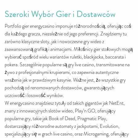
Szeroki Wybór Gier i Dostawców
Portfolio gier energycasino imponuje różnorodnością, oferując coś
dla każdego gracza, niezależnie od jego preferencji. Znajdziemy tu
zarówno klasyczne sloty, jak i nowoczesne gry wideo z
zaawansowaną grafiką i animacjami. Miłośnicy gier stołowych mogą
wybierać spośród wielu wariantów ruletki, blackjacka, baccarata i
pokera. Szczególnie popularne są gry live casino, transmitowane na
żywo z profesjonalnymi krupierami, co zapewnia autentyczne
wrażenia jak w prawdziwym kasynie. Ważne jest, że wszystkie gry
pochodzą od renomowanych dostawców, gwarantujących
uczciwość i losowość wyników.
W energycasino znajdziesz tytuły od takich gigantów jak NetEnt,
znany z innowacyjnych slotów wideo, Play’n GO, oferujący
popularne gry, takie jak Book of Dead, Pragmatic Play,
dostarczający różnorodne automaty z jackpotami, Evolution,
specjalizujący się w grach live casino, oraz Microgaming, oferujący