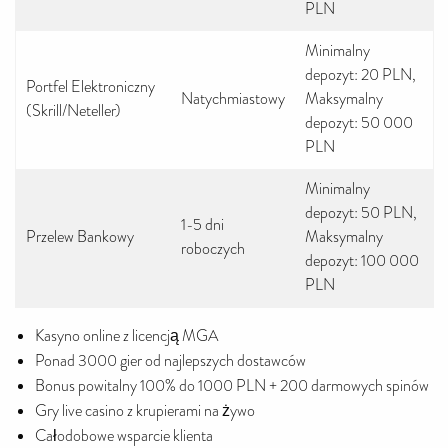
PLN
Minimalny
depozyt: 20 PLN,
Portfel Elektroniczny
Natychmiastowy
Maksymalny
(Skrill/Neteller)
depozyt: 50 000
PLN
Minimalny
depozyt: 50 PLN,
1-5 dni
Przelew Bankowy
Maksymalny
roboczych
depozyt: 100 000
PLN
Kasyno online z licencją MGA
Ponad 3000 gier od najlepszych dostawców
Bonus powitalny 100% do 1000 PLN + 200 darmowych spinów
Gry live casino z krupierami na żywo
Całodobowe wsparcie klienta