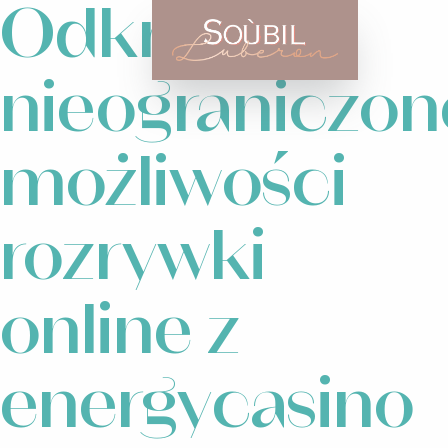
Odkryj
nieograniczon
możliwości
rozrywki
online z
energycasino