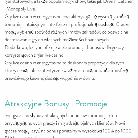
gier stołowych, a także popularne gry show, takie jak Dream Catcher
i Monopoly Live.
Gry live casino w energycasino charakteryzują się wysoką jakością
transmisji, intuicyjnym interfejsem i profesjonalną obsługą. Gracze
mogą wybierać spośród różnych limitów zakładów, co pozwala na
dostosowanie gry do własnych możliwości finansowych.
Dodatkowo, kasyno oferuje wiele promocji i bonusów dla graczy
korzystających z gier live casino.
Gry live casino w energycasino to doskonała propozycja dla tych,
którzy cenią sobie autentyczne wrażenia i chcą poczuć atmosferę
prawdziwego kasyna, siedząc wygodnie w domu.
Atrakcyjne Bonusy i Promocje
energycasino słynie z atrakcyjnych bonusów i promocji, które
przyciągają nowych graczy i nagradzają lojalnych klientów. Nowi
gracze mogą liczyć na bonus powitalny w wysokości 100% do 1000