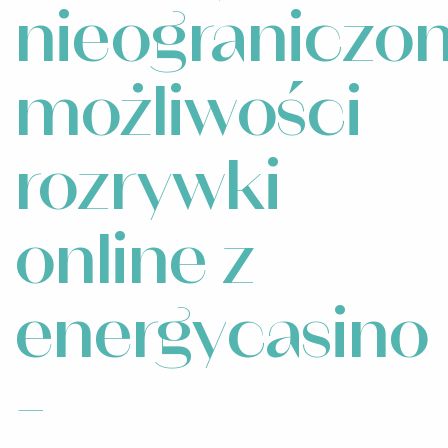
nieograniczo
możliwości
rozrywki
online z
energycasino
–