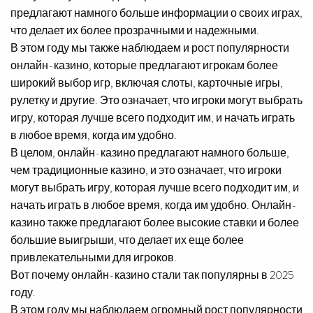
предлагают намного больше информации о своих играх,
что делает их более прозрачными и надежными.
В этом году мы также наблюдаем и рост популярности
онлайн-казино, которые предлагают игрокам более
широкий выбор игр, включая слоты, карточные игры,
рулетку и другие. Это означает, что игроки могут выбрать
игру, которая лучше всего подходит им, и начать играть
в любое время, когда им удобно.
В целом, онлайн-казино предлагают намного больше,
чем традиционные казино, и это означает, что игроки
могут выбрать игру, которая лучше всего подходит им, и
начать играть в любое время, когда им удобно. Онлайн-
казино также предлагают более высокие ставки и более
большие выигрыши, что делает их еще более
привлекательными для игроков.
Вот почему онлайн-казино стали так популярны в 2025
году.
В этом году мы наблюдаем огромный рост популярности