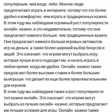
популярным, чем когда-либо. Многие люди
предпочитают играть в интернете, потому что это более
удобно и комфортно, чем играть в традиционных казино.
В этом году мы наблюдаем огромный рост популярности
онлайн-казино, и это неудивительно, потому что они
предлагают намного больше, чем традиционные казино.
Они предлагают намного больше игровых автоматов,
игр на деньги, а также более широкий выбор бонусов и
акций. Это означает, что игроки могут выбрать игру,
которая лучше всего подходит им, и начать играть в
любое время, когда им удобно. Онлайн-казино также
предлагают более высокие ставки и более большие
выигрыши, что делает их еще более привлекательными
для игроков.
В этом году мы наблюдаем также и рост популярности
топ казино онлайн. Это означает, что игроки могут
выбрать из лучших онлайн-казино, которые предлагают
им лучшие условия для игры. Онлайн-казино также