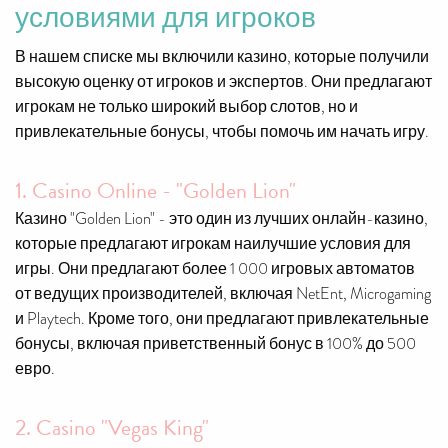
условиями для игроков
В нашем списке мы включили казино, которые получили
высокую оценку от игроков и экспертов. Они предлагают
игрокам не только широкий выбор слотов, но и
привлекательные бонусы, чтобы помочь им начать игру.
1. Casino Online - "Golden Lion"
Казино "Golden Lion" - это один из лучших онлайн-казино,
которые предлагают игрокам наилучшие условия для
игры. Они предлагают более 1 000 игровых автоматов
от ведущих производителей, включая NetEnt, Microgaming
и Playtech. Кроме того, они предлагают привлекательные
бонусы, включая приветственный бонус в 100% до 500
евро.
2. Casino "Vegas King"