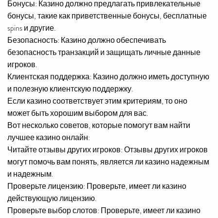
Бонусы: Казино должно предлагать привлекательные
бонусы, такие как приветственные бонусы, бесплатные
spins и другие.
Безопасность: Казино должно обеспечивать
безопасность транзакций и защищать личные данные
игроков.
Клиентская поддержка: Казино должно иметь доступную
и полезную клиентскую поддержку.
Если казино соответствует этим критериям, то оно
может быть хорошим выбором для вас.
Вот несколько советов, которые помогут вам найти
лучшее казино онлайн:
Читайте отзывы других игроков: Отзывы других игроков
могут помочь вам понять, является ли казино надежным
и надежным.
Проверьте лицензию: Проверьте, имеет ли казино
действующую лицензию.
Проверьте выбор слотов: Проверьте, имеет ли казино