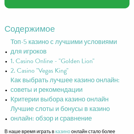
Содержимое
Топ-5 казино с лучшими условиями
для игроков
1. Casino Online - "Golden Lion"
2. Casino "Vegas King"
Как выбрать лучшее казино онлайн:
советы и рекомендации
Критерии выбора казино онлайн
Лучшие слоты и бонусы в казино
онлайн: обзор и сравнение
В наше время играть в
казино
онлайн стало более