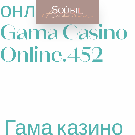
онлайн -
Gama Casino
Online.452
Гама казино