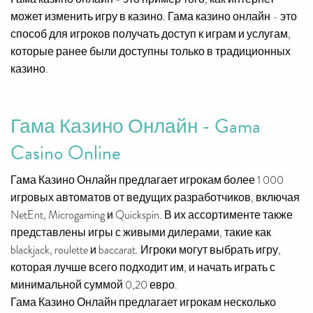
может изменить игру в казино. Гама казино онлайн - это
способ для игроков получать доступ к играм и услугам,
которые ранее были доступны только в традиционных
казино.
Гама Казино Онлайн - Gama
Casino Online
Гама Казино Онлайн предлагает игрокам более 1 000
игровых автоматов от ведущих разработчиков, включая
NetEnt, Microgaming и Quickspin. В их ассортименте также
представлены игры с живыми дилерами, такие как
blackjack, roulette и baccarat. Игроки могут выбрать игру,
которая лучше всего подходит им, и начать играть с
минимальной суммой 0,20 евро.
Гама Казино Онлайн предлагает игрокам несколько