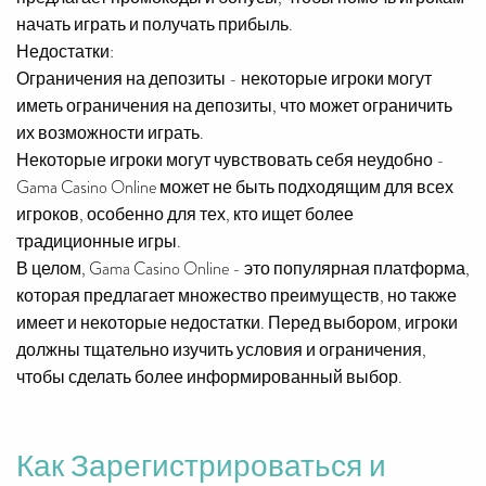
начать играть и получать прибыль.
Недостатки:
Ограничения на депозиты - некоторые игроки могут
иметь ограничения на депозиты, что может ограничить
их возможности играть.
Некоторые игроки могут чувствовать себя неудобно -
Gama Casino Online может не быть подходящим для всех
игроков, особенно для тех, кто ищет более
традиционные игры.
В целом, Gama Casino Online - это популярная платформа,
которая предлагает множество преимуществ, но также
имеет и некоторые недостатки. Перед выбором, игроки
должны тщательно изучить условия и ограничения,
чтобы сделать более информированный выбор.
Как Зарегистрироваться и