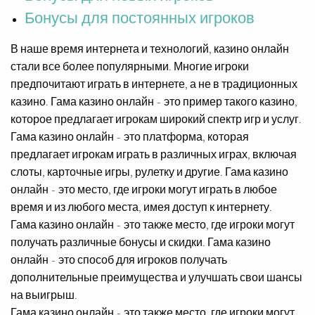
Бонусы для постоянных игроков
В наше время интернета и технологий, казино онлайн
стали все более популярными. Многие игроки
предпочитают играть в интернете, а не в традиционных
казино. Гама казино онлайн - это пример такого казино,
которое предлагает игрокам широкий спектр игр и услуг.
Гама казино онлайн - это платформа, которая
предлагает игрокам играть в различных играх, включая
слоты, карточные игры, рулетку и другие. Гама казино
онлайн - это место, где игроки могут играть в любое
время и из любого места, имея доступ к интернету.
Гама казино онлайн - это также место, где игроки могут
получать различные бонусы и скидки. Гама казино
онлайн - это способ для игроков получать
дополнительные преимущества и улучшать свои шансы
на выигрыш.
Гама казино онлайн - это также место, где игроки могут