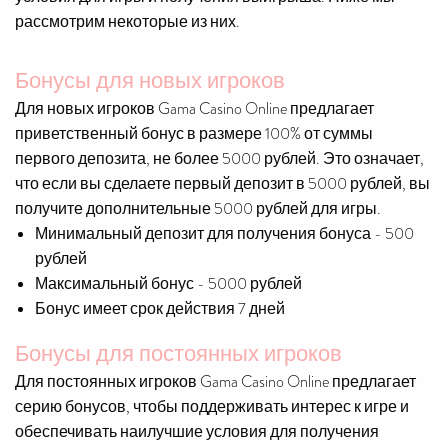
рассмотрим некоторые из них.
Бонусы для новых игроков
Для новых игроков Gama Casino Online предлагает
приветственный бонус в размере 100% от суммы
первого депозита, не более 5000 рублей. Это означает,
что если вы сделаете первый депозит в 5000 рублей, вы
получите дополнительные 5000 рублей для игры.
Минимальный депозит для получения бонуса - 500
рублей
Максимальный бонус - 5000 рублей
Бонус имеет срок действия 7 дней
Бонусы для постоянных игроков
Для постоянных игроков Gama Casino Online предлагает
серию бонусов, чтобы поддерживать интерес к игре и
обеспечивать наилучшие условия для получения