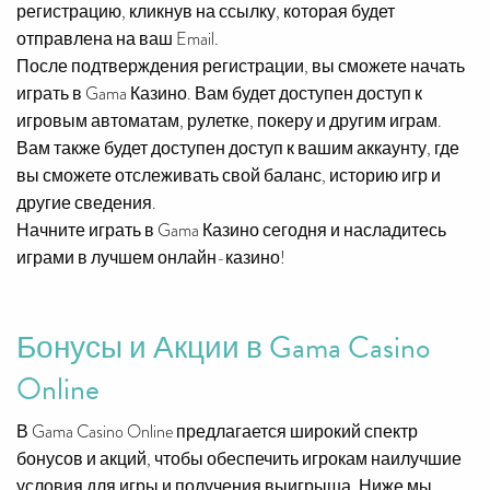
регистрацию, кликнув на ссылку, которая будет
отправлена на ваш Email.
После подтверждения регистрации, вы сможете начать
играть в Gama Казино. Вам будет доступен доступ к
игровым автоматам, рулетке, покеру и другим играм.
Вам также будет доступен доступ к вашим аккаунту, где
вы сможете отслеживать свой баланс, историю игр и
другие сведения.
Начните играть в Gama Казино сегодня и насладитесь
играми в лучшем онлайн-казино!
Бонусы и Акции в Gama Casino
Online
В Gama Casino Online предлагается широкий спектр
бонусов и акций, чтобы обеспечить игрокам наилучшие
условия для игры и получения выигрыша. Ниже мы