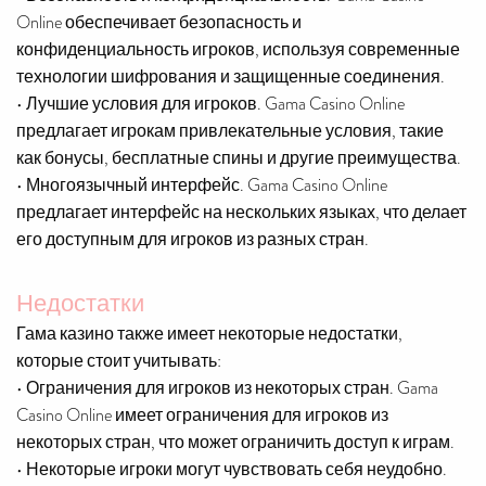
Online обеспечивает безопасность и
конфиденциальность игроков, используя современные
технологии шифрования и защищенные соединения.
• Лучшие условия для игроков. Gama Casino Online
предлагает игрокам привлекательные условия, такие
как бонусы, бесплатные спины и другие преимущества.
• Многоязычный интерфейс. Gama Casino Online
предлагает интерфейс на нескольких языках, что делает
его доступным для игроков из разных стран.
Недостатки
Гама казино также имеет некоторые недостатки,
которые стоит учитывать:
• Ограничения для игроков из некоторых стран. Gama
Casino Online имеет ограничения для игроков из
некоторых стран, что может ограничить доступ к играм.
• Некоторые игроки могут чувствовать себя неудобно.