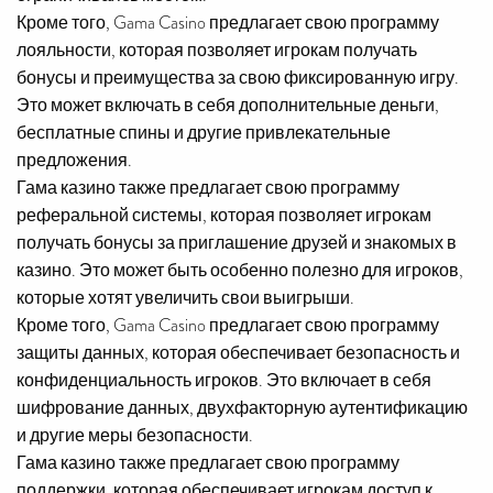
Кроме того, Gama Casino предлагает свою программу
лояльности, которая позволяет игрокам получать
бонусы и преимущества за свою фиксированную игру.
Это может включать в себя дополнительные деньги,
бесплатные спины и другие привлекательные
предложения.
Гама казино также предлагает свою программу
реферальной системы, которая позволяет игрокам
получать бонусы за приглашение друзей и знакомых в
казино. Это может быть особенно полезно для игроков,
которые хотят увеличить свои выигрыши.
Кроме того, Gama Casino предлагает свою программу
защиты данных, которая обеспечивает безопасность и
конфиденциальность игроков. Это включает в себя
шифрование данных, двухфакторную аутентификацию
и другие меры безопасности.
Гама казино также предлагает свою программу
поддержки, которая обеспечивает игрокам доступ к