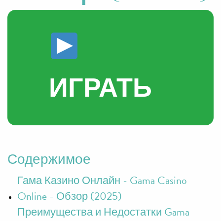
ИГРАТЬ
Содержимое
Гама Казино Онлайн - Gama Casino
Online - Обзор (2025)
Преимущества и Недостатки Gama