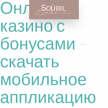
Онлайн
казино с
бонусами –
скачать
мобильное
аппликацию