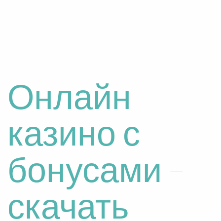
Онлайн
казино с
бонусами –
скачать