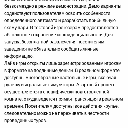
безвозмездно в режиме демонстрации. Демо варианты
содействуют пользователям освоить особенности
определенного автомата и разработать прибыльную
схему пари. В тестовой игре юзерам предоставляется
абсолютное сохранение конфиденциальности. Для
запуска безоплатной развлечения посетителям
заведения не обязательно сообщать личные
информацию.
Лайв игры открыты лишь зарегистрированным игрокам
в формате на подлинные деньги. В реальном формате
доступны многообразные настольные игры, включая
рулетку и игральные симуляторы. Азартный процесс
осуществляется в специфически подготовленной
комнате, откуда ведется прямая трансляция в реальном
времени. Посетителям доступны все действия крупье,
следовательно можно не переживать в честности
проведенных туров.