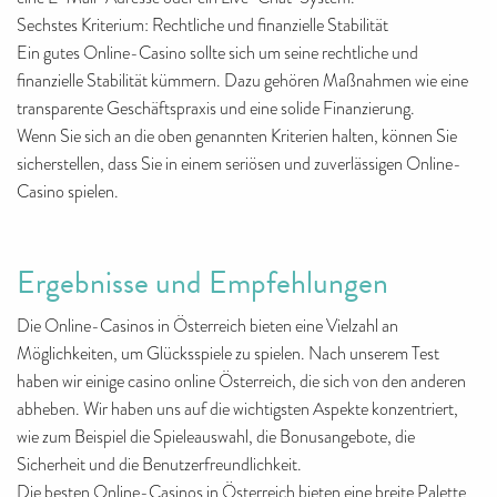
Sechstes Kriterium: Rechtliche und finanzielle Stabilität
Ein gutes Online-Casino sollte sich um seine rechtliche und
finanzielle Stabilität kümmern. Dazu gehören Maßnahmen wie eine
transparente Geschäftspraxis und eine solide Finanzierung.
Wenn Sie sich an die oben genannten Kriterien halten, können Sie
sicherstellen, dass Sie in einem seriösen und zuverlässigen Online-
Casino spielen.
Ergebnisse und Empfehlungen
Die Online-Casinos in Österreich bieten eine Vielzahl an
Möglichkeiten, um Glücksspiele zu spielen. Nach unserem Test
haben wir einige casino online Österreich, die sich von den anderen
abheben. Wir haben uns auf die wichtigsten Aspekte konzentriert,
wie zum Beispiel die Spieleauswahl, die Bonusangebote, die
Sicherheit und die Benutzerfreundlichkeit.
Die besten Online-Casinos in Österreich bieten eine breite Palette