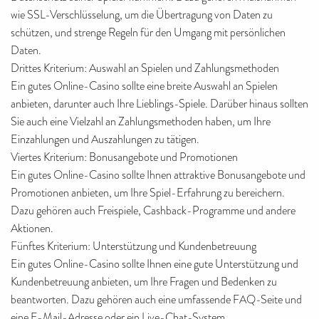
wie SSL-Verschlüsselung, um die Übertragung von Daten zu
schützen, und strenge Regeln für den Umgang mit persönlichen
Daten.
Drittes Kriterium: Auswahl an Spielen und Zahlungsmethoden
Ein gutes Online-Casino sollte eine breite Auswahl an Spielen
anbieten, darunter auch Ihre Lieblings-Spiele. Darüber hinaus sollten
Sie auch eine Vielzahl an Zahlungsmethoden haben, um Ihre
Einzahlungen und Auszahlungen zu tätigen.
Viertes Kriterium: Bonusangebote und Promotionen
Ein gutes Online-Casino sollte Ihnen attraktive Bonusangebote und
Promotionen anbieten, um Ihre Spiel-Erfahrung zu bereichern.
Dazu gehören auch Freispiele, Cashback-Programme und andere
Aktionen.
Fünftes Kriterium: Unterstützung und Kundenbetreuung
Ein gutes Online-Casino sollte Ihnen eine gute Unterstützung und
Kundenbetreuung anbieten, um Ihre Fragen und Bedenken zu
beantworten. Dazu gehören auch eine umfassende FAQ-Seite und
eine E-Mail-Adresse oder ein Live-Chat-System.