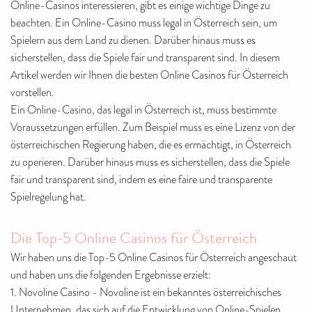
Online-Casinos interessieren, gibt es einige wichtige Dinge zu
beachten. Ein Online-Casino muss legal in Österreich sein, um
Spielern aus dem Land zu dienen. Darüber hinaus muss es
sicherstellen, dass die Spiele fair und transparent sind. In diesem
Artikel werden wir Ihnen die besten Online Casinos für Österreich
vorstellen.
Ein Online-Casino, das legal in Österreich ist, muss bestimmte
Voraussetzungen erfüllen. Zum Beispiel muss es eine Lizenz von der
österreichischen Regierung haben, die es ermächtigt, in Österreich
zu operieren. Darüber hinaus muss es sicherstellen, dass die Spiele
fair und transparent sind, indem es eine faire und transparente
Spielregelung hat.
Die Top-5 Online Casinos für Österreich
Wir haben uns die Top-5 Online Casinos für Österreich angeschaut
und haben uns die folgenden Ergebnisse erzielt:
1. Novoline Casino - Novoline ist ein bekanntes österreichisches
Unternehmen, das sich auf die Entwicklung von Online-Spielen