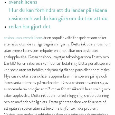
svensk licens
Hur du kan förhindra att du landar på sådana
casino och vad du kan göra om du tror att du
redan har gjort det
casino utan svensk licens
är en populär valfri för spelare som söker
alternativ utan de vanliga begränsningarna. Detta inkluderar casinon
utan svensk licens som erbjuder en omedelbar och oavbrutet
spelupplevelse. Dessa casinon utnyttjar teknologier som Trustly och
BankID för en säker och konfidensial betalning. Detta gör att spelare
kan spela utan att behöva bekymra sig för spelpaus eller andra regler.
Nya casino utan svensk licens uppmärksammar spelare på nya och
intressanta alternativ på marknaden. Dessa casinon använder sig av
avancerade teknologier som Zimpler för att säkerställa en smidig och
säker upplevelse. Detta inkluderar enkel inloggning, snabb betalning
och en användarvänlig plats. Detta gör att spelare kan fokusera på
att njuta av spelen utan att bekymra sig för tekniska problem.
Casino utan spelpaus erbjuder spelare en oavbrutet och omedelbar