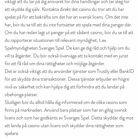
viktigt att du tar på dig ansvaret för dina handlingar och tar steg för
att skydda dig själv. Kontakta direkt det casino du tror att du har
spelat på för att bekräfta om det har en svensk licens. Om det inte
har, bör du se till att du inte fortsätter att spela med dina pengar där.
Om du har redan lagt ut pengar på ett sådant casino, bör du se till att
du rapporterar situationen till relevant myndighet, t.ex.
Spelmyndigheten Sveriges Spel. De kan ge dig råd och hjälp om du
vill ta åtgärder. Du bör också överväga att ta kontakt med en jurist
för att få råd om dina rättigheter och möjliga åtgärder.
Det är också viktigt att du använder tjänster som Trustly eller BankID
för att skydda dina transaktioner. Dessa tjänster erbjuder en högre
nivå av säkerhet och kan hjälpa dig att förhindra att du landar på
obehöriga platser.
Slutligen bör du alltid hålla dig informerad om de olika casino som
finns på marknaden. Använd bara platser som har en giltig svensk
licens och som har godkänts av Sveriges Spel. Detta skyddar dig mot
att landa på casino utan licens och skyddar dina rättigheter som
spelare.