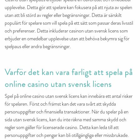
upplevelse. Detta gör att spelare kan fokusera på att njuta av spelen
utan att bli störd av regler eller begränsningar. Detta är särskilt
populärt för spelare som vill spela på ett sätt som passar deras livsstil
och preferenser. Detta inkluderar casinon utan svensk licens som
erbjuder en omedelbar upplevelse utan att behöva bekymra sig för
spelpaus eller andra begränsningar.
Varför det kan vara farligt att spela på
online casino utan svensk licens
Spel på online casino utan svensk licens kan innebära ett antal risker
för spelaren. Först och främst kan det vara svårt att skydda
personuppgifter och finansiella transaktioner. När du spelar på en
sida utan svensk licens, kan du inte räkna med samma skydd och
regler som gäller för licenserade casino. Detta kan leda till att
personuppgifter och pengar kan bli otillgängliga eller missbrukade.