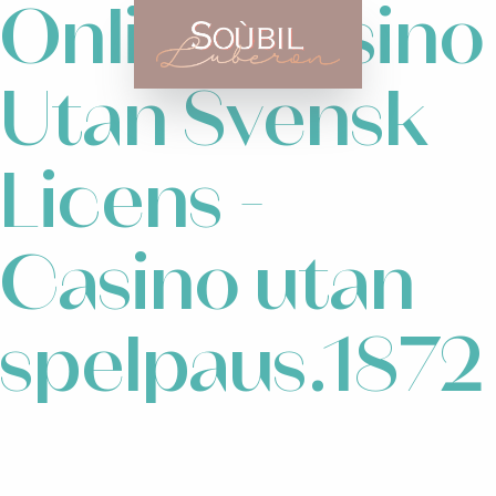
Online Casino
Utan Svensk
Licens -
Casino utan
spelpaus.1872