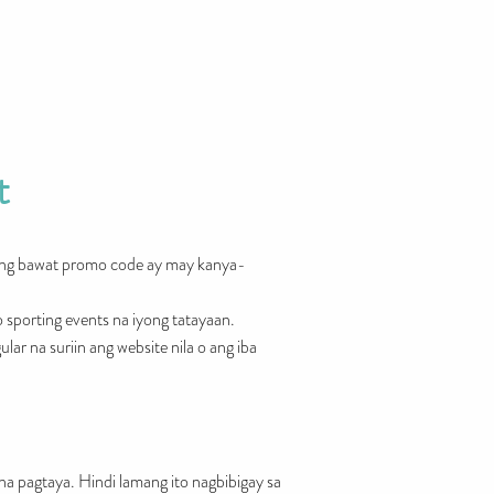
t
ng bawat promo code ay may kanya-
sporting events na iyong tatayaan.
 na suriin ang website nila o ang iba
a pagtaya. Hindi lamang ito nagbibigay sa