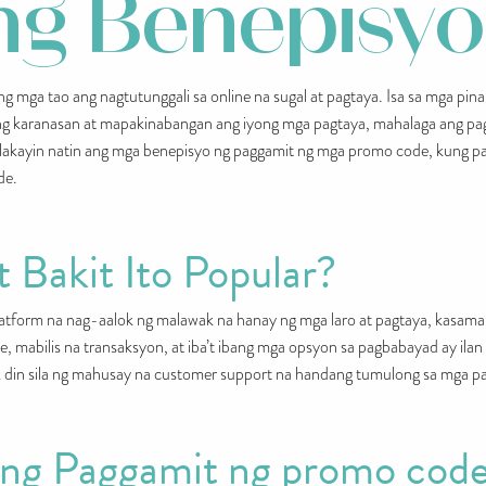
ng Benepisyo
mga tao ang nagtutunggali sa online na sugal at pagtaya. Isa sa mga pina
ng karanasan at mapakinabangan ang iyong mga pagtaya, mahalaga ang pa
tatalakayin natin ang mga benepisyo ng paggamit ng mga promo code, kung 
de.
t Bakit Ito Popular?
platform na nag-aalok ng malawak na hanay ng mga laro at pagtaya, kasama n
ce, mabilis na transaksyon, at iba’t ibang mga opsyon sa pagbabayad ay ilan
din sila ng mahusay na customer support na handang tumulong sa mga pan
ng Paggamit ng promo code 