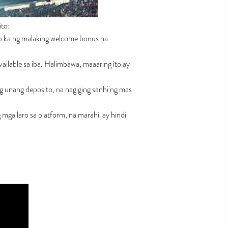
ito:
 ka ng malaking welcome bonus na
ailable sa iba. Halimbawa, maaaring ito ay
 unang deposito, na nagiging sanhi ng mas
a laro sa platform, na marahil ay hindi