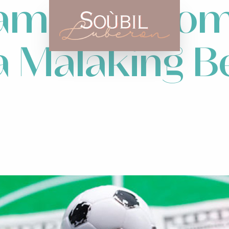
mit ng prom
a Malaking B