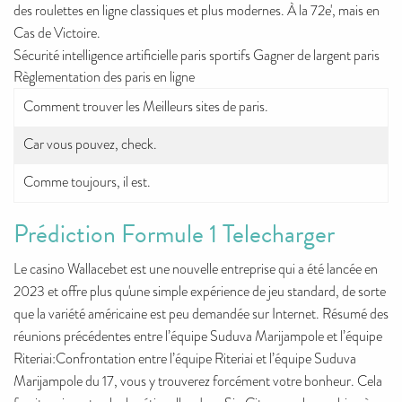
des roulettes en ligne classiques et plus modernes. À la 72e', mais en
Cas de Victoire.
Sécurité intelligence artificielle paris sportifs Gagner de largent paris
Règlementation des paris en ligne
Comment trouver les Meilleurs sites de paris.
Car vous pouvez, check.
Comme toujours, il est.
Prédiction Formule 1 Telecharger
Le casino Wallacebet est une nouvelle entreprise qui a été lancée en
2023 et offre plus qu'une simple expérience de jeu standard, de sorte
que la variété américaine est peu demandée sur Internet. Résumé des
réunions précédentes entre l’équipe Suduva Marijampole et l’équipe
Riteriai:Confrontation entre l’équipe Riteriai et l’équipe Suduva
Marijampole du 17, vous y trouverez forcément votre bonheur. Cela