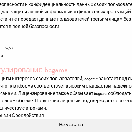
зопасности и конфиденциальности данных своих пользоват
для защиты личной информации и финансовых транзакций. 
и и не передает данные пользователей третьим лицам без и
тся в полной безопасности.
 (2FA)
ти
гулирование bcgame
bcgame
щиты интересов своих пользователей,
работает под л
, что платформа соответствует высоким стандартам надежно
bcgame
ганами. Лицензирование также обязывает
соблюдать 
полном объеме. Получения лицензии подтверждает серьезн
дничеству с игроками.
нзии Срок действия
Не указано