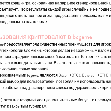
яется краш-игра, основанная на заранее сгенерированной ц
рантирует, что результаты каждой игры случайны и не подв
инципов ответственной игры, предоставляя пользователям 
оведенным на платформе.
зования криптовалют в bcgame
me
предоставляет ряд существенных преимуществ для игрок
я технологии блокчейн, которая делает невозможным взлом
внению с традиционными способами оплаты. В-третьих, это 
счет и выводить выигрыши. В-четвертых, это анонимность,
оих финансовых операций.
bcgame
ддерживаемыми
, являются Bitcoin (BTC), Ethereum (ETH),
кий выбор для пользователей, позволяя им использовать на
но работает над расширением списка поддерживаемых крип
(токен платформы) даёт дополнительные бонусы и преимущ
туп к закрытым турнирам.