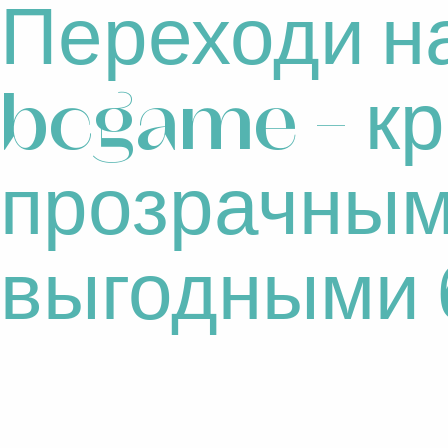
Переходи н
bcgame – кр
прозрачным
выгодными 