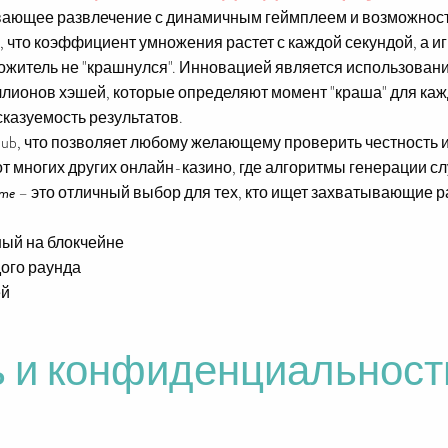
вающее развлечение с динамичным геймплеем и возможнос
м, что коэффициент умножения растет с каждой секундой, а 
ножитель не "крашнулся". Инновацией является использован
ллионов хэшей, которые определяют момент "краша" для каж
казуемость результатов.
ub, что позволяет любому желающему проверить честность и
т многих других онлайн-казино, где алгоритмы генерации с
me
– это отличный выбор для тех, кто ищет захватывающие 
ый на блокчейне
ого раунда
ей
 и конфиденциальност