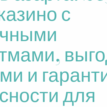
казино с
ачными
тмами, выг
ми и гарант
сности для