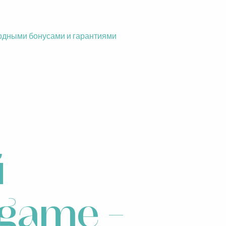
годными бонусами и гарантиями
й
cgame –