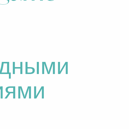
одными
иями