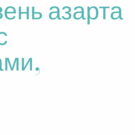
вень азарта
с
ами,