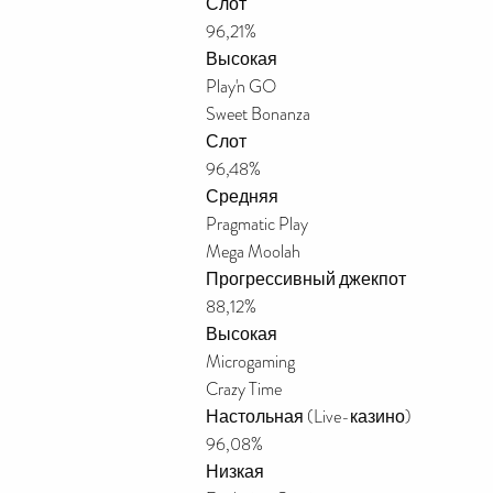
Слот
96,21%
Высокая
Play'n GO
Sweet Bonanza
Слот
96,48%
Средняя
Pragmatic Play
Mega Moolah
Прогрессивный джекпот
88,12%
Высокая
Microgaming
Crazy Time
Настольная (Live-казино)
96,08%
Низкая