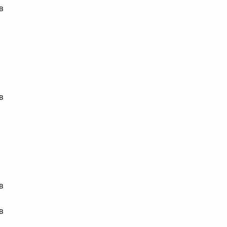
в
в
в
в