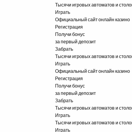
Тысячи игровых автоматов и столо
Играть
Официальный сайт онлайн казино
Регистрация
Получи бонус
за первый депозит
Забрать
Тысячи игровых автоматов и столо
Играть
Официальный сайт онлайн казино
Регистрация
Получи бонус
за первый депозит
Забрать
Тысячи игровых автоматов и столо
Играть
Тысячи игровых автоматов и столо
Играть