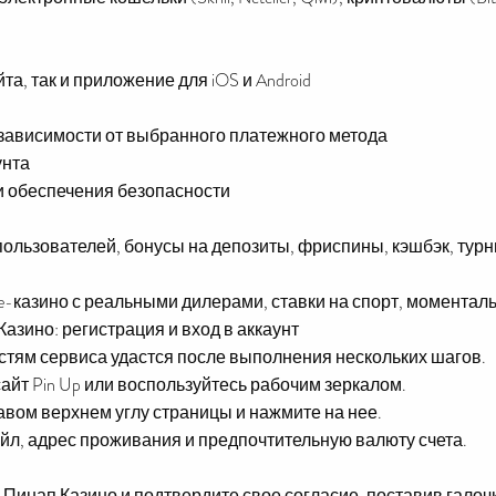
а, так и приложение для iOS и Android
в зависимости от выбранного платежного метода
унта
 и обеспечения безопасности
ользователей, бонусы на депозиты, фриспины, кэшбэк, тур
ive-казино с реальными дилерами, ставки на спорт, момента
Казино: регистрация и вход в аккаунт
стям сервиса удастся после выполнения нескольких шагов.
йт Pin Up или воспользуйтесь рабочим зеркалом.
авом верхнем углу страницы и нажмите на нее.
йл, адрес проживания и предпочтительную валюту счета.