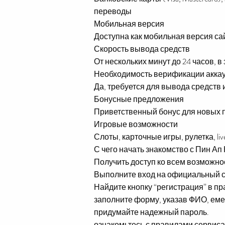
переводы
Мобильная версия
Доступна как мобильная версия сайт
Скорость вывода средств
От нескольких минут до 24 часов, 
Необходимость верификации акка
Да, требуется для вывода средств
Бонусные предложения
Приветственный бонус для новых п
Игровые возможности
Слоты, карточные игры, рулетка, l
С чего начать знакомство с Пин Ап 
Получить доступ ко всем возможно
Выполните вход на официальный са
Найдите кнопку “регистрация” в пр
заполните форму, указав ФИО, еме
придумайте надежный пароль.