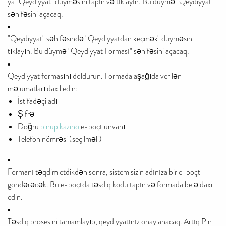
ya "Qeydiyyat" düyməsini tapın və tıklayın. Bu düymə "Qeydiyyat"
səhifəsini açacaq.
"Qeydiyyat" səhifəsində "Qeydiyyatdan keçmək" düyməsini
tıklayın. Bu düymə "Qeydiyyat Forması" səhifəsini açacaq.
Qeydiyyat formasını doldurun. Formada aşağıda verilən
məlumatları daxil edin:
İstifadəçi adı
Şifrə
Doğru
pinup kazino
e-poçt ünvanı
Telefon nömrəsi (seçilməli)
Formanı təqdim etdikdən sonra, sistem sizin adınıza bir e-poçt
göndərəcək. Bu e-poçtda təsdiq kodu tapın və formada belə daxil
edin.
Təsdiq prosesini tamamlayıb, qeydiyyatınız onaylanacaq. Artıq Pin