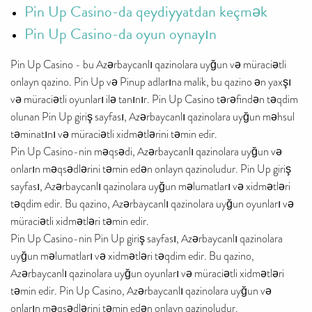
Pin Up Casino-da qeydiyyatdan keçmək
Pin Up Casino-da oyun oynayın
Pin Up Casino - bu Azərbaycanlı qazinolara uyğun və müraciətli
onlayn qazino. Pin Up və Pinup adlarına malik, bu qazino ən yaxşı
və müraciətli oyunları ilə tanınır. Pin Up Casino tərəfindən təqdim
olunan Pin Up giriş sayfası, Azərbaycanlı qazinolara uyğun məhsul
təminatını və müraciətli xidmətlərini təmin edir.
Pin Up Casino-nin məqsədi, Azərbaycanlı qazinolara uyğun və
onların məqsədlərini təmin edən onlayn qazinoludur. Pin Up giriş
sayfası, Azərbaycanlı qazinolara uyğun məlumatları və xidmətləri
təqdim edir. Bu qazino, Azərbaycanlı qazinolara uyğun oyunları və
müraciətli xidmətləri təmin edir.
Pin Up Casino-nin Pin Up giriş sayfası, Azərbaycanlı qazinolara
uyğun məlumatları və xidmətləri təqdim edir. Bu qazino,
Azərbaycanlı qazinolara uyğun oyunları və müraciətli xidmətləri
təmin edir. Pin Up Casino, Azərbaycanlı qazinolara uyğun və
onların məqsədlərini təmin edən onlayn qazinoludur.