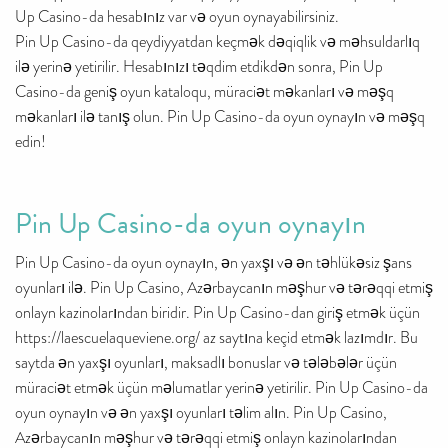
Up Casino-da hesabınız var və oyun oynayabilirsiniz.
Pin Up Casino-da qeydiyyatdan keçmək dəqiqlik və məhsuldarlıq
ilə yerinə yetirilir. Hesabınızı təqdim etdikdən sonra, Pin Up
Casino-da geniş oyun kataloqu, müraciət məkanları və məşq
məkanları ilə tanış olun. Pin Up Casino-da oyun oynayın və məşq
edin!
Pin Up Casino-da oyun oynayın
Pin Up Casino-da oyun oynayın, ən yaxşı və ən təhlükəsiz şans
oyunları ilə. Pin Up Casino, Azərbaycanın məşhur və tərəqqi etmiş
onlayn kazinolarından biridir. Pin Up Casino-dan giriş etmək üçün
https://laescuelaqueviene.org/ az saytına keçid etmək lazımdır. Bu
saytda ən yaxşı oyunları, maksadlı bonuslar və tələbələr üçün
müraciət etmək üçün məlumatlar yerinə yetirilir. Pin Up Casino-da
oyun oynayın və ən yaxşı oyunları təlim alın. Pin Up Casino,
Azərbaycanın məşhur və tərəqqi etmiş onlayn kazinolarından