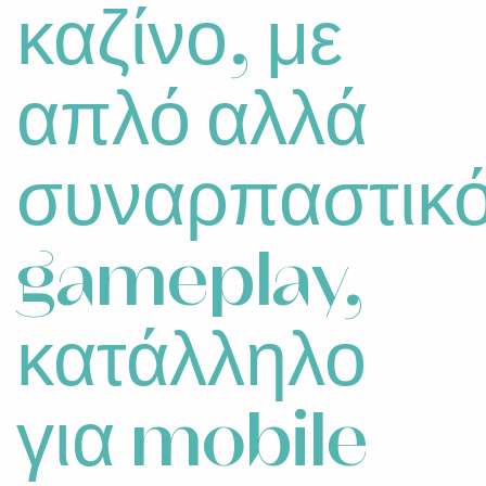
καζίνο, με
απλό αλλά
συναρπαστικ
gameplay,
κατάλληλο
για mobile