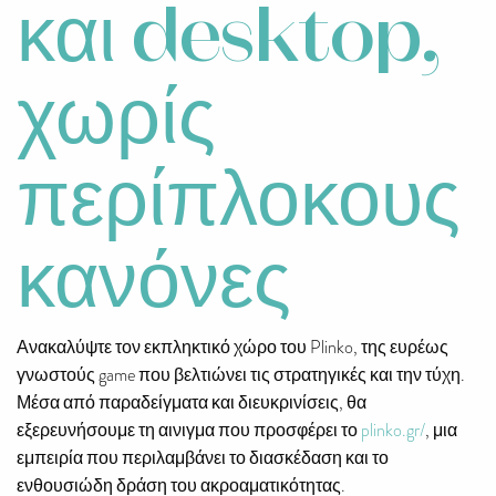
και desktop,
χωρίς
περίπλοκους
κανόνες
Ανακαλύψτε τον εκπληκτικό χώρο του Plinko, της ευρέως
γνωστούς game που βελτιώνει τις στρατηγικές και την τύχη.
Μέσα από παραδείγματα και διευκρινίσεις, θα
εξερευνήσουμε τη αινιγμα που προσφέρει το
plinko.gr/
, μια
εμπειρία που περιλαμβάνει το διασκέδαση και το
ενθουσιώδη δράση του ακροαματικότητας.