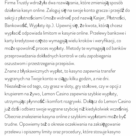
Firma Trustly wdrożyła dwa rozwiązania, które zmieniają sposób
działania kasyn online. Zaloguj się na swoje konto gracza i przejdź do
sekcji z płatnościami (może widnieć pod nazwą Kasjer, Płatności,
Bankowość, Wypłaty itp.). Upewnij się, że kwota, którą chcesz
wypłacić odpowiada limitom w kasynie online. Przelewy bankowe i
karty kredytowe często wymagają wielu kroków i weryfikacji, co
może spowolnić proces wypłaty. Metody te wymagają od banków
przeprowadzania dokładnych kontroli w celu zapobiegania
oszustwom i przestrzegania przepisów.
Znane z błyskawicznych wypłat, to kasyno zapewnia transfer
wygranych na Twoje konto w ciągu kilku godzin, a nie dni.
Niezależnie od tego, czy grasz w sloty, gry stołowe, czy w opcji z
krupierem na żywo, Lemon Casino zapewnia szybkie wypłaty,
utrzymując płynność i komfort rozgrywki. Dołącz do Lemon Casino
już dziś i odbierz swoje wygrane szybciej niż kiedykolwiek wcześniej.
Obecnie znalezienie kasyna online z szybkimi wypłatami może być
trudne. Opowiemy też o okresie oczekiwania na zaksięgowanie
przelewu i opiszemy limity oraz procedury, które stosuje kasyno