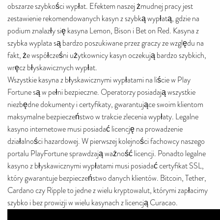
obszarze szybkości wypłat. Efektem naszej żmudnej pracy jest
zestawienie rekomendowanych kasyn z szybką wypłatą, gdzie na
podium znalazły się kasyna Lemon, Bison i Bet on Red. Kasyna z
szybka wyplata są bardzo poszukiwane przez graczy ze względu na
fakt, że współcześni użytkownicy kasyn oczekują bardzo szybkich,
wręcz błyskawicznych wypłat.
Wszystkie kasyna z błyskawicznymi wypłatami na liście w Play
Fortune są w pełni bezpieczne. Operatorzy posiadają wszystkie
niezbędne dokumenty i certyfikaty, gwarantujące swoim klientom
maksymalne bezpieczeństwo w trakcie zlecenia wypłaty. Legalne
kasyno internetowe musi posiadać licencję na prowadzenie
działalności hazardowej. W pierwszej kolejności fachowcy naszego
portalu PlayFortune sprawdzają ważność licencji. Ponadto legalne
kasyno z błyskawicznymi wypłatami musi posiadać certyfikat SSL,
który gwarantuje bezpieczeństwo danych klientów. Bitcoin, Tether,
Cardano czy Ripple to jedne z wielu kryptowalut, którymi zapłacimy
szybko i bez prowizji w wielu kasynach z licencją Curacao.