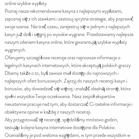
online szybkie wypłaty.
Poznaj nasze rekomendowane kasyna z najlepszymi wypłatami,
zapoznaj się z ich stawkami i zastosuj sprytne strategie, aby poprawić
swoje szanse. Nie trać czasu, zarejestruj się w jednym z najlepszych
kasyn już dziś i sięgnij po wysokie wygrane. Przedstawiamy najlepsze
naszym zdaniem kasyna online, które gwarantują szybkie wypłaty
wygranych.
Oferujemy szczegółowe recenzje oraz najnowsze informacje o
legalnych kasynach internetowych, które akceptują polskich graczy.
Dbamy także o to, byś zawsze miał dostęp do najnowszych i
najlepszych ofert bonusowych. Zajrzyj do naszych recenzji kasyn i
bonusów, aby dowiedzieć się więcej i znaleźć idealną stronę, która
spełni wszystkie Twoje oczekiwania. Nasz zespół ekspertów
nieustannie pracuje nad tym, aby dostarczać Ci rzetelne informacje i
obiektywne opinie w każdej z naszych recenzji.
Aby przygotować tę recenzję, spędziliśmy mnóstwo godzin,
testując kolejne kasyna internetowe dostępne dla Polaków.
Ocenialiśmy je pod wieloma względami, w tym przede wszystkim w