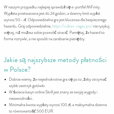
W naszym przypadku najlepiej sprawdził się e-portfel MiFinity.
Wypłata przetwarzana jest do 24 godzin, a dzienny limit wypłat
wynosi 50– zł. Odpowiedzialna gra jest kluczowa dla bezpiecznego
hazardu. Graj odpowiedzialnie,
https://vulkan-vegas.pro/
nie ryzykuj
więcej, niż możesz sobie pozwolić stracić. Pamiętaj, że hazard to
forma rozrywki, a nie sposób na zarabianie pieniędzy.
Jakie są najszybsze metody płatności
w Polsce?
Dobrze wiemy, że niejednokrotnie gra się po to, żeby otrzymać
szybki zastrzyk gotówki.
W świecie kasyn online Skrill jest znany ze swojej wygody i
niezawodności.
Minimalna kwota wypłaty wynosi 100 zł, a maksymalna dzienna
to równowartość 500 EUR.