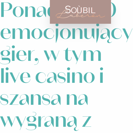
Ponad 3000
emocjonując
gier, w tym
live casino i
szansa na
wygraną z