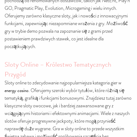
pochodzą od renomowanych dostawców, takich jak NetEnt, Play’n
GO, Pragmatic Play, Evolution, Microgaming i wielu innych.
Oferujemy zarówno klasyczne sloty, jak i nowości z innowacyjnymi
funkcjami, zapewniając niezapomniane wrażenia z gry. Możliwość
gry w trybie demo pozwala na zapoznanie się z grami przed
postawieniem prawdziwych stawek, co jest idealne dla
początkujących.
Sloty Online – Królestwo Tematycznych
Przygód
Sloty online to zdecydowanie najpopularniejsza kategoria gier w
energy casino
. Oferujemy szeroki wybór tytułów, które różnią się
tematyką, grafiką i funkcjami bonusowymi. Znajdziesz tutaj zarówno
klasyczne sloty owocowe, jak i bardziej zaawansowane gry z
wciągającymi historiami i efektownymi animacjami. Wiele z naszych
slotów oferuje progresywne jackpoty, które mogą przynieść
naprawdę duże wygrane. Gra w sloty online to przede wszystkim
świetna zabawa i możliwość spróbowania szczęścia bez