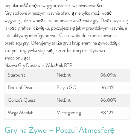
popularność dzięki swojej prostocie i widowiskowości.
Gry stołowe w naszym kasynie oferują nie tylko możliwość
wygranej, ale również niezapomniane wrażenia z gry. Dzięki wysokiej
jakości grafice i dźwięku, poczujesz się jak w prawdziwym kasynie, a
interaktywny interfejs pozwoli Ci na swobodne kontrolowanie
przebiegu gry. Oferujemy także gry z krupierami na żywo, dzięki
którym rozgrywka staje się jeszcze bardziej realistyczna i
emocjonująca.
Nazwa Gry Dostawca Wskaźnik RTP
Starburst
NetEnt
96.09%
Book of Dead
Play’n GO
96.21%
Gonzo’s Quest
NetEnt
96.00%
Mega Moolah
Microgaming
88.12%
Gry na Żywo – Poczuj Atmosferę