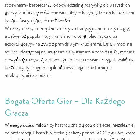
zapewniamy bezpieczną i odpowiedzialną rozrywkę dla wszystkich
graczy. Zanurz się w świecie wirtualnych kasyn, gdzie czeka na Ciebie
tysiące fascynujących możliwości.
W naszym kasynie znajdziesz nie tylko tradycyjne automaty do gry,
ale również popularne gry karciane, ruletkę, blackjacka oraz
ekscytujące gry na żywo z prawdziwymi krupierami. Dzięki mobilnej
aplikacji dostępnej na urządzenia z systemem Android i iOS, możesz
cieszyć się rozrywką w dowolnym miejscu i czasie. Przygotowaliśmy
także bogaty program lojalnościowy i regularne turnieje z
atrakcyjnymi nagrodami.
Bogata Oferta Gier – Dla Każdego
Gracza
energy casino
W
miłośnicy hazardu znajdą coś dla siebie, niezależnie
od preferencji. Nasza biblioteka gier liczy ponad 3000 tytułów, które