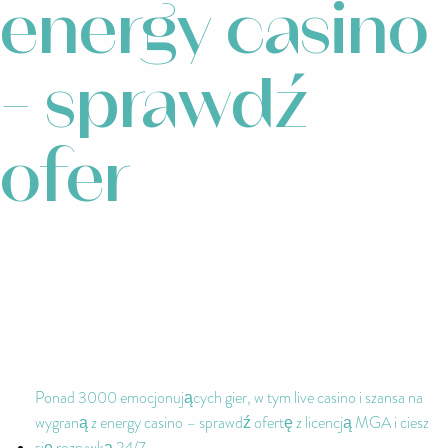
energy casino
– sprawdź
ofer
Ponad 3000 emocjonujących gier, w tym live casino i szansa na
wygraną z energy casino – sprawdź ofertę z licencją MGA i ciesz